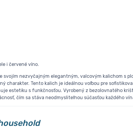
le i červené víno.
e svojím nezvyčajným elegantným, valcovým kalichom s pl
ný charakter. Tento kalich je ideálnou voľbou pre sofistiko
uje estetiku s funkčnosťou. Vyrobený z bezolovnatého krištá
vácnosť, čím sa stáva neodmysliteľnou súčasťou každého vín
household