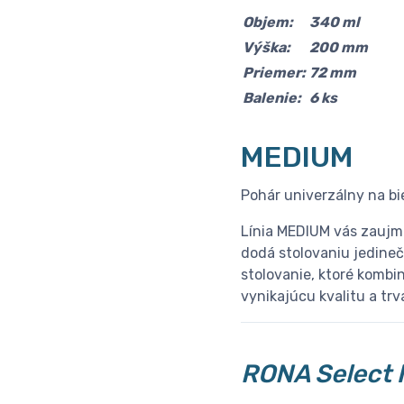
Objem:
340 ml
Výška:
200 mm
Priemer:
72 mm
Balenie:
6 ks
MEDIUM
Pohár univerzálny na bie
Línia MEDIUM vás zaujm
dodá stolovaniu jedineč
stolovanie, ktoré kombin
vynikajúcu kvalitu a tr
RONA Select 