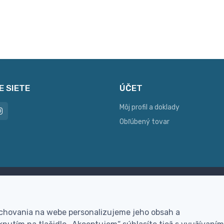
E SIETE
ÚČET
Môj profil a doklady
Obľúbený tovar
ac možností platby
Personalizácia
hla online platba, bankovým
Vyrobíme Vám vlastný ori
 chovania na webe personalizujeme jeho obsah a
vodom alebo na dobierku
darček