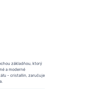
ochou základňou, ktorý
vané a moderné
ľu - cristallin, zaručuje
a.