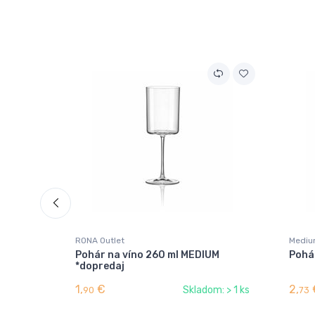
RONA Outlet
Medi
Pohár na víno 260 ml MEDIUM
Pohá
*dopredaj
1,
€
2,
Skladom: > 1 ks
90
73