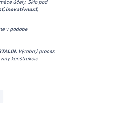
omáce účely. Sklo pod
sť, inovatívnosť,
e v podobe
STALIN
. Výrobný proces
oviny konštrukcie