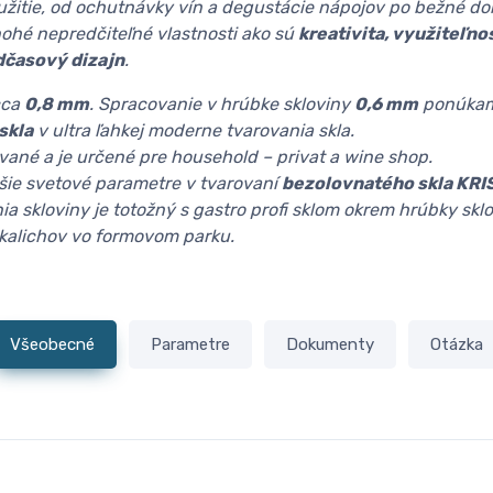
oužitie, od ochutnávky vín a degustácie nápojov po bežné d
hé nepredčiteľné vlastnosti ako sú
kreativita, využiteľno
dčasový dizajn
.
cca
0,8 mm
. Spracovanie v hrúbke skloviny
0,6 mm
ponúkam
skla
v ultra ľahkej moderne tvarovania skla.
rované a je určené pre household – privat a wine shop.
šie svetové parametre v tvarovaní
bezolovnatého skla KRI
ia skloviny je totožný s gastro profi sklom okrem hrúbky skl
 kalichov vo formovom parku.
Všeobecné
Parametre
Dokumenty
Otázka