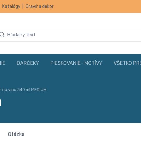
|
Katalógy
|
Gravír a dekor
IE
DARČEKY
PIESKOVANIE- MOTÍVY
VŠETKO PR
 na víno 340 ml MEDIUM
M
Otázka