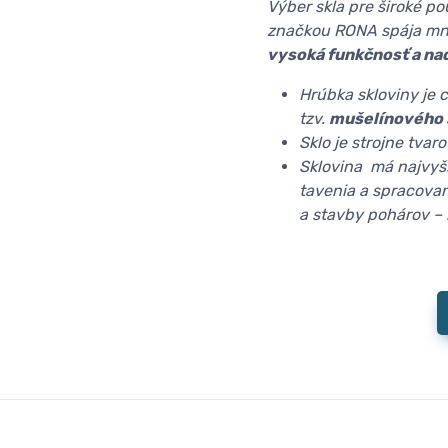
Výber skla pre široké p
značkou RONA spája mno
vysoká funkčnosť a na
Hrúbka skloviny je 
tzv.
mušelínového 
Sklo je strojne tva
Sklovina má najvyš
tavenia a spracovan
a stavby pohárov –