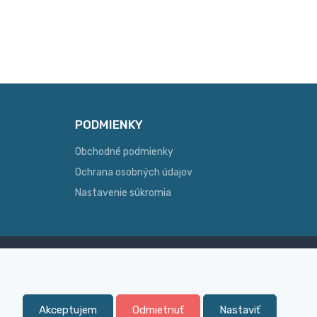
PODMIENKY
Obchodné podmienky
Ochrana osobných údajov
Nastavenie súkromia
Skúsenosť
ginálny
Široký sortiment, z ktorého Vám
pomôžeme vybrať
Akceptujem
Odmietnuť
Nastaviť