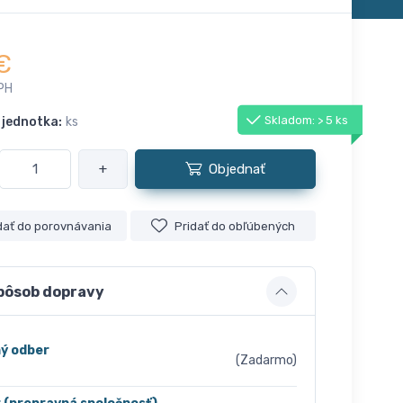
€
PH
Skladom: > 5 ks
 jednotka:
ks
+
Objednať
dať do porovnávania
Pridať do obľúbených
pôsob dopravy
ý odber
(Zadarmo)