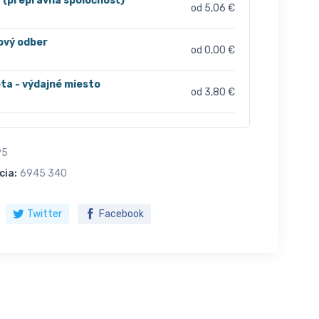
r (prepravná spoločnosť)
od 5,06 €
ový odber
od 0,00 €
ta - výdajné miesto
od 3,80 €
95
cia:
6945 340
Twitter
Facebook