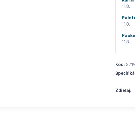
Kurié
11.8.
Palet
11.8.
Packe
11.8.
Kód:
S71
Špecifiká
Zdieľaj: