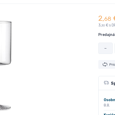
2,
68
3,
€ s D
30
Predajná
−
Pri
S
Osobn
8.8.