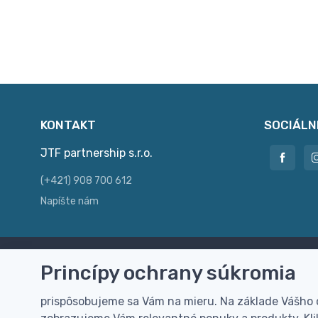
KONTAKT
SOCIÁLN
JTF partnership s.r.o.
(+421) 908 700 612
Napíšte nám
Princípy ochrany súkromia
Doprava zdarma
Vi
Doručenie k Vám domov zdarma od
Rýc
prispôsobujeme sa Vám na mieru. Na základe Vášho
100 EUR (bez DPH)
pre