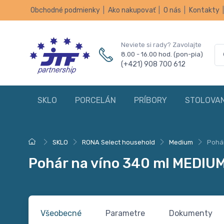
Obchodné podmienky
|
Ako nakupovať
|
O nás
|
Kontakty
Neviete si rady? Zavolajte
8.00 - 16.00 hod. (pon-pia)
(+421) 908 700 612
SKLO
PORCELÁN
PRÍBORY
STOLOVAN
SKLO
RONA Select household
Medium
Pohár
Pohár na víno 340 ml MEDIU
Všeobecné
Parametre
Dokumenty