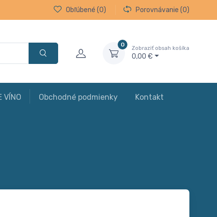
Obľúbené
(0)
Porovnávanie
(0)
0
Zobraziť obsah košíka
0,00 €
E VÍNO
Obchodné podmienky
Kontakt