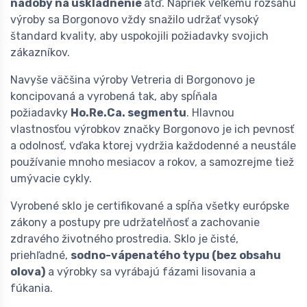
nádoby na uskladnenie
atď. Napriek veľkému rozsahu
výroby sa Borgonovo vždy snažilo udržať vysoký
štandard kvality, aby uspokojili požiadavky svojich
zákazníkov.
Navyše väčšina výroby Vetreria di Borgonovo je
koncipovaná a vyrobená tak, aby spĺňala
požiadavky
Ho.Re.Ca. segmentu
. Hlavnou
vlastnosťou výrobkov značky Borgonovo je ich pevnosť
a odolnosť, vďaka ktorej vydržia každodenné a neustále
používanie mnoho mesiacov a rokov, a samozrejme tiež
umývacie cykly.
Vyrobené sklo je certifikované a spĺňa všetky európske
zákony a postupy pre udržatelňosť a zachovanie
zdravého životného prostredia. Sklo je čisté,
priehľadné,
sodno-vápenatého typu (bez obsahu
olova)
a výrobky sa vyrábajú fázami lisovania a
fúkania.