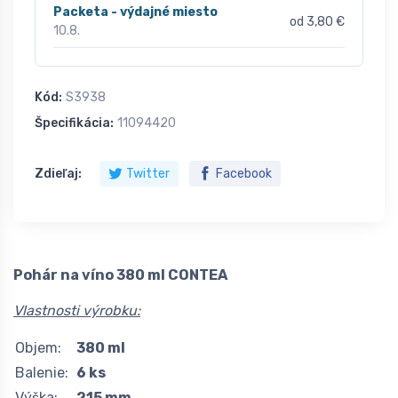
Packeta - výdajné miesto
od 3,80 €
10.8.
Kód:
S3938
Špecifikácia:
11094420
Zdieľaj:
Twitter
Facebook
Pohár na víno 380 ml CONTEA
Vlastnosti výrobku:
Objem:
380 ml
Balenie:
6 ks
Výška:
215 mm