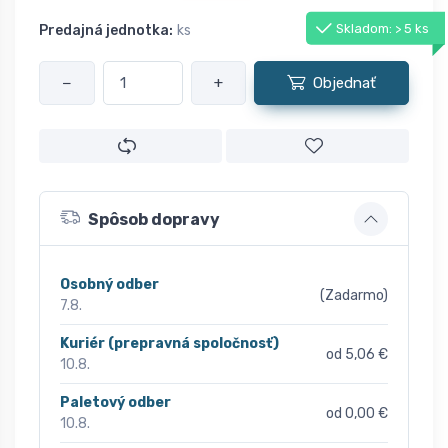
Skladom: > 5 ks
Predajná jednotka:
ks
−
+
Objednať
Spôsob dopravy
Osobný odber
(Zadarmo)
7.8.
Kuriér (prepravná spoločnosť)
od 5,06 €
10.8.
Paletový odber
od 0,00 €
10.8.