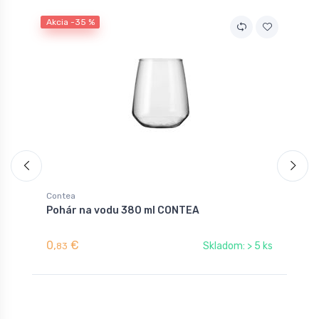
Akcia -35 %
A
Contea
C
Pohár na vodu 380 ml CONTEA
P
0,
€
1
Skladom: > 5 ks
83