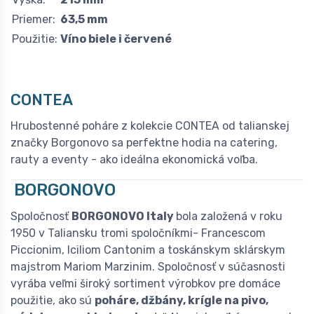
Priemer:
63,5 mm
Použitie:
Víno biele i červené
CONTEA
Hrubostenné poháre z kolekcie CONTEA od talianskej
značky Borgonovo sa perfektne hodia na catering,
rauty a eventy - ako ideálna ekonomická voľba.
BORGONOVO
Spoločnosť
BORGONOVO Italy
bola založená v roku
1950 v Taliansku tromi spoločníkmi- Francescom
Piccionim, Iciliom Cantonim a toskánskym sklárskym
majstrom Mariom Marzinim. Spoločnosť v súčasnosti
vyrába veľmi široký sortiment výrobkov pre domáce
použitie, ako sú
poháre, džbány, krígle na pivo,