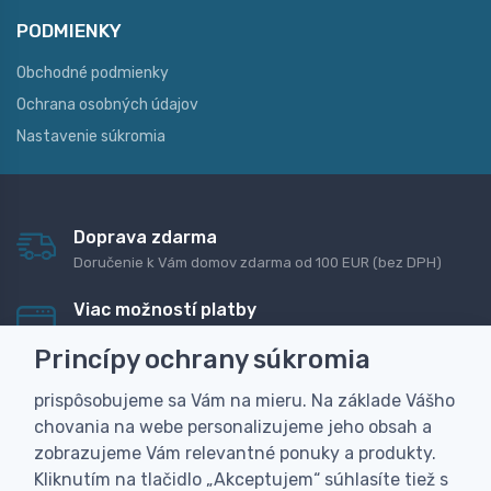
PODMIENKY
Obchodné podmienky
Ochrana osobných údajov
Nastavenie súkromia
Doprava zdarma
Doručenie k Vám domov zdarma od 100 EUR (bez DPH)
Viac možností platby
Rýchla online platba, bankovým prevodom alebo na
Princípy ochrany súkromia
dobierku
prispôsobujeme sa Vám na mieru. Na základe Vášho
Personalizácia
chovania na webe personalizujeme jeho obsah a
Vyrobíme Vám vlastný originálny darček
zobrazujeme Vám relevantné ponuky a produkty.
Skúsenosť
Kliknutím na tlačidlo „Akceptujem“ súhlasíte tiež s