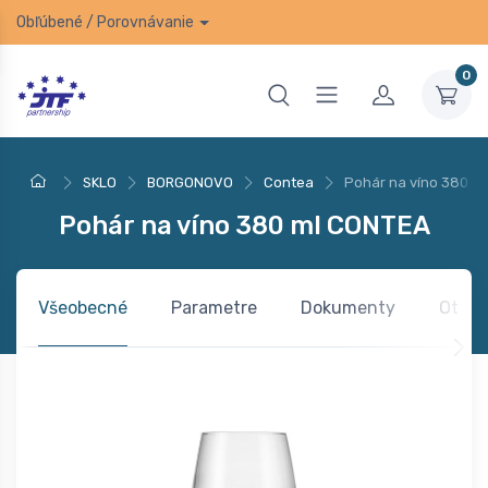
Obľúbené
/
Porovnávanie
0
SKLO
BORGONOVO
Contea
Pohár na víno 380 m
Pohár na víno 380 ml CONTEA
Všeobecné
Parametre
Dokumenty
Otázk