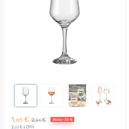
1,
€
65
2,
€
Akcia -35 %
54
2,
€ s DPH
03