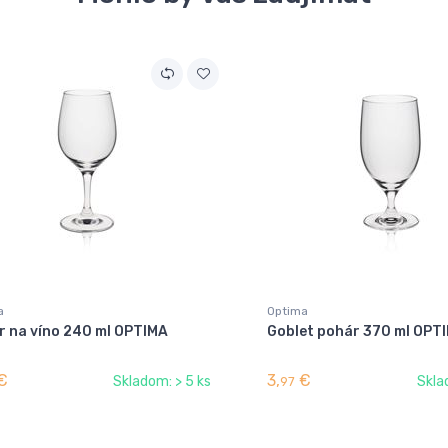
a
Optima
r na víno 240 ml OPTIMA
Goblet pohár 370 ml OPT
€
3,
€
Skladom: > 5 ks
Skla
97