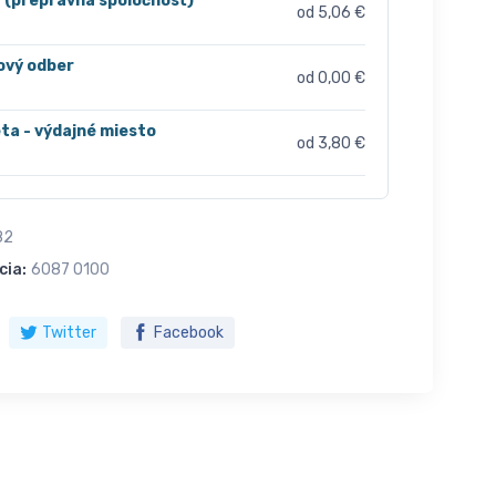
r (prepravná spoločnosť)
od 5,06 €
ový odber
od 0,00 €
ta - výdajné miesto
od 3,80 €
82
cia:
6087 0100
Twitter
Facebook