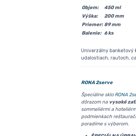
Objem:
450 ml
Výška:
200 mm
Priemer:
89 mm
Balenie:
6 ks
Univerzálny banketový k
udalostiach, rautoch, c
RONA 2serve
Špeciálne sklo
RONA 2s
dôrazom na
vysoké zať
sommeliérmi a hoteliérm
podmienkach reštauračn
poradíme s výberom.
ŠPECIÁLNA ÚPRA