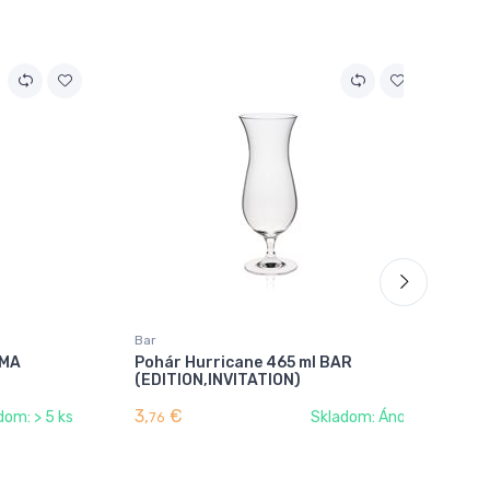
Bar
Opt
IMA
Pohár Hurricane 465 ml BAR
Po
(EDITION,INVITATION)
ED
3,
€
3,
dom: > 5 ks
Skladom: Áno
76
6