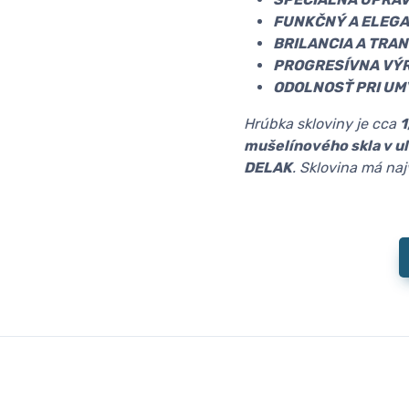
FUNKČNÝ A ELEGA
BRILANCIA A TRA
PROGRESÍVNA VÝR
ODOLNOSŤ PRI UM
Hrúbka skloviny je cca
1
mušelínového skla v u
DELAK
. Sklovina má na