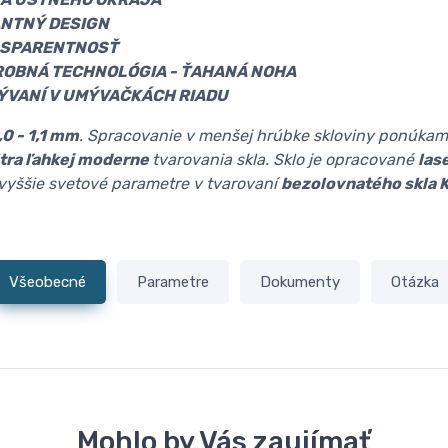
NTNÝ DESIGN
NSPARENTNOSŤ
OBNÁ TECHNOLÓGIA - ŤAHANÁ NOHA
ÝVANÍ V UMÝVAČKÁCH RIADU
,0 - 1,1 mm
. Spracovanie v menšej hrúbke skloviny ponúkam
ltra ľahkej moderne
tvarovania skla. Sklo je opracované
las
jvyššie svetové parametre v tvarovaní
bezolovnatého skla 
Všeobecné
Parametre
Dokumenty
Otázka
Mohlo by Vás zaujímať