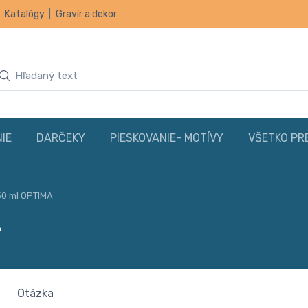
|
Katalógy
|
Gravír a dekor
IE
DARČEKY
PIESKOVANIE- MOTÍVY
VŠETKO PR
50 ml OPTIMA
A
Otázka