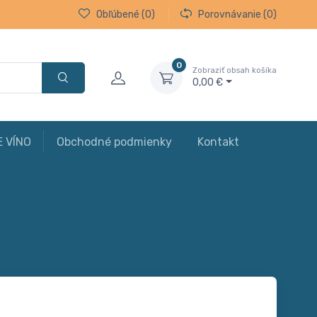
Obľúbené
(0)
Porovnávanie
(0)
0
Zobraziť obsah košíka
0,00 €
E VÍNO
Obchodné podmienky
Kontakt