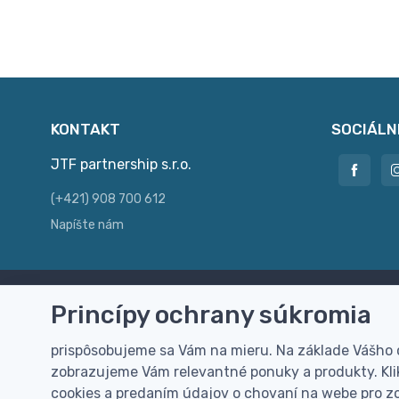
KONTAKT
SOCIÁLN
JTF partnership s.r.o.
(+421) 908 700 612
Napíšte nám
Princípy ochrany súkromia
Doprava zdarma
Vi
Doručenie k Vám domov zdarma od
Rýc
prispôsobujeme sa Vám na mieru. Na základe Vášho
100 EUR (bez DPH)
pre
zobrazujeme Vám relevantné ponuky a produkty. Klik
cookies a predaním údajov o chovaní na webe pro zo