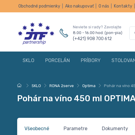
Obchodné podmienky
|
Ako nakupovať
|
O nás
|
Kontakty
Neviete si rady? Zavolajte
8.00 - 16.00 hod. (pon-pia)
(+421) 908 700 612
SKLO
PORCELÁN
PRÍBORY
STOLOVAN
SKLO
RONA 2serve
Optima
Pohár na víno 4
Pohár na víno 450 ml OPTIM
Všeobecné
Parametre
Dokumenty