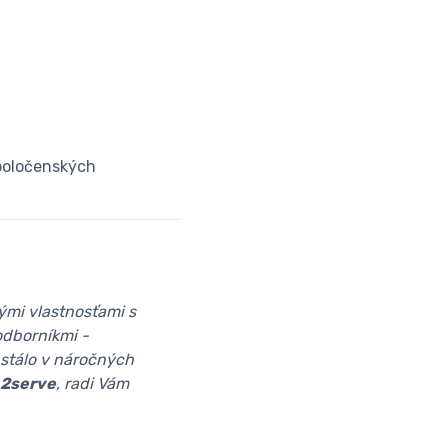
spoločenských
ými vlastnosťami s
odborníkmi -
bstálo v náročných
 2serve
, radi Vám