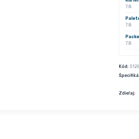
Kurié
7.8.
Palet
7.8.
Packe
7.8.
Kód:
S12
Špecifiká
Zdieľaj: