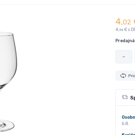
4,
02
4,
€ s D
94
Predajná
−
Pri
S
Osobn
6.8.