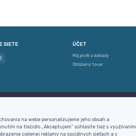
E SIETE
ÚČET
Môj profil a doklady
Obľúbený tovar
ac možností platby
Personalizácia
hla online platba, bankovým
Vyrobíme Vám vlastný ori
 chovania na webe personalizujeme jeho obsah a
vodom alebo na dobierku
darček
nutím na tlačidlo „Akceptujem“ súhlasíte tiež s využívaním
brazenie cielenej reklamy na sociálnych sieťach a v