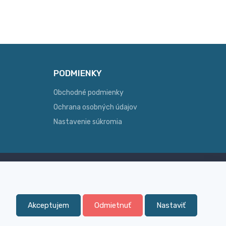
PODMIENKY
Obchodné podmienky
Ochrana osobných údajov
Nastavenie súkromia
Skúsenosť
ginálny
Široký sortiment, z ktorého Vám
pomôžeme vybrať
Akceptujem
Odmietnuť
Nastaviť