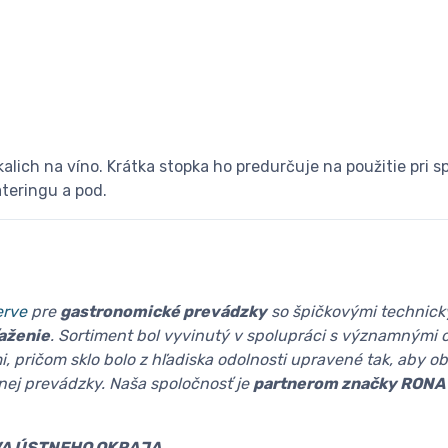
alich na víno. Krátka stopka ho predurčuje na použitie pri 
ateringu a pod.
erve
pre
gastronomické prevádzky
so špičkovými technick
aženie
. Sortiment bol vyvinutý v spolupráci s významnými 
i, pričom sklo bolo z hľadiska odolnosti upravené tak, aby o
ej prevádzky. Naša spoločnosť je
partnerom značky RONA
VA ÚSTNEHO OKRAJA