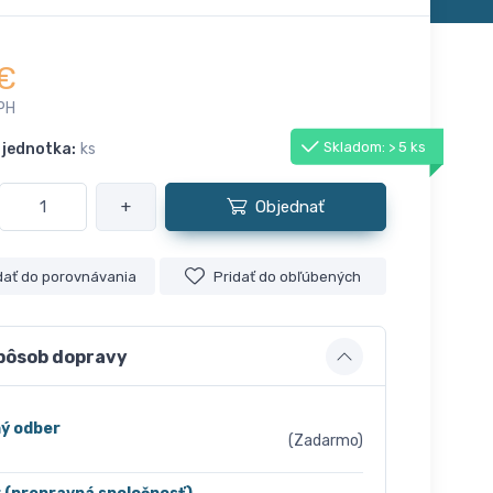
€
PH
Skladom: > 5 ks
 jednotka:
ks
+
Objednať
dať do porovnávania
Pridať do obľúbených
pôsob dopravy
ý odber
(Zadarmo)