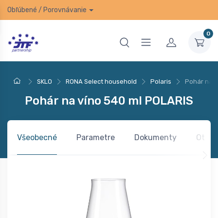
Obľúbené
/
Porovnávanie
0
SKLO
RONA Select household
Polaris
Pohár na v
Pohár na víno 540 ml POLARIS
Všeobecné
Parametre
Dokumenty
Otázk