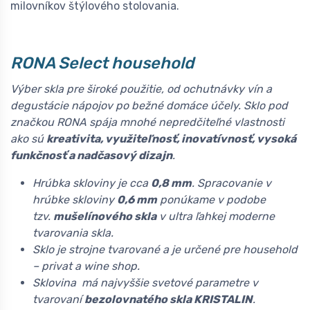
milovníkov štýlového stolovania.
RONA Select household
Výber skla pre široké použitie, od ochutnávky vín a
degustácie nápojov po bežné domáce účely. Sklo pod
značkou RONA spája mnohé nepredčiteľné vlastnosti
ako sú
kreativita, využiteľnosť, inovatívnosť, vysoká
funkčnosť a nadčasový dizajn
.
Hrúbka skloviny je cca
0,8 mm
. Spracovanie v
hrúbke skloviny
0,6 mm
ponúkame v podobe
tzv.
mušelínového skla
v ultra ľahkej moderne
tvarovania skla.
Sklo je strojne tvarované a je určené pre household
– privat a wine shop.
Sklovina má najvyššie svetové parametre v
tvarovaní
bezolovnatého skla KRISTALIN
.