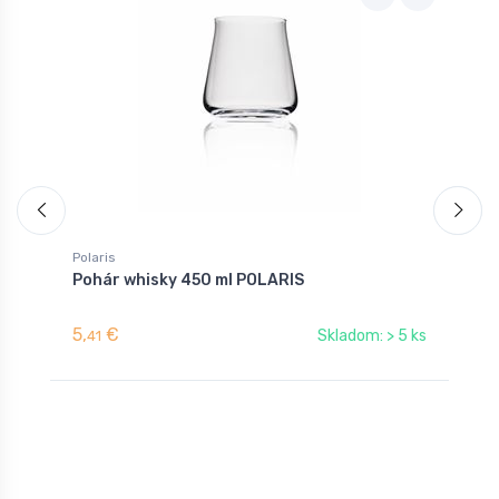
Polaris
P
Pohár whisky 450 ml POLARIS
P
5,
€
5
Skladom: > 5 ks
41