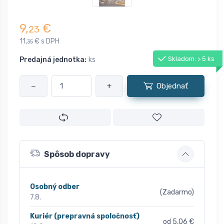
9,
€
23
11,
€ s DPH
35
Skladom: > 5 ks
Predajná jednotka:
ks
−
+
Objednať
Spôsob dopravy
Osobný odber
(Zadarmo)
7.8.
Kuriér (prepravná spoločnosť)
od 5,06 €