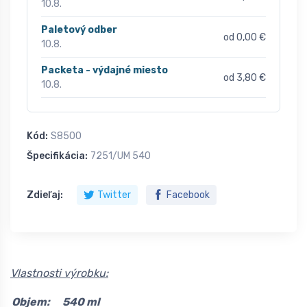
10.8.
Paletový odber
od 0,00 €
10.8.
Packeta - výdajné miesto
od 3,80 €
10.8.
Kód:
S8500
Špecifikácia:
7251/UM 540
Zdieľaj:
Twitter
Facebook
Vlastnosti výrobku:
Objem:
540 ml