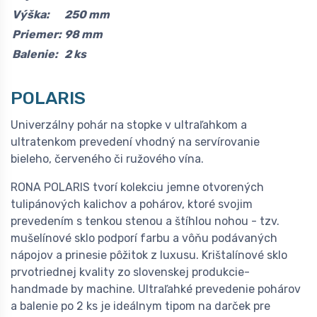
Výška:
250 mm
Priemer:
98 mm
Balenie:
2 ks
POLARIS
Univerzálny pohár na stopke v ultraľahkom a
ultratenkom prevedení vhodný na servírovanie
bieleho, červeného či ružového vína.
RONA POLARIS tvorí kolekciu jemne otvorených
tulipánových kalichov a pohárov, ktoré svojim
prevedením s tenkou stenou a štíhlou nohou - tzv.
mušelínové sklo podporí farbu a vôňu podávaných
nápojov a prinesie pôžitok z luxusu. Krištalínové sklo
prvotriednej kvality zo slovenskej produkcie-
handmade by machine. Ultraľahké prevedenie pohárov
a balenie po 2 ks je ideálnym tipom na darček pre