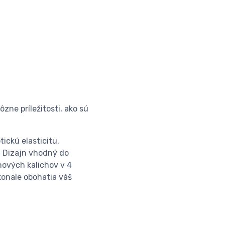
ôzne príležitosti, ako sú
ickú elasticitu.
. Dizajn vhodný do
nových kalichov v 4
konale obohatia váš