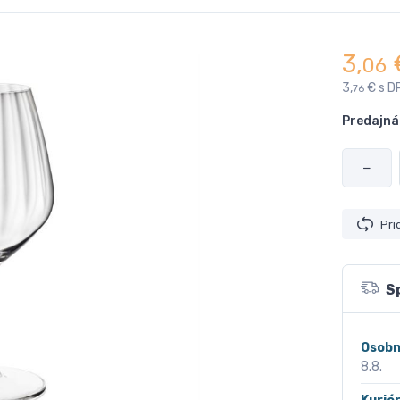
3,
06
3,
€ s D
76
Predajná
−
Pri
S
Osobn
8.8.