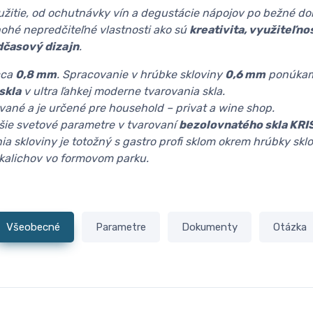
oužitie, od ochutnávky vín a degustácie nápojov po bežné d
hé nepredčiteľné vlastnosti ako sú
kreativita, využiteľno
dčasový dizajn
.
cca
0,8 mm
. Spracovanie v hrúbke skloviny
0,6 mm
ponúkam
skla
v ultra ľahkej moderne tvarovania skla.
rované a je určené pre household – privat a wine shop.
šie svetové parametre v tvarovaní
bezolovnatého skla KRI
ia skloviny je totožný s gastro profi sklom okrem hrúbky skl
 kalichov vo formovom parku.
Všeobecné
Parametre
Dokumenty
Otázka