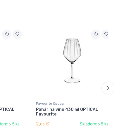
Favourite Optical
Fav
OPTICAL
Pohár na víno 430 ml OPTICAL
Po
Favourite
OP
2,
€
2,
dom: > 5 ks
Skladom: > 5 ks
86