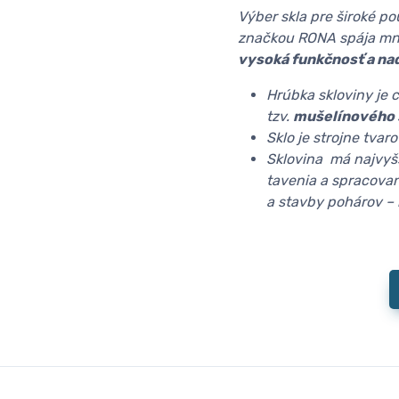
Výber skla pre široké p
značkou RONA spája mno
vysoká funkčnosť a na
Hrúbka skloviny je 
tzv.
mušelínového 
Sklo je strojne tva
Sklovina má najvyš
tavenia a spracovan
a stavby pohárov –