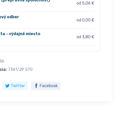
r (prepravná spoločnosť)
od 5,06 €
ový odber
od 0,00 €
ta - výdajné miesto
od 3,80 €
86
cia:
7361/2P 570
Twitter
Facebook