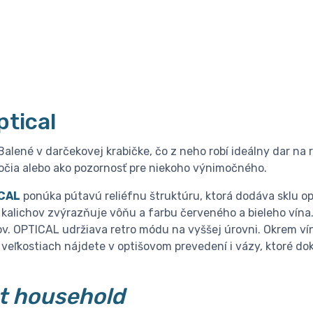
tical
Balené v darčekovej krabičke, čo z neho robí ideálny dar na r
očia alebo ako pozornosť pre niekoho výnimočného.
ICAL
ponúka pútavú reliéfnu štruktúru, ktorá dodáva sklu opt
r kalichov zvýrazňuje vôňu a farbu červeného a bieleho vína
ov. OPTICAL udržiava retro módu na vyššej úrovni. Okrem ví
veľkostiach nájdete v optišovom prevedení i vázy, ktoré do
t household