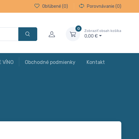
Obľúbené
(0)
Porovnávanie
(0)
0
Zobraziť obsah košíka
0,00 €
E VÍNO
Obchodné podmienky
Kontakt