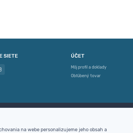
E SIETE
ÚČET
Môj profil a doklady
Obľúbený tovar
ac možností platby
Personalizácia
hla online platba, bankovým
Vyrobíme Vám vlastný ori
 chovania na webe personalizujeme jeho obsah a
vodom alebo na dobierku
darček