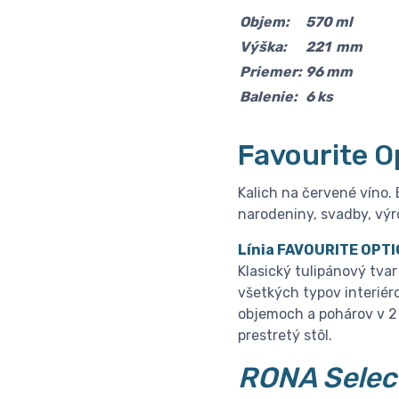
Objem:
570 ml
Výška:
221 mm
Priemer:
96 mm
Balenie:
6 ks
Favourite
Op
Kalich na červené víno. 
narodeniny, svadby, výr
Línia FAVOURITE OPT
Klasický tulipánový tva
všetkých typov interiér
objemoch a pohárov v 2 
prestretý stôl.
RONA Selec