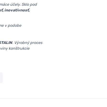
omáce účely. Sklo pod
sť, inovatívnosť,
e v podobe
STALIN
. Výrobný proces
oviny konštrukcie