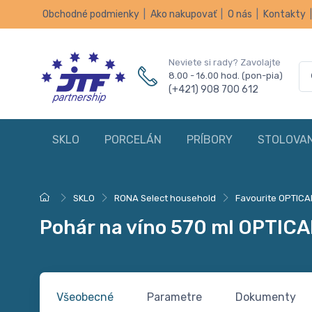
Obchodné podmienky
|
Ako nakupovať
|
O nás
|
Kontakty
Neviete si rady? Zavolajte
8.00 - 16.00 hod. (pon-pia)
(+421) 908 700 612
SKLO
PORCELÁN
PRÍBORY
STOLOVAN
SKLO
RONA Select household
Favourite OPTICA
Pohár na víno 570 ml OPTICA
Všeobecné
Parametre
Dokumenty