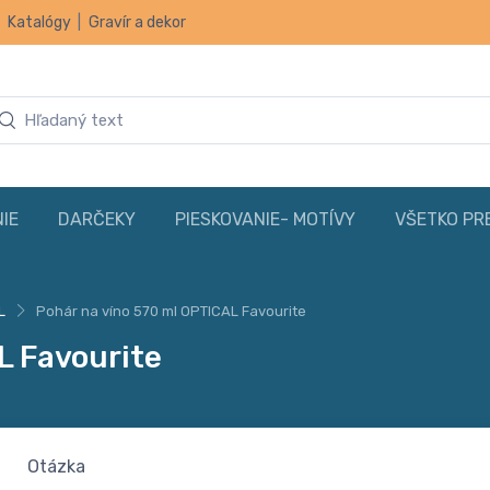
|
Katalógy
|
Gravír a dekor
IE
DARČEKY
PIESKOVANIE- MOTÍVY
VŠETKO PR
L
Pohár na víno 570 ml OPTICAL Favourite
L Favourite
Otázka