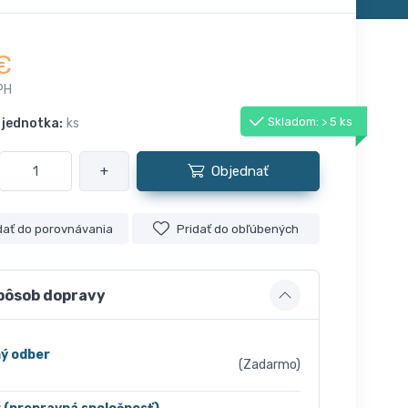
€
PH
Skladom: > 5 ks
 jednotka:
ks
+
Objednať
dať do porovnávania
Pridať do obľúbených
pôsob dopravy
ý odber
(Zadarmo)