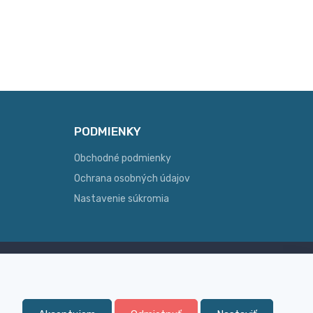
PODMIENKY
Obchodné podmienky
Ochrana osobných údajov
Nastavenie súkromia
Skúsenosť
ginálny
Široký sortiment, z ktorého Vám
pomôžeme vybrať