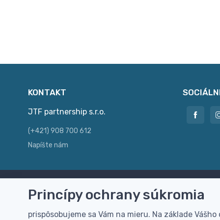
KONTAKT
SOCIÁLN
JTF partnership s.r.o.
(+421) 908 700 612
Napíšte nám
Princípy ochrany súkromia
Doprava zdarma
Vi
Doručenie k Vám domov zdarma od
Rýc
prispôsobujeme sa Vám na mieru. Na základe Vášho
100 EUR (bez DPH)
pre