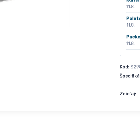
Kurié
11.8.
Palet
11.8.
Packe
11.8.
Kód:
S29
Špecifiká
Zdieľaj: