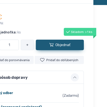
€
PH
Skladom: > 1 ks
 jednotka:
ks
+
Objednať
dať do porovnávania
Pridať do obľúbených
pôsob dopravy
ý odber
(Zadarmo)