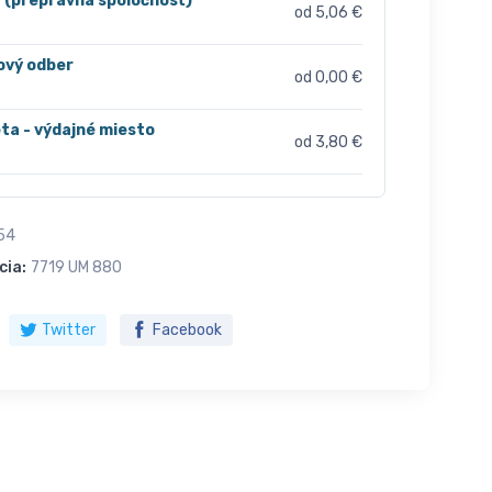
r (prepravná spoločnosť)
od 5,06 €
ový odber
od 0,00 €
ta - výdajné miesto
od 3,80 €
54
cia:
7719 UM 880
Twitter
Facebook