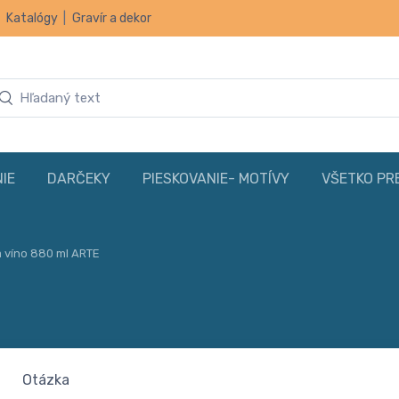
|
Katalógy
|
Gravír a dekor
IE
DARČEKY
PIESKOVANIE- MOTÍVY
VŠETKO PR
 víno 880 ml ARTE
Otázka