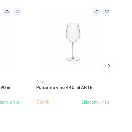
Arte
290 ml
Pohár na víno 440 ml ARTE
7,
€
dom: > 1 ks
Skladom: > 1 ks
04