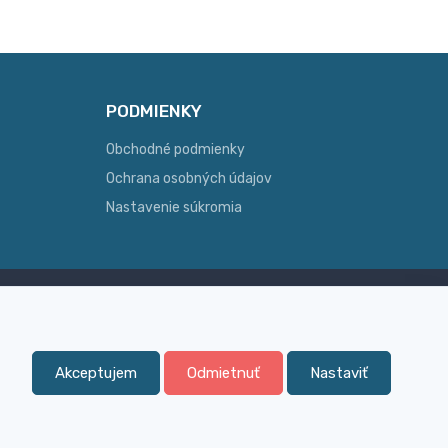
PODMIENKY
Obchodné podmienky
Ochrana osobných údajov
Nastavenie súkromia
Skúsenosť
ginálny
Široký sortiment, z ktorého Vám
pomôžeme vybrať
Akceptujem
Odmietnuť
Nastaviť