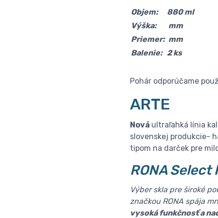
Objem:
880 ml
Výška:
mm
Priemer:
mm
Balenie:
2 ks
Pohár odporúčame použí
ARTE
Nová
ultraľahká línia k
slovenskej produkcie- h
tipom na darček pre mil
RONA Select 
Výber skla pre široké p
značkou RONA spája mno
vysoká funkčnosť a na