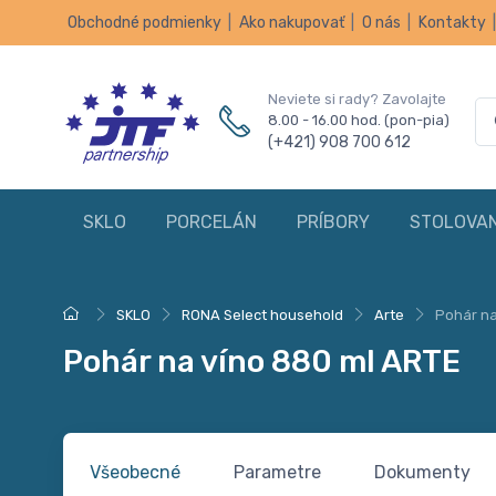
Obchodné podmienky
|
Ako nakupovať
|
O nás
|
Kontakty
Neviete si rady? Zavolajte
8.00 - 16.00 hod. (pon-pia)
(+421) 908 700 612
SKLO
PORCELÁN
PRÍBORY
STOLOVAN
SKLO
RONA Select household
Arte
Pohár na
Pohár na víno 880 ml ARTE
Všeobecné
Parametre
Dokumenty