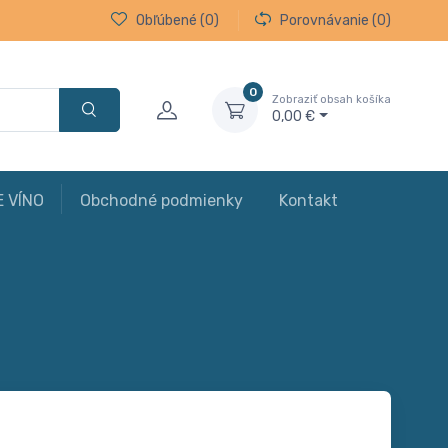
Obľúbené
(0)
Porovnávanie
(0)
0
Zobraziť obsah košíka
0,00 €
E VÍNO
Obchodné podmienky
Kontakt