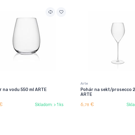
Arte
r na vodu 550 ml ARTE
Pohár na sekt/prosecco 
ARTE
€
6,
€
Skladom: > 1 ks
Skla
78