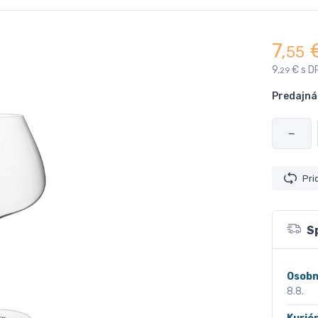
7,
55
9,
€ s D
29
Predajná
−
Pri
S
Osobn
8.8.