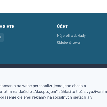
E SIETE
ÚČET
Môj profil a doklady
Obľúbený tovar
ac možností platby
Personalizácia
hla online platba, bankovým
Vyrobíme Vám vlastný ori
 chovania na webe personalizujeme jeho obsah a
vodom alebo na dobierku
darček
nutím na tlačidlo „Akceptujem“ súhlasíte tiež s využívaním
brazenie cielenej reklamy na sociálnych sieťach a v