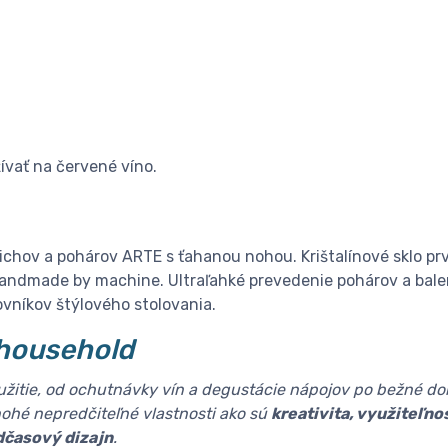
vať na červené víno.
alichov a pohárov ARTE s ťahanou nohou. Krištalínové sklo prv
andmade by machine. Ultraľahké prevedenie pohárov a balen
ovníkov štýlového stolovania.
household
oužitie, od ochutnávky vín a degustácie nápojov po bežné d
hé nepredčiteľné vlastnosti ako sú
kreativita, využiteľno
dčasový dizajn
.