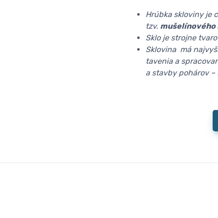
Hrúbka skloviny je 
tzv.
mušelínového 
Sklo je strojne tva
Sklovina má najvyš
tavenia a spracovan
a stavby pohárov –