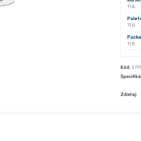
Kurié
11.8.
Palet
11.8.
Packe
11.8.
Kód:
S79
Špecifiká
Zdieľaj: