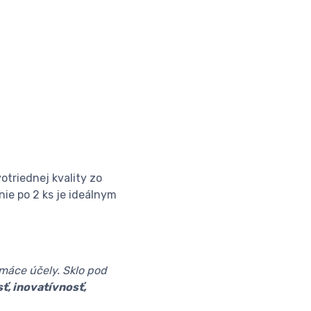
otriednej kvality zo
ie po 2 ks je ideálnym
omáce účely. Sklo pod
sť, inovatívnosť,