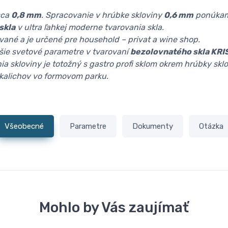
cca
0,8 mm
. Spracovanie v hrúbke skloviny
0,6 mm
ponúkam
skla
v ultra ľahkej moderne tvarovania skla.
rované a je určené pre household – privat a wine shop.
šie svetové parametre v tvarovaní
bezolovnatého skla KRI
ia skloviny je totožný s gastro profi sklom okrem hrúbky skl
 kalichov vo formovom parku.
Všeobecné
Parametre
Dokumenty
Otázka
Mohlo by Vás zaujímať