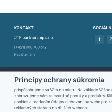
KONTAKT
SOCIÁLN
JTF partnership s.r.o.
(+421) 908 700 612
Napíšte nám
Princípy ochrany súkromia
Doprava zdarma
Vi
Doručenie k Vám domov zdarma od
Rýc
prispôsobujeme sa Vám na mieru. Na základe Vášho
100 EUR (bez DPH)
pre
zobrazujeme Vám relevantné ponuky a produkty. Klik
cookies a predaním údajov o chovaní na webe pro zo
reklamných sieťach na ďalších weboch.