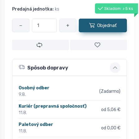
Skladom: > 5 ks
Predajná jednotka:
ks
−
+
Objednať
Spôsob dopravy
Osobný odber
(Zadarmo)
9.8.
Kuriér (prepravná spoločnosť)
od 5,06 €
11.8.
Paletový odber
od 0,00 €
11.8.