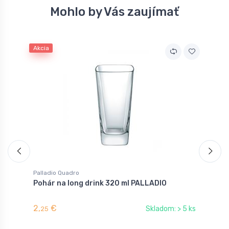
Mohlo by Vás zaujímať
Akcia
A
Palladio Quadro
P
Pohár na long drink 320 ml PALLADIO
P
2,
€
2
Skladom: > 5 ks
25