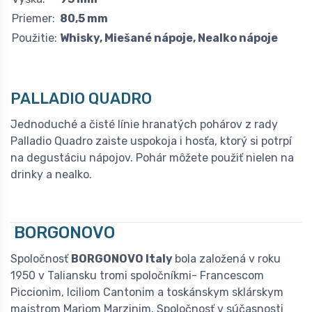
Priemer:
80,5 mm
Použitie:
Whisky, Miešané nápoje, Nealko nápoje
PALLADIO QUADRO
Jednoduché a čisté línie hranatých pohárov z rady
Palladio Quadro zaiste uspokoja i hosťa, ktorý si potrpí
na degustáciu nápojov. Pohár môžete použiť nielen na
drinky a nealko.
BORGONOVO
Spoločnosť
BORGONOVO Italy
bola založená v roku
1950 v Taliansku tromi spoločníkmi- Francescom
Piccionim, Iciliom Cantonim a toskánskym sklárskym
majstrom Mariom Marzinim. Spoločnosť v súčasnosti