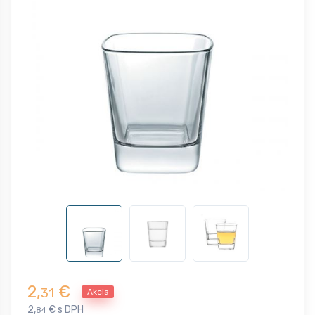
2,
€
31
Akcia
2,
€ s DPH
84