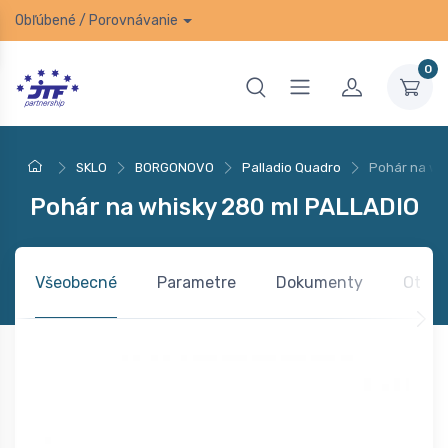
Obľúbené
/
Porovnávanie
0
SKLO
BORGONOVO
Palladio Quadro
Pohár na wh
Pohár na whisky 280 ml PALLADIO
Všeobecné
Parametre
Dokumenty
Otázk