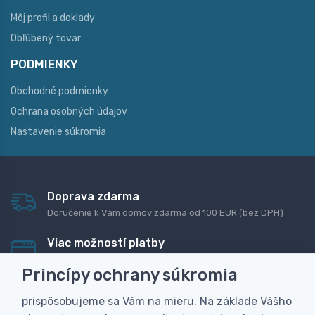
Môj profil a doklady
Obľúbený tovar
PODMIENKY
Obchodné podmienky
Ochrana osobných údajov
Nastavenie súkromia
Doprava zdarma
Doručenie k Vám domov zdarma od 100 EUR (bez DPH)
Viac možností platby
Rýchla online platba, bankovým prevodom alebo na
Princípy ochrany súkromia
dobierku
prispôsobujeme sa Vám na mieru. Na základe Vášho
Personalizácia