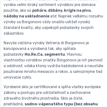
vyrába veľmi široký sortiment výrobkov pre domáce
použitie, ako sú
poháre, džbány, krígle na pivo,
nádoby na uskladnenie
atď. Napriek veľkému rozsahu
výroby sa Borgonovo vždy snažilo udržať vysoký
štandard kvality, aby uspokojili požiadavky svojich
zákazníkov.
Navyše väčšina výroby Vetreria di Borgonovo je
koncipovaná a vyrobená tak, aby spĺňala
požiadavky
Ho.Re.Ca. segmentu
. Hlavnou
vlastnosťou výrobkov značky Borgonovo je ich pevnosť
a odolnosť, vďaka ktorej vydržia každodenné a neustále
používanie mnoho mesiacov a rokov, a samozrejme tiež
umývacie cykly.
Vyrobené sklo je certifikované a spĺňa všetky európske
zákony a postupy pre udržatelňosť a zachovanie
zdravého životného prostredia. Sklo je čisté,
priehľadné,
sodno-vápenatého typu (bez obsahu