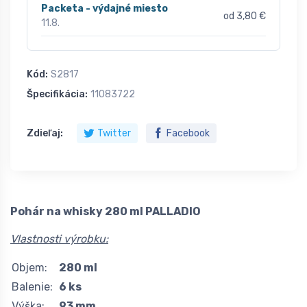
Packeta - výdajné miesto
od 3,80 €
11.8.
Kód:
S2817
Špecifikácia:
11083722
Zdieľaj:
Twitter
Facebook
Pohár na whisky 280 ml PALLADIO
Vlastnosti výrobku:
Objem:
280 ml
Balenie:
6 ks
Výška:
93 mm