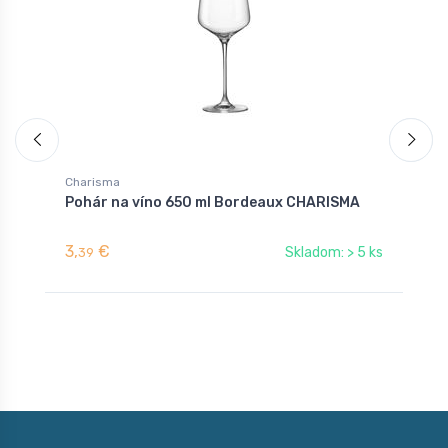
Charisma
C
Pohár na víno 650 ml Bordeaux CHARISMA
P
3,
€
3
Skladom: > 5 ks
39