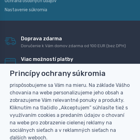
Ochrana osobných údajov
Nastavenie súkromia
Doprava zdarma
Doručenie k Vám domov zdarma od 100 EUR (bez DPH)
Viac možností platby
Rýchla online platba, bankovým prevodom alebo na
Princípy ochrany súkromia
dobierku
prispôsobujeme sa Vám na mieru. Na základe Vášho
Personalizácia
chovania na webe personalizujeme jeho obsah a
Vyrobíme Vám vlastný originálny darček
zobrazujeme Vám relevantné ponuky a produkty.
Skúsenosť
Kliknutím na tlačidlo „Akceptujem“ súhlasíte tiež s
Široký sortiment, z ktorého Vám pomôžeme vybrať
využívaním cookies a predaním údajov o chovaní
na webe pro zobrazenie cielenej reklamy na
sociálnych sieťach a v reklamných sieťach na
ďalších weboch.