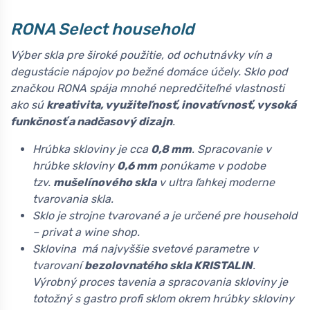
RONA Select household
Výber skla pre široké použitie, od ochutnávky vín a
degustácie nápojov po bežné domáce účely. Sklo pod
značkou RONA spája mnohé nepredčiteľné vlastnosti
ako sú
kreativita, využiteľnosť, inovatívnosť, vysoká
funkčnosť a nadčasový dizajn
.
Hrúbka skloviny je cca
0,8 mm
. Spracovanie v
hrúbke skloviny
0,6 mm
ponúkame v podobe
tzv.
mušelínového skla
v ultra ľahkej moderne
tvarovania skla.
Sklo je strojne tvarované a je určené pre household
– privat a wine shop.
Sklovina má najvyššie svetové parametre v
tvarovaní
bezolovnatého skla KRISTALIN
.
Výrobný proces tavenia a spracovania skloviny je
totožný s gastro profi sklom okrem hrúbky skloviny