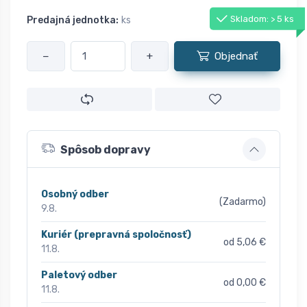
Skladom: > 5 ks
Predajná jednotka:
ks
−
+
Objednať
Spôsob dopravy
Osobný odber
(Zadarmo)
9.8.
Kuriér (prepravná spoločnosť)
od 5,06 €
11.8.
Paletový odber
od 0,00 €
11.8.