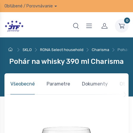
Obľúbené
/
Porovnávanie
0
SKLO
RONA Select household
Charisma
Pohár n
Pohár na whisky 390 ml Charisma
Všeobecné
Parametre
Dokumenty
Otázk