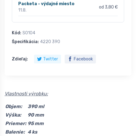
Packeta - výdajné miesto
od 3,80 €
11.8.
Kód:
S0104
Špecifikácia:
4220 390
Zdieľaj:
Twitter
Facebook
Vlastnosti výrobku:
Objem:
390 ml
Výška:
90 mm
Priemer:
95 mm
Balenie:
4 ks