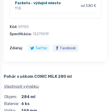
Packeta - výdajné miesto
od 3,80 €
11.8.
Kód:
S9155
Špecifikácia:
13279019
Zdieľaj:
Twitter
Facebook
Pohár s uškom CONIC MILK 280 ml
Vlastnosti výrobku:
Objem:
284 ml
Balenie:
6 ks
Výška:
149 mm