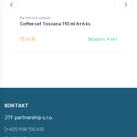
Na horúce nápoje
Coffee set Toscana 110 ml 6+6 ks
13,
€
Skladom: 4 set
00
KONTAKT
JTF partnership s.r.o.
(+421) 908 700 612