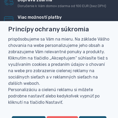
Doručenie k Vám domov zdarma od 100 EUR (bez DPH)
Viac možností platby
Rýchla online platba, bankovým prevodom alebo na
Princípy ochrany súkromia
dobierku
prispôsobujeme sa Vám na mieru. Na základe Vášho
Personalizácia
chovania na webe personalizujeme jeho obsah a
Vyrobíme Vám vlastný originálny darček
zobrazujeme Vám relevantné ponuky a produkty.
Skúsenosť
Kliknutím na tlačidlo „Akceptujem“ súhlasíte tiež s
Široký sortiment, z ktorého Vám pomôžeme vybrať
využívaním cookies a predaním údajov o chovaní
na webe pro zobrazenie cielenej reklamy na
sociálnych sieťach a v reklamných sieťach na
ďalších weboch.
Personalizáciu a cielenú reklamu si môžete
podrobne nastaviť alebo kedykoľvek vypnúť po
kliknutí na tlačidlo Nastaviť.