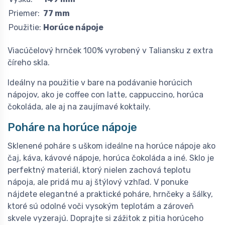
Priemer:
77 mm
Použitie:
Horúce nápoje
Viacúčelový hrnček 100% vyrobený v Taliansku z extra
číreho skla.
Ideálny na použitie v bare na podávanie horúcich
nápojov, ako je coffee con latte, cappuccino, horúca
čokoláda, ale aj na zaujímavé koktaily.
Poháre na horúce nápoje
Sklenené poháre s uškom ideálne na horúce nápoje ako
čaj, káva, kávové nápoje, horúca čokoláda a iné. Sklo je
perfektný materiál, ktorý nielen zachová teplotu
nápoja, ale pridá mu aj štýlový vzhľad. V ponuke
nájdete elegantné a praktické poháre, hrnčeky a šálky,
ktoré sú odolné voči vysokým teplotám a zároveň
skvele vyzerajú. Doprajte si zážitok z pitia horúceho