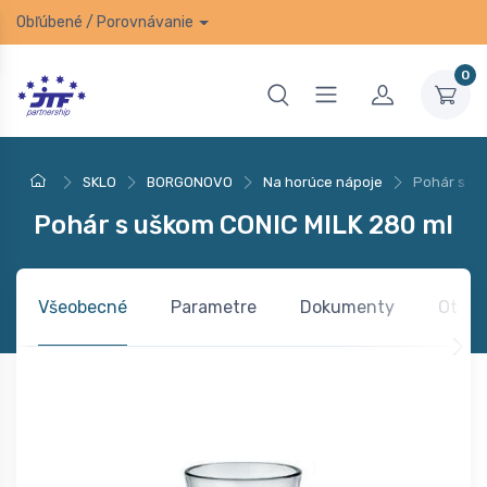
Obľúbené
/
Porovnávanie
0
SKLO
BORGONOVO
Na horúce nápoje
Pohár s uš
Pohár s uškom CONIC MILK 280 ml
Všeobecné
Parametre
Dokumenty
Otázk