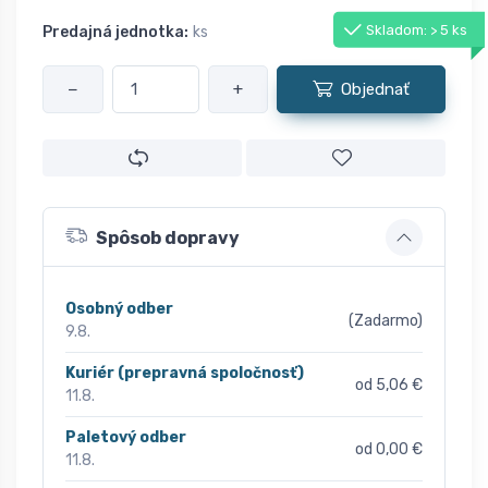
Skladom: > 5 ks
Predajná jednotka:
ks
−
+
Objednať
Spôsob dopravy
Osobný odber
(Zadarmo)
9.8.
Kuriér (prepravná spoločnosť)
od 5,06 €
11.8.
Paletový odber
od 0,00 €
11.8.