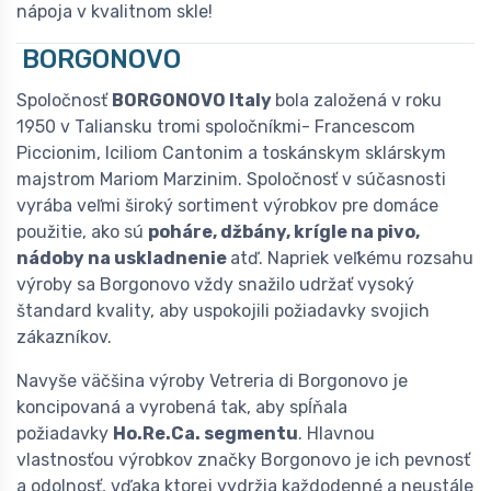
nápoja v kvalitnom skle!
BORGONOVO
Spoločnosť
BORGONOVO Italy
bola založená v roku
1950 v Taliansku tromi spoločníkmi- Francescom
Piccionim, Iciliom Cantonim a toskánskym sklárskym
majstrom Mariom Marzinim. Spoločnosť v súčasnosti
vyrába veľmi široký sortiment výrobkov pre domáce
použitie, ako sú
poháre, džbány, krígle na pivo,
nádoby na uskladnenie
atď. Napriek veľkému rozsahu
výroby sa Borgonovo vždy snažilo udržať vysoký
štandard kvality, aby uspokojili požiadavky svojich
zákazníkov.
Navyše väčšina výroby Vetreria di Borgonovo je
koncipovaná a vyrobená tak, aby spĺňala
požiadavky
Ho.Re.Ca. segmentu
. Hlavnou
vlastnosťou výrobkov značky Borgonovo je ich pevnosť
a odolnosť, vďaka ktorej vydržia každodenné a neustále