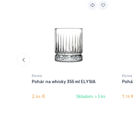
Elysia
Elysia
Pohár na whisky 355 ml ELYSIA
Pohá
2,
€
1,
Skladom: > 5 ks
86
78