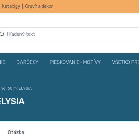
|
Katalógy
|
Gravír a dekor
IE
DARČEKY
PIESKOVANIE- MOTÍVY
VŠETKO PR
ohol 60 ml ELYSIA
ELYSIA
Otázka