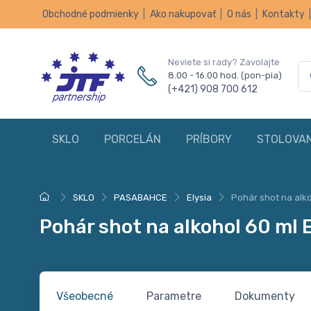
Obchodné podmienky
|
Ako nakupovať
|
O nás
|
Kontakty
Neviete si rady? Zavolajte
8.00 - 16.00 hod. (pon-pia)
(+421) 908 700 612
SKLO
PORCELÁN
PRÍBORY
STOLOVAN
SKLO
PASABAHCE
Elysia
Pohár shot na alk
Pohár shot na alkohol 60 ml 
Všeobecné
Parametre
Dokumenty