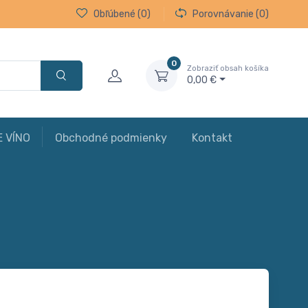
Obľúbené
(0)
Porovnávanie
(0)
0
Zobraziť obsah košíka
0,00 €
E VÍNO
Obchodné podmienky
Kontakt