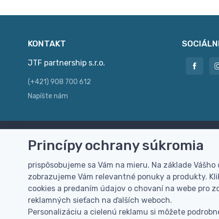
KONTAKT
SOCIÁLN
JTF partnership s.r.o.
(+421) 908 700 612
Napíšte nám
Princípy ochrany súkromia
Doprava zdarma
Vi
Doručenie k Vám domov zdarma od
Rýc
prispôsobujeme sa Vám na mieru. Na základe Vášho
100 EUR (bez DPH)
pre
zobrazujeme Vám relevantné ponuky a produkty. Klik
cookies a predaním údajov o chovaní na webe pro zo
reklamných sieťach na ďalších weboch.
Personalizáciu a cielenú reklamu si môžete podrobne