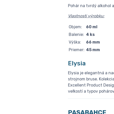
Pohár na tvrdý alkohol a
Vlastnosti výrobku:
Objem:
60 ml
Balenie:
4 ks
Výška:
66 mm
Priemer:
45 mm
Elysia
Elysia je elegantná a n
strojnom bruse. Kolekci
Excellent Product Desig
veľkostí a typov poháro
PASABAHCE