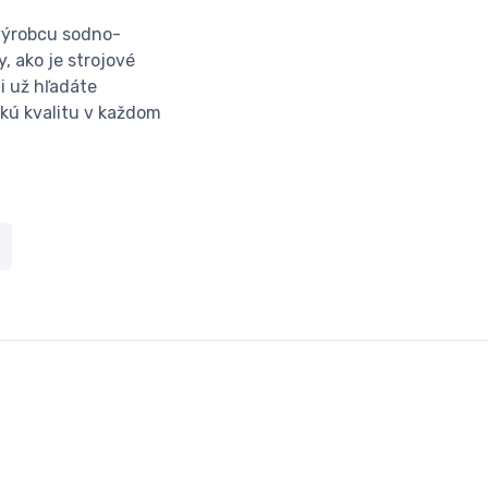
 výrobcu sodno-
, ako je strojové
i už hľadáte
okú kvalitu v každom