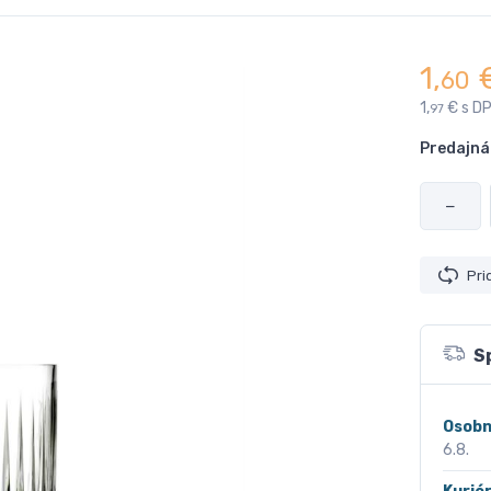
1,
60
1,
€ s D
97
Predajná
−
Pri
S
Osobn
6.8.