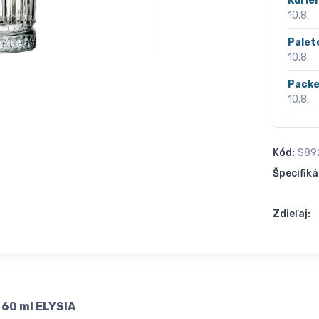
Kurié
10.8.
Palet
10.8.
Packe
10.8.
Kód:
S89
Špecifiká
Zdieľaj:
 60 ml ELYSIA