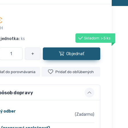
€
PH
Skladom: > 5 ks
 jednotka:
ks
+
Objednať
dať do porovnávania
Pridať do obľúbených
pôsob dopravy
ý odber
(Zadarmo)