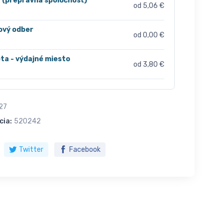
r (prepravná spoločnosť)
od 5,06 €
ový odber
od 0,00 €
ta - výdajné miesto
od 3,80 €
27
cia:
520242
Twitter
Facebook