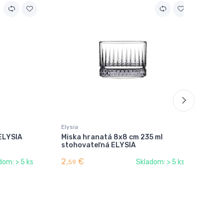
Elysia
Ely
 ELYSIA
Miska hranatá 8x8 cm 235 ml
Po
stohovateľná ELYSIA
2,
€
3,
dom: > 5 ks
Skladom: > 5 ks
59
0