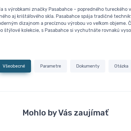
 skla s výrobkami značky Pasabahce – popredného tureckého
ho aj krištáľového skla. Pasabahce spája tradičné techniky
moderným dizajnom a precíznou výrobou vo veľkom objeme. Č
o štýlové kolekcie, s Pasabahce si vychutnáte rovnakú vys
Všeobecné
Parametre
Dokumenty
Otázka
Mohlo by Vás zaujímať