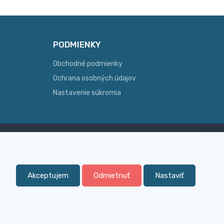
PODMIENKY
Obchodné podmienky
Ochrana osobných údajov
Nastavenie súkromia
Skúsenosť
ginálny
Široký sortiment, z ktorého Vám
pomôžeme vybrať
Akceptujem
Odmietnuť
Nastaviť