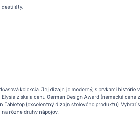
 destiláty.
adčasová kolekcia. Jej dizajn je moderný, s prvkami histórie
a Elysia získala cenu German Design Award (nemecká cena za
n Tabletop (excelentný dizajn stolového produktu). Vybrať 
v na rôzne druhy nápojov.