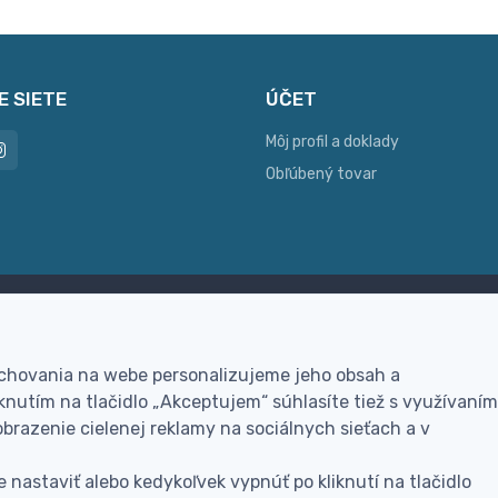
E SIETE
ÚČET
Môj profil a doklady
Obľúbený tovar
ac možností platby
Personalizácia
hla online platba, bankovým
Vyrobíme Vám vlastný ori
 chovania na webe personalizujeme jeho obsah a
vodom alebo na dobierku
darček
nutím na tlačidlo „Akceptujem“ súhlasíte tiež s využívaním
brazenie cielenej reklamy na sociálnych sieťach a v
 nastaviť alebo kedykoľvek vypnúť po kliknutí na tlačidlo