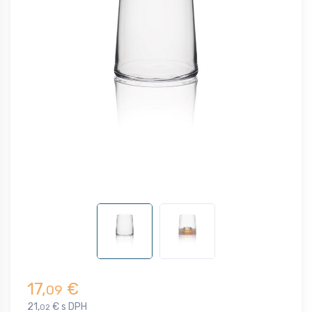
17,
€
09
21,
€ s DPH
02