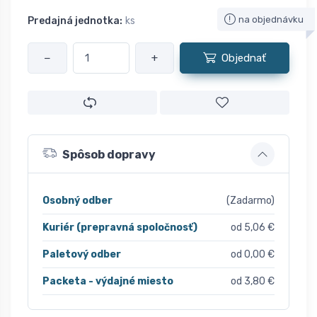
na objednávku
Predajná jednotka:
ks
−
+
Objednať
Spôsob dopravy
Osobný odber
(Zadarmo)
Kuriér (prepravná spoločnosť)
od 5,06 €
Paletový odber
od 0,00 €
Packeta - výdajné miesto
od 3,80 €