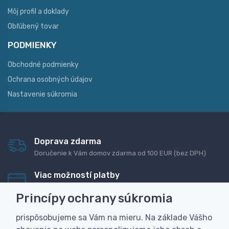
Môj profil a doklady
Obľúbený tovar
PODMIENKY
Obchodné podmienky
Ochrana osobných údajov
Nastavenie súkromia
Doprava zdarma
Doručenie k Vám domov zdarma od 100 EUR (bez DPH)
Viac možností platby
Rýchla online platba, bankovým prevodom alebo na
Princípy ochrany súkromia
dobierku
prispôsobujeme sa Vám na mieru. Na základe Vášho
Personalizácia