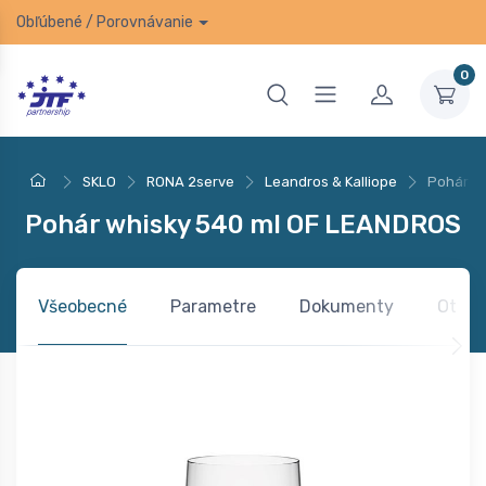
Obľúbené
/
Porovnávanie
0
SKLO
RONA 2serve
Leandros & Kalliope
Pohár w
Pohár whisky 540 ml OF LEANDROS
Všeobecné
Parametre
Dokumenty
Otázk