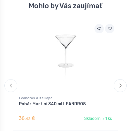
Mohlo by Vás zaujímať
Leandros & Kalliope
L
Pohár Martini 340 ml LEANDROS
P
38,
€
1
Skladom: > 1 ks
42