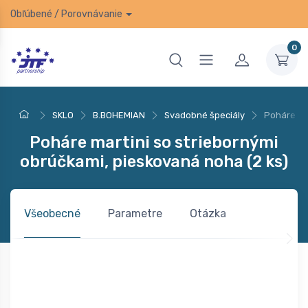
Obľúbené
/
Porovnávanie
0
SKLO
B.BOHEMIAN
Svadobné špeciály
Poháre ma
Poháre martini so striebornými
obrúčkami, pieskovaná noha (2 ks)
Všeobecné
Parametre
Otázka