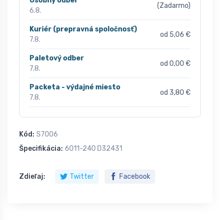
Osobný odber
(Zadarmo)
6.8.
Kuriér (prepravná spoločnosť)
od 5,06 €
7.8.
Paletový odber
od 0,00 €
7.8.
Packeta - výdajné miesto
od 3,80 €
7.8.
Kód:
S7006
Špecifikácia:
6011-240 D32431
Zdieľaj:
Twitter
Facebook