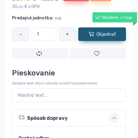
35,
€ s DPH
00
Skladom: > 1 sup
Predajná jednotka:
sup
−
+
Objednať
Pieskovanie
Zadajte text, ktorý chcete uviesť na pieskovanie.
Spôsob dopravy