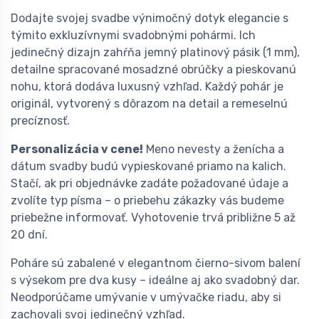
Dodajte svojej svadbe výnimočný dotyk elegancie s
týmito exkluzívnymi svadobnými pohármi. Ich
jedinečný dizajn zahŕňa jemný platinový pásik (1 mm),
detailne spracované mosadzné obrúčky a pieskovanú
nohu, ktorá dodáva luxusný vzhľad. Každý pohár je
originál, vytvorený s dôrazom na detail a remeselnú
precíznosť.
Personalizácia v cene!
Meno nevesty a ženícha a
dátum svadby budú vypieskované priamo na kalich.
Stačí, ak pri objednávke zadáte požadované údaje a
zvolíte typ písma – o priebehu zákazky vás budeme
priebežne informovať. Vyhotovenie trvá približne 5 až
20 dní.
Poháre sú zabalené v elegantnom čierno-sivom balení
s výsekom pre dva kusy – ideálne aj ako svadobný dar.
Neodporúčame umývanie v umývačke riadu, aby si
zachovali svoj jedinečný vzhľad.