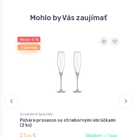
Mohlo by Vás zaujímať
Akcia -5 %
A
Výpredaj
Svadobné špeciály
S
Poháre prosecco so striebornými obrúčkami
P
(2 ks)
p
27,
€
2
Skladom: > 1 sup
64