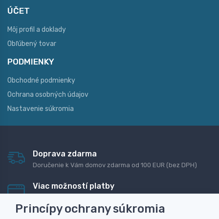
ÚČET
Môj profil a doklady
Obľúbený tovar
PODMIENKY
Obchodné podmienky
Ochrana osobných údajov
Nastavenie súkromia
Doprava zdarma
Doručenie k Vám domov zdarma od 100 EUR (bez DPH)
Viac možností platby
Rýchla online platba, bankovým prevodom alebo na
Princípy ochrany súkromia
dobierku