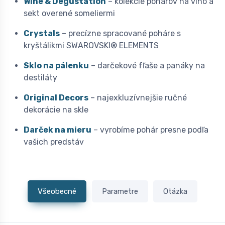
Wine & Degustation
– kolekcie pohárov na víno a
sekt overené someliermi
Crystals
– precízne spracované poháre s
kryštálikmi SWAROVSKI® ELEMENTS
Sklo na pálenku
– darčekové fľaše a panáky na
destiláty
Original Decors
– najexkluzívnejšie ručné
dekorácie na skle
Darček na mieru
– vyrobíme pohár presne podľa
vašich predstáv
Všeobecné
Parametre
Otázka