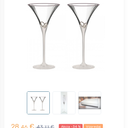
28,
€
46
43,
€
Akcia -34 %
Výpredaj
33