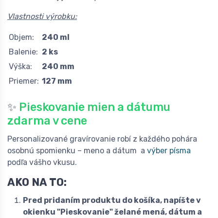
Vlastnosti výrobku:
Objem:
240 ml
Balenie:
2 ks
Výška:
240 mm
Priemer:
127 mm
✨
Pieskovanie mien a dátumu
zdarma v cene
Personalizované gravírovanie robí z každého pohára
osobnú spomienku – meno a dátum a
výber písma
podľa vášho vkusu.
AKO NA TO:
Pred pridaním produktu do košíka, napíšte v
okienku "Pieskovanie" želané mená, dátum a