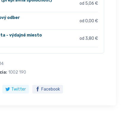
r (prepravná spoločnosť)
od 5,06 €
ový odber
od 0,00 €
ta - výdajné miesto
od 3,80 €
14
cia:
1002 190
Twitter
Facebook