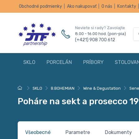
Obchodné podmienky
|
Ako nakupovať
|
O nás
|
Kontakty
Neviete si rady? Zavolajte
8.00 - 16.00 hod. (pon-pia)
(+421) 908 700 612
SKLO
PORCELÁN
PRÍBORY
STOLOVAN
SKLO
B.BOHEMIAN
Wine & Degustation
Sene
Poháre na sekt a prosecco 1
Všeobecné
Parametre
Dokumenty