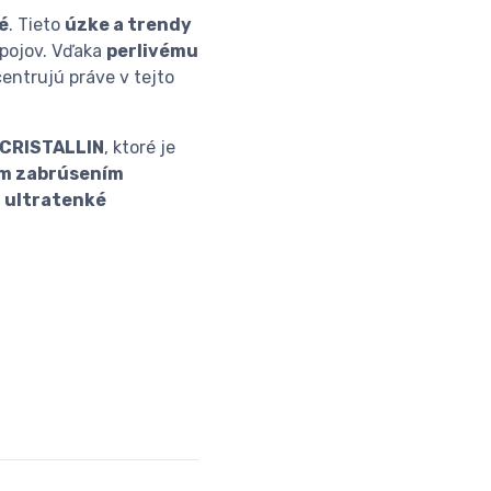
é
. Tieto
úzke a trendy
ápojov. Vďaka
perlivému
entrujú práve v tejto
 CRISTALLIN
, ktoré je
m zabrúsením
,
ultratenké