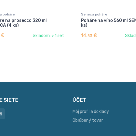
a poháre
Seneca poháre
re na prosecco 320 ml
Poháre na víno 560 ml SE
CA (4 ks)
ks)
€
14,
€
Skladom: > 1 set
Sklad
83
E SIETE
ÚČET
Môj profil a doklady
Obľúbený tovar