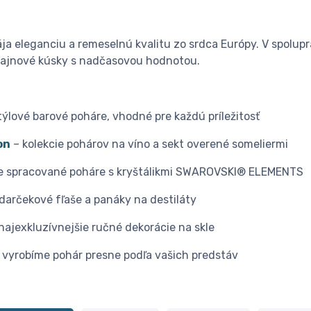
a eleganciu a remeselnú kvalitu zo srdca Európy. V spolupr
zajnové kúsky s nadčasovou hodnotou.
týlové barové poháre, vhodné pre každú príležitosť
on
– kolekcie pohárov na víno a sekt overené someliermi
e spracované poháre s kryštálikmi SWAROVSKI® ELEMENTS
darčekové fľaše a panáky na destiláty
najexkluzívnejšie ručné dekorácie na skle
 vyrobíme pohár presne podľa vašich predstáv