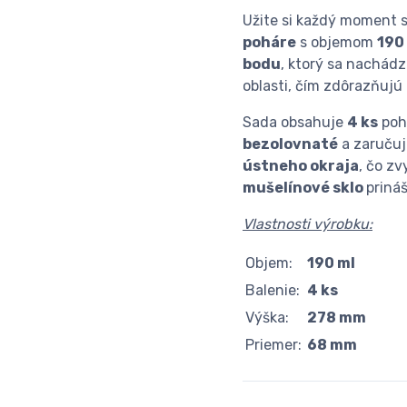
Užite si každý moment 
poháre
s objemom
190
bodu
, ktorý sa nachádz
oblasti, čím zdôrazňujú
Sada obsahuje
4 ks
poh
bezolovnaté
a zaruču
ústneho okraja
, čo z
mušelínové sklo
priná
Vlastnosti výrobku:
Objem:
190 ml
Balenie:
4 ks
Výška:
278 mm
Priemer:
68 mm