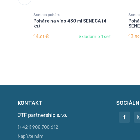
Seneca poháre
Senec
Poháre na víno 430 ml SENECA (4
Pohá
ks)
SENE
14,
€
13,
Skladom: > 1 set
01
39
KONTAKT
SOCIÁLN
JTF partnership s.r.o.
(+421) 908 700 612
Napíšte nám