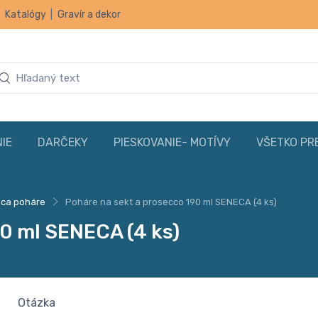
|
Katalógy
|
Gravír a dekor
IE
DARČEKY
PIESKOVANIE- MOTÍVY
VŠETKO PR
ca poháre
Poháre na sekt a prosecco 190 ml SENECA (4 ks)
90 ml SENECA (4 ks)
Otázka