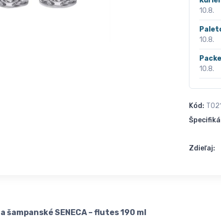
Kurié
10.8.
Palet
10.8.
Packe
10.8.
Kód:
T02
Špecifiká
Zdieľaj:
 a šampanské SENECA – flutes 190 ml