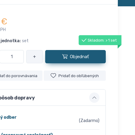
€
DPH
Skladom: > 1 set
 jednotka:
set
+
Objednať
dať do porovnávania
Pridať do obľúbených
pôsob dopravy
ý odber
(Zadarmo)