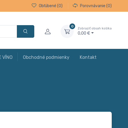
Obľúbené
(0)
Porovnávanie
(0)
0
Zobraziť obsah košíka
0,00 €
E VÍNO
Obchodné podmienky
Kontakt