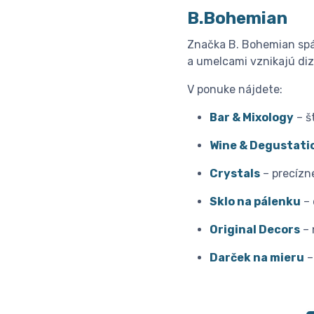
B.Bohemian
Značka B. Bohemian spáj
a umelcami vznikajú di
V ponuke nájdete:
Bar & Mixology
– š
Wine & Degustati
Crystals
– precízn
Sklo na pálenku
– 
Original Decors
– 
Darček na mieru
–