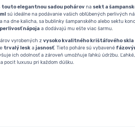
s
touto elegantnou sadou pohárov
na
sekt a šampansk
 ml
sú ideálne na podávanie vašich obľúbených perlivých n
a na dne kalicha, sa bublinky šampanského alebo sektu konc
perlivosť nápoja
a dodávajú mu ešte viac šarmu.
árov vyrobených z
vysoko kvalitného krištáľového skla
je
trvalý lesk
a
jasnosť
. Tieto poháre sú vybavené
fázový
vyšuje ich odolnosť a zároveň umožňuje ľahkú údržbu. Ľahké
ša pocit luxusu pri každom dúšku.