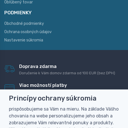
Obľúbený tovar
PODMIENKY
Obchodné podmienky
Ochrana osobných údajov
Nastavenie súkromia
Doprava zdarma
Doručenie k Vám domov zdarma od 100 EUR (bez DPH)
Viac možností platby
Rýchla online platba, bankovým prevodom alebo na
Princípy ochrany súkromia
dobierku
prispôsobujeme sa Vám na mieru. Na základe Vášho
Personalizácia
chovania na webe personalizujeme jeho obsah a
Vyrobíme Vám vlastný originálny darček
zobrazujeme Vám relevantné ponuky a produkty.