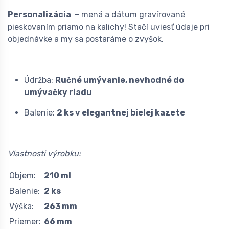
Personalizácia
– mená a dátum gravírované
pieskovaním priamo na kalichy! Stačí uviesť údaje pri
objednávke a my sa postaráme o zvyšok.
Údržba:
Ručné umývanie, nevhodné do
umývačky riadu
Balenie:
2 ks v elegantnej bielej kazete
Vlastnosti výrobku:
Objem:
210 ml
Balenie:
2 ks
Výška:
263 mm
Priemer:
66 mm