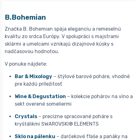
B.Bohemian
Značka B. Bohemian spája eleganciu a remeselnú
kvalitu zo srdca Európy. V spolupráci s majstrami
sklármi a umelcami vznikajú dizajnové kúsky s
nadčasovou hodnotou.
V ponuke nájdete:
Bar & Mixology
– štýlové barové poháre, vhodné
pre každú príležitosť
Wine & Degustation
– kolekcie pohárov na víno a
sekt overené someliermi
Crystals
– precízne spracované poháre s
kryštálikmi SWAROVSKI® ELEMENTS
Sklo na pálenku
– darčekové fľaše a panáky na