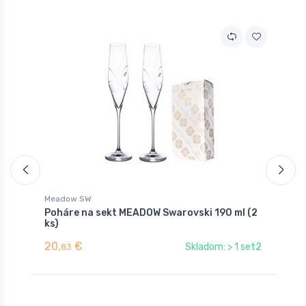
A
Meadow SW
B
Poháre na sekt MEADOW Swarovski 190 ml (2
P
ks)
20,
€
2
Skladom: > 1 set2
83