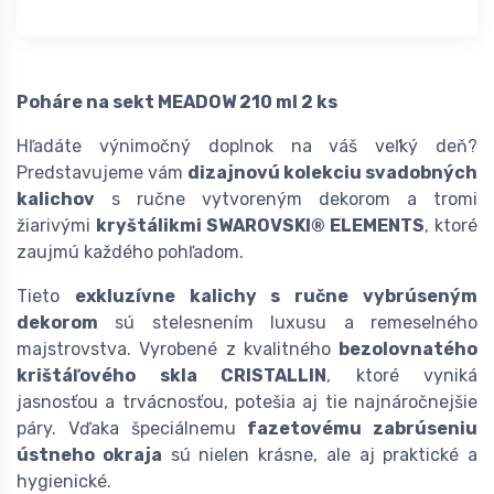
Poháre na sekt MEADOW 210 ml 2 ks
Hľadáte výnimočný doplnok na váš veľký deň?
Predstavujeme vám
dizajnovú kolekciu svadobných
kalichov
s ručne vytvoreným dekorom a tromi
žiarivými
kryštálikmi SWAROVSKI® ELEMENTS
, ktoré
zaujmú každého pohľadom.
Tieto
exkluzívne kalichy s ručne vybrúseným
dekorom
sú stelesnením luxusu a remeselného
majstrovstva. Vyrobené z kvalitného
bezolovnatého
krištáľového skla CRISTALLIN
, ktoré vyniká
jasnosťou a trvácnosťou, potešia aj tie najnáročnejšie
páry. Vďaka špeciálnemu
fazetovému zabrúseniu
ústneho okraja
sú nielen krásne, ale aj praktické a
hygienické.