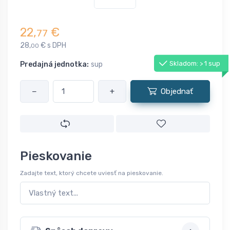
22,
€
77
28,
€ s DPH
00
Skladom: > 1 sup
Predajná jednotka:
sup
−
+
Objednať
Pieskovanie
Zadajte text, ktorý chcete uviesť na pieskovanie.