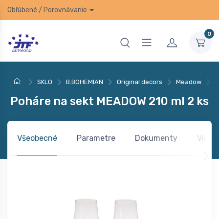
Obľúbené
/
Porovnávanie
0
SKLO
B.BOHEMIAN
Original decors
Meadow
P
Poháre na sekt MEADOW 210 ml 2 ks
Všeobecné
Parametre
Dokumenty
Video