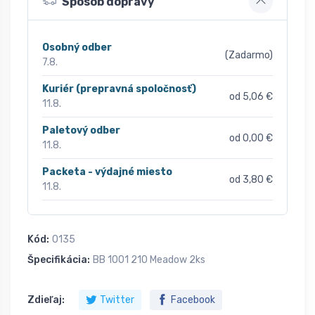
Spôsob dopravy
Osobný odber
(Zadarmo)
7.8.
Kuriér (prepravná spoločnosť)
od 5,06 €
11.8.
Paletový odber
od 0,00 €
11.8.
Packeta - výdajné miesto
od 3,80 €
11.8.
Kód:
0135
Špecifikácia:
BB 1001 210 Meadow 2ks
Zdieľaj:
Twitter
Facebook