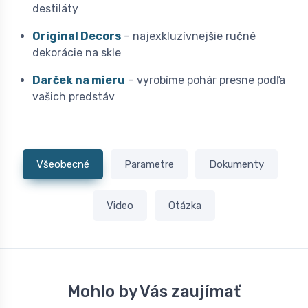
destiláty
Original Decors
– najexkluzívnejšie ručné
dekorácie na skle
Darček na mieru
– vyrobíme pohár presne podľa
vašich predstáv
Všeobecné
Parametre
Dokumenty
Video
Otázka
Mohlo by Vás zaujímať