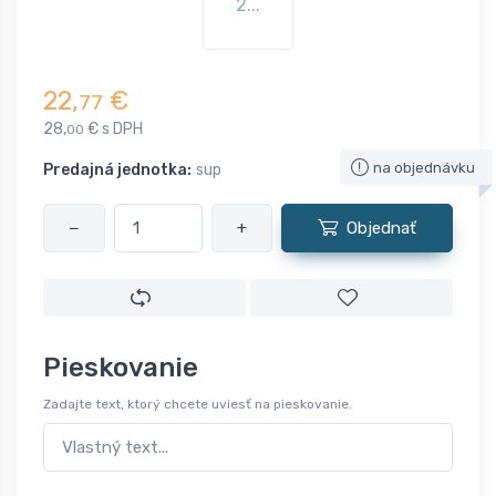
2...
22,
€
77
28,
€ s DPH
00
na objednávku
Predajná jednotka:
sup
−
+
Objednať
Pieskovanie
Zadajte text, ktorý chcete uviesť na pieskovanie.