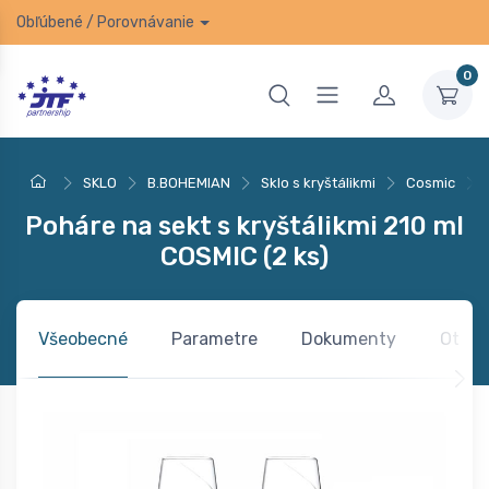
Obľúbené
/
Porovnávanie
0
SKLO
B.BOHEMIAN
Sklo s kryštálikmi
Cosmic
Poháre na sekt s kryštálikmi 210 ml
COSMIC (2 ks)
Všeobecné
Parametre
Dokumenty
Otázk