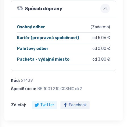
Spôsob dopravy
Osobný odber
(Zadarmo)
Kuriér (prepravná spoločnosť)
od 5,06 €
Paletový odber
od 0,00 €
Packeta - výdajné miesto
od 3,80 €
Kód:
S1439
Špecifikácia:
BB 1001 210 COSMIC ok2
Zdieľaj:
Twitter
Facebook