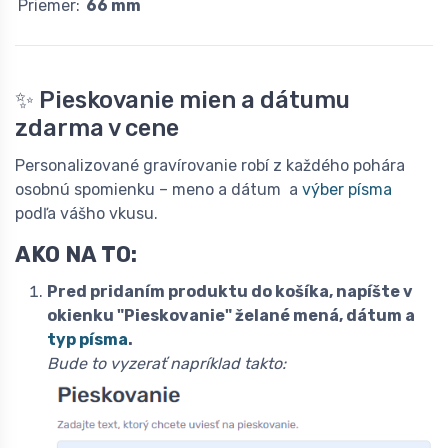
Priemer:
66 mm
✨ Pieskovanie mien a dátumu
zdarma v cene
Personalizované gravírovanie robí z každého pohára
osobnú spomienku – meno a dátum a
výber písma
podľa vášho vkusu.
AKO NA TO:
Pred pridaním produktu do košíka, napíšte v
okienku "Pieskovanie" želané mená, dátum a
typ písma
.
Bude to vyzerať napríklad takto: