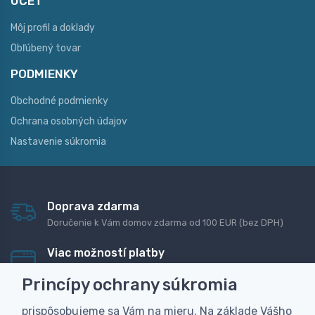
ÚČET
Môj profil a doklady
Obľúbený tovar
PODMIENKY
Obchodné podmienky
Ochrana osobných údajov
Nastavenie súkromia
Doprava zdarma
Doručenie k Vám domov zdarma od 100 EUR (bez DPH)
Viac možností platby
Rýchla online platba, bankovým prevodom alebo na
Princípy ochrany súkromia
dobierku
prispôsobujeme sa Vám na mieru. Na základe Vášho
Personalizácia