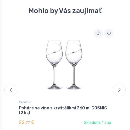
Mohlo by Vás zaujímať
Cosmic
S
Poháre na víno s kryštálikmi 360 ml COSMIC
V
(2 ks)
(
22,
€
1
Skladom: 1 sup
77