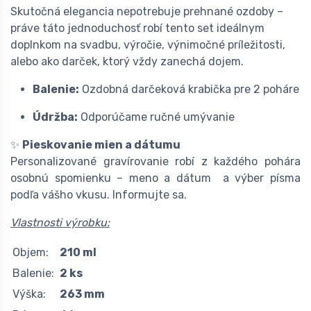
Skutočná elegancia nepotrebuje prehnané ozdoby –
práve táto jednoduchosť robí tento set ideálnym
doplnkom na svadbu, výročie, výnimočné príležitosti,
alebo ako darček, ktorý vždy zanechá dojem.
Balenie:
Ozdobná darčeková krabička pre 2 poháre
Údržba:
Odporúčame ručné umývanie
✨
Pieskovanie mien a dátumu
Personalizované gravírovanie robí z každého pohára
osobnú spomienku – meno a dátum a výber písma
podľa vášho vkusu. Informujte sa.
Vlastnosti výrobku:
Objem:
210 ml
Balenie:
2 ks
Výška:
263 mm