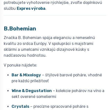
potrebujete vyhotovenie rýchlejšie, zvoľte doplnkovú
službu
Expres výroba
.
B.Bohemian
Značka B. Bohemian spája eleganciu a remeselnú
kvalitu zo srdca Európy. V spolupráci s majstrami
sklármi a umelcami vznikajú dizajnové kúsky s
nadčasovou hodnotou.
V ponuke nájdete:
Bar & Mixology
– štýlové barové poháre, vhodné
pre každú príležitosť
Wine & Degustation
– kolekcie pohárov na víno a
sekt overené someliermi
Crystals
– precízne spracované poháre s