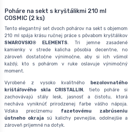
Poháre na sekt s kryštálikmi 210 ml
COSMIC (2 ks)
Tento elegantný set dvoch pohárov na sekt s objemom
210 ml spája krásu ručnej práce s pôvabom kryštálikov
SWAROVSKI® ELEMENTS
. Tri jemne zasadené
kamienky v strede kalicha pôsobia decentne, no
zároveň dostatočne výnimočne, aby si ich všimol
každý, kto s pohárom v ruke oslavuje výnimočný
moment.
Vyrobené z vysoko kvalitného
bezolovnatého
krištáľového skla CRISTALLIN
, tieto poháre si
zachovávajú stály lesk, jasnosť a čistotu, ktorá
necháva vyniknúť prirodzenej farbe vášho nápoja.
Vďaka precíznemu
fazetovému zabrúseniu
ústneho okraja
sú kalichy pevnejšie, odolnejšie a
zároveň príjemné na dotyk.