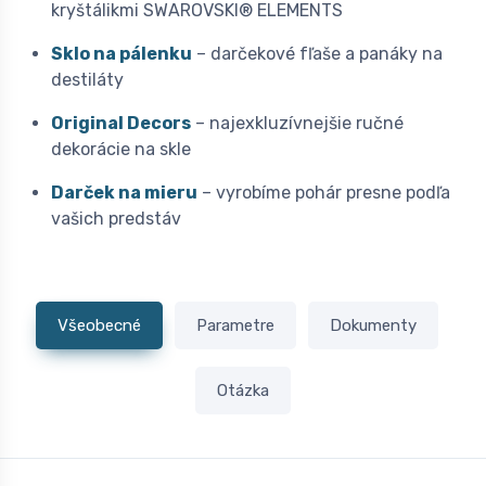
kryštálikmi SWAROVSKI® ELEMENTS
Sklo na pálenku
– darčekové fľaše a panáky na
destiláty
Original Decors
– najexkluzívnejšie ručné
dekorácie na skle
Darček na mieru
– vyrobíme pohár presne podľa
vašich predstáv
Všeobecné
Parametre
Dokumenty
Otázka