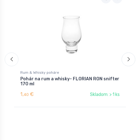
Rum & Whisky poháre
C
Pohár na rum a whisky- FLORIAN RON snifter
P
170 ml
1,
€
0
Skladom: > 1 ks
40