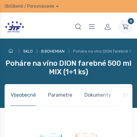
Obľúbené
/
Porovnávanie
0
SKLO
B.BOHEMIAN
Poháre na víno DION farebné 500 m
Poháre na víno DION farebné 500 ml
MIX (1+1 ks)
Všeobecné
Parametre
Dokumenty
Otázk