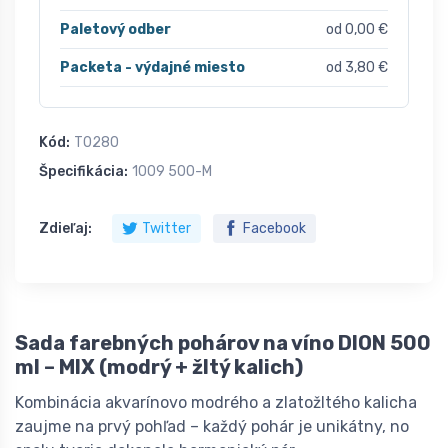
Paletový odber
od 0,00 €
Packeta - výdajné miesto
od 3,80 €
Kód:
T0280
Špecifikácia:
1009 500-M
Zdieľaj:
Twitter
Facebook
Sada farebných pohárov na víno DION 500
ml – MIX (modrý + žltý kalich)
Kombinácia akvarínovo modrého a zlatožltého kalicha
zaujme na prvý pohľad – každý pohár je unikátny, no