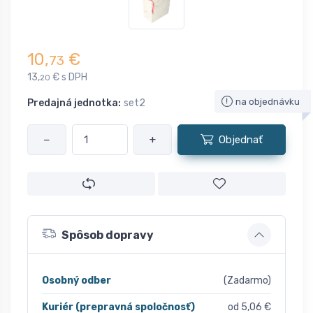
10,
€
73
13,
€ s DPH
20
na objednávku
Predajná jednotka:
set2
−
+
Objednať
Spôsob dopravy
Osobný odber
(Zadarmo)
Kuriér (prepravná spoločnosť)
od 5,06 €