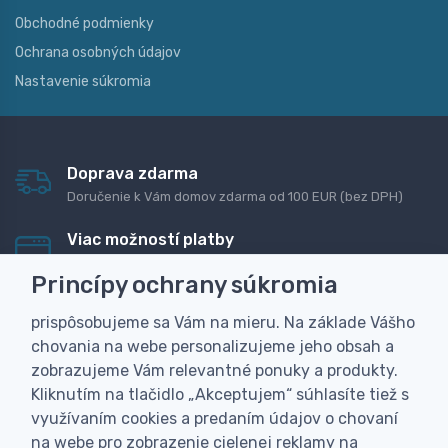
Obchodné podmienky
Ochrana osobných údajov
Nastavenie súkromia
Doprava zdarma
Doručenie k Vám domov zdarma od 100 EUR (bez DPH)
Viac možností platby
Rýchla online platba, bankovým prevodom alebo na
Princípy ochrany súkromia
dobierku
prispôsobujeme sa Vám na mieru. Na základe Vášho
Personalizácia
chovania na webe personalizujeme jeho obsah a
Vyrobíme Vám vlastný originálny darček
zobrazujeme Vám relevantné ponuky a produkty.
Skúsenosť
Kliknutím na tlačidlo „Akceptujem“ súhlasíte tiež s
Široký sortiment, z ktorého Vám pomôžeme vybrať
využívaním cookies a predaním údajov o chovaní
na webe pro zobrazenie cielenej reklamy na