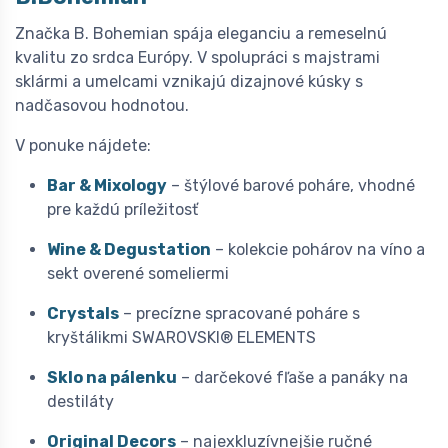
Značka B. Bohemian spája eleganciu a remeselnú
kvalitu zo srdca Európy. V spolupráci s majstrami
sklármi a umelcami vznikajú dizajnové kúsky s
nadčasovou hodnotou.
V ponuke nájdete:
Bar & Mixology
– štýlové barové poháre, vhodné
pre každú príležitosť
Wine & Degustation
– kolekcie pohárov na víno a
sekt overené someliermi
Crystals
– precízne spracované poháre s
kryštálikmi SWAROVSKI® ELEMENTS
Sklo na pálenku
– darčekové fľaše a panáky na
destiláty
Original Decors
– najexkluzívnejšie ručné