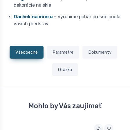
dekorácie na skle
Darček na mieru
– vyrobíme pohár presne podľa
vašich predstáv
Všeobecné
Parametre
Dokumenty
Otázka
Mohlo by Vás zaujímať
A