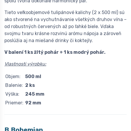
spolu tvoria dokonale harmonický pár.
Tieto veľkoobjemové tulipánové kalichy (2 x 500 ml) sú
ako stvorené na vychutnávanie všetkých druhov vína –
od robustných červených až po ľahké biele. Vďaka
svojmu tvaru krásne rozvinú arómu nápoja a zároveň
poslúžia aj na miešané drinky či koktejly.
V balení 1 ks žltý pohár + 1 ks modrý pohár.
Vlastnosti výrobku:
Objem:
500 ml
Balenie:
2 ks
Výška:
245 mm
Priemer:
92 mm
B.Bohemian