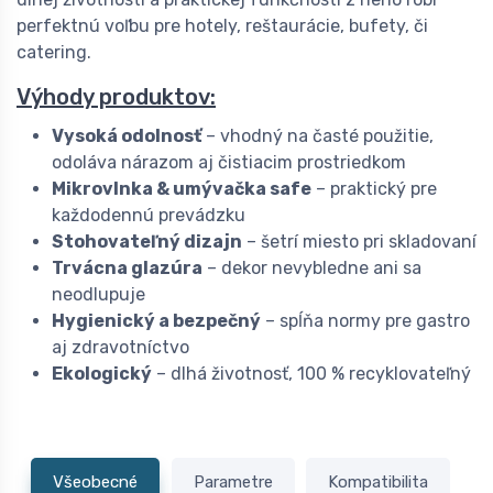
perfektnú voľbu pre hotely, reštaurácie, bufety, či
catering.
Výhody produktov:
Vysoká odolnosť
– vhodný na časté použitie,
odoláva nárazom aj čistiacim prostriedkom
Mikrovlnka & umývačka safe
– praktický pre
každodennú prevádzku
Stohovateľný dizajn
– šetrí miesto pri skladovaní
Trvácna glazúra
– dekor nevybledne ani sa
neodlupuje
Hygienický a bezpečný
– spĺňa normy pre gastro
aj zdravotníctvo
Ekologický
– dlhá životnosť, 100 % recyklovateľný
Všeobecné
Parametre
Kompatibilita