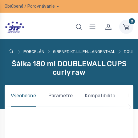
Obľúbené
/
Porovnávanie
0
PORCELÁN
G.BENEDIKT, LILIEN, LANGENTHAL
DOUBL
Šálka 180 ml DOUBLEWALL CUPS
curly raw
Všeobecné
Parametre
Kompatibilita
Dok