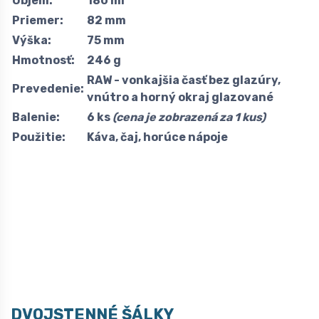
Objem:
180 ml
Priemer:
82 mm
Výška:
75 mm
Hmotnosť:
246 g
RAW - vonkajšia časť bez glazúry,
Prevedenie:
vnútro a horný okraj glazované
Balenie:
6 ks
(cena je zobrazená za 1 kus)
Použitie:
Káva, čaj, horúce nápoje
DVOJSTENNÉ ŠÁLKY