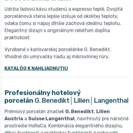
Udržia ľadovú kávu studenú a espresso teplé. Dvojitá
porcelánová stena lepšie izoluje od okolitej teploty,
vďaka čomu si nápoj dlhšie zachová ideálnu teplotu.
Elegantný dizajn s originálnym reliéfom dopĺňa
praktickosť.
Vyrobené v karlovarskej porcelánke G. Benedikt.
Vhodné do umývačky riadu aj mikrovlnnej rúry.
KATALÓG K NAHLIADNUTIU
Profesionálny hotelový
porcelán
G. Benedikt│Lilien│Langenthal
Prémiový porcelán značiek
G. Benedikt
,
Lilien
Austria
a
Suisse Langenthal
, navrhnutý pre náročné
prostredie HoReCa. Kombinácia elegantného dizajnu,
dlhej životnosti a praktickej funkčnosti z neho robí