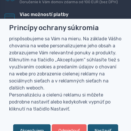
Doručenie k Vám domov zdarma od 100 EUR (bez DPH)
Viac možností platby
Rýchla online platba, bankovým prevodom alebo na
Princípy ochrany súkromia
dobierku
prispôsobujeme sa Vám na mieru. Na základe Vášho
Personalizácia
chovania na webe personalizujeme jeho obsah a
Vyrobíme Vám vlastný originálny darček
zobrazujeme Vám relevantné ponuky a produkty.
Skúsenosť
Kliknutím na tlačidlo „Akceptujem“ súhlasíte tiež s
Široký sortiment, z ktorého Vám pomôžeme vybrať
využívaním cookies a predaním údajov o chovaní
na webe pro zobrazenie cielenej reklamy na
sociálnych sieťach a v reklamných sieťach na
ďalších weboch.
Personalizáciu a cielenú reklamu si môžete
podrobne nastaviť alebo kedykoľvek vypnúť po
kliknutí na tlačidlo Nastaviť.
Akceptujem
Odmietnuť
Nastaviť