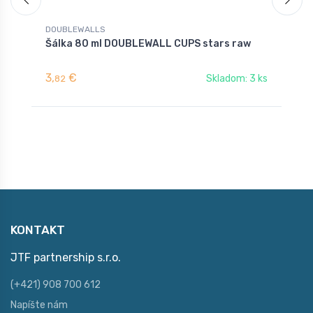
DOUBLEWALLS
D
Šálka 80 ml DOUBLEWALL CUPS stars raw
Š
3,
€
3
Skladom: 3 ks
82
KONTAKT
JTF partnership s.r.o.
(+421) 908 700 612
Napíšte nám