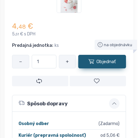
4,
€
48
5,
€ s DPH
51
na objednávku
Predajná jednotka:
ks
−
+
Objednať
Spôsob dopravy
Osobný odber
(Zadarmo)
Kuriér (prepravná spoločnosť)
od 5,06 €