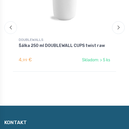
DOUBLEWALLS
D
Šálka 250 ml DOUBLEWALL CUPS twist raw
D
4,
€
1
Skladom: > 5 ks
99
KONTAKT