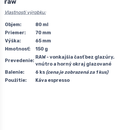
raw
Vlastnosti výrobku:
Objem:
80 ml
Priemer:
70 mm
Výška:
65 mm
Hmotnosť:
150 g
RAW - vonkajšia časť bez glazúry,
Prevedenie:
vnútro a horný okraj glazované
Balenie:
6 ks
(cena je zobrazená za 1 kus)
Použitie:
Káva espresso