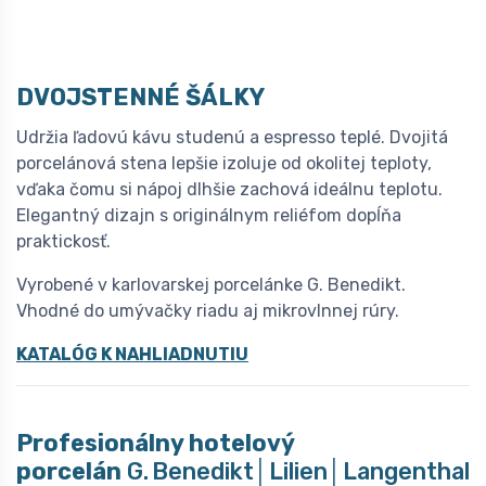
DVOJSTENNÉ ŠÁLKY
Udržia ľadovú kávu studenú a espresso teplé. Dvojitá
porcelánová stena lepšie izoluje od okolitej teploty,
vďaka čomu si nápoj dlhšie zachová ideálnu teplotu.
Elegantný dizajn s originálnym reliéfom dopĺňa
praktickosť.
Vyrobené v karlovarskej porcelánke G. Benedikt.
Vhodné do umývačky riadu aj mikrovlnnej rúry.
KATALÓG K NAHLIADNUTIU
Profesionálny hotelový
porcelán
G. Benedikt│Lilien│Langenthal