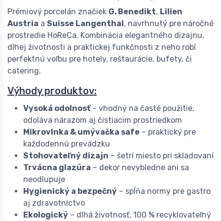
Prémiový porcelán značiek
G. Benedikt
,
Lilien
Austria
a
Suisse Langenthal
, navrhnutý pre náročné
prostredie HoReCa. Kombinácia elegantného dizajnu,
dlhej životnosti a praktickej funkčnosti z neho robí
perfektnú voľbu pre hotely, reštaurácie, bufety, či
catering.
Výhody produktov:
Vysoká odolnosť
– vhodný na časté použitie,
odoláva nárazom aj čistiacim prostriedkom
Mikrovlnka & umývačka safe
– praktický pre
každodennú prevádzku
Stohovateľný dizajn
– šetrí miesto pri skladovaní
Trvácna glazúra
– dekor nevybledne ani sa
neodlupuje
Hygienický a bezpečný
– spĺňa normy pre gastro
aj zdravotníctvo
Ekologický
– dlhá životnosť, 100 % recyklovateľný