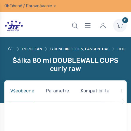
Obľúbené
/
Porovnávanie
0
PORCELÁN
G.BENEDIKT, LILIEN, LANGENTHAL
DOUBL
Šálka 80 ml DOUBLEWALL CUPS
curly raw
Všeobecné
Parametre
Kompatibilita
Dok