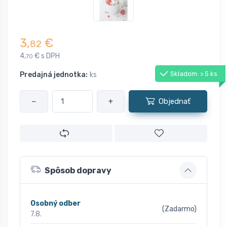
3,
€
82
4,
€ s DPH
70
Skladom: > 5 ks
Predajná jednotka:
ks
−
+
Objednať
Spôsob dopravy
Osobný odber
(Zadarmo)
7.8.