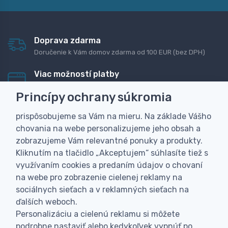
Doprava zdarma
Doručenie k Vám domov zdarma od 100 EUR (bez DPH)
Viac možností platby
Rýchla online platba, bankovým prevodom alebo na
Princípy ochrany súkromia
dobierku
prispôsobujeme sa Vám na mieru. Na základe Vášho
Personalizácia
chovania na webe personalizujeme jeho obsah a
Vyrobíme Vám vlastný originálny darček
zobrazujeme Vám relevantné ponuky a produkty.
Skúsenosť
Kliknutím na tlačidlo „Akceptujem“ súhlasíte tiež s
Široký sortiment, z ktorého Vám pomôžeme vybrať
využívaním cookies a predaním údajov o chovaní
na webe pro zobrazenie cielenej reklamy na
sociálnych sieťach a v reklamných sieťach na
ďalších weboch.
Personalizáciu a cielenú reklamu si môžete
podrobne nastaviť alebo kedykoľvek vypnúť po