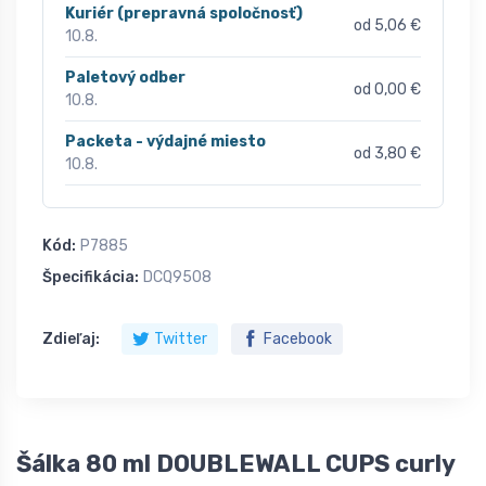
Kuriér (prepravná spoločnosť)
od 5,06 €
10.8.
Paletový odber
od 0,00 €
10.8.
Packeta - výdajné miesto
od 3,80 €
10.8.
Kód:
P7885
Špecifikácia:
DCQ9508
Zdieľaj:
Twitter
Facebook
Šálka 80 ml DOUBLEWALL CUPS curly