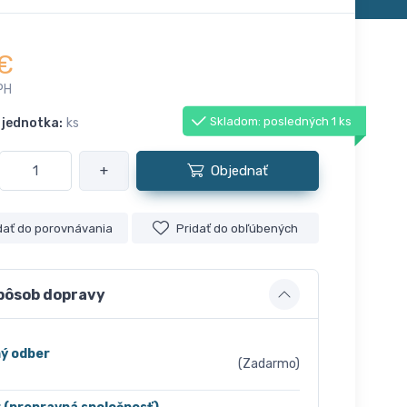
€
PH
Skladom: posledných 1 ks
 jednotka:
ks
+
Objednať
dať do porovnávania
Pridať do obľúbených
pôsob dopravy
ý odber
(Zadarmo)