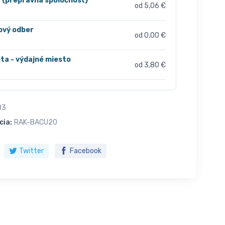
r (prepravná spoločnosť)
od 5,06 €
ový odber
od 0,00 €
ta - výdajné miesto
od 3,80 €
83
cia:
RAK-BACU20
Twitter
Facebook