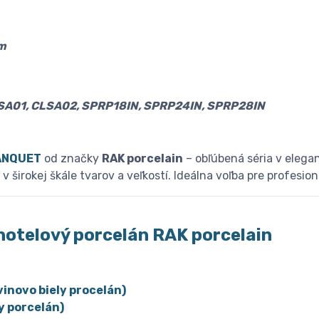
mm
SA01, CLSA02, SPRP18IN, SPRP24IN, SPRP28IN
ANQUET
od značky
RAK porcelain
– obľúbená séria v elegan
 v širokej škále tvarov a veľkostí. Ideálna voľba pre profesi
hotelový porcelán
R
AK porcelain
vinovo biely procelán)
y porcelán)