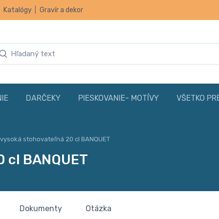
|
Katalógy
|
Gravír a dekor
IE
DARČEKY
PIESKOVANIE- MOTÍVY
VŠETKO PR
 vysoká stohovateľná 20 cl BANQUET
20 cl BANQUET
Dokumenty
Otázka