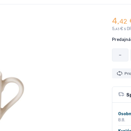
4,
42
5,
€ s D
43
Predajná
−
Pri
S
Osobn
8.8.