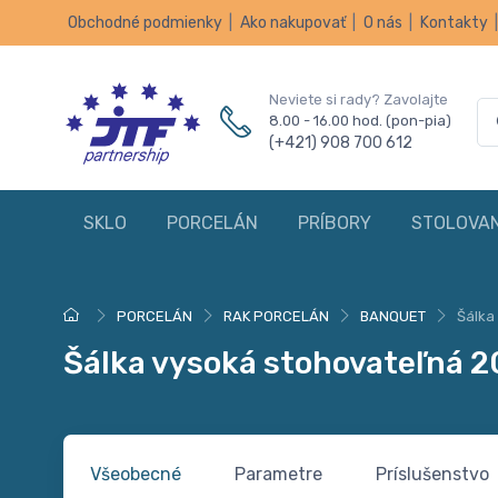
Obchodné podmienky
|
Ako nakupovať
|
O nás
|
Kontakty
Neviete si rady? Zavolajte
8.00 - 16.00 hod. (pon-pia)
(+421) 908 700 612
SKLO
PORCELÁN
PRÍBORY
STOLOVAN
PORCELÁN
RAK PORCELÁN
BANQUET
Šálka
Šálka vysoká stohovateľná 
Všeobecné
Parametre
Príslušenstvo