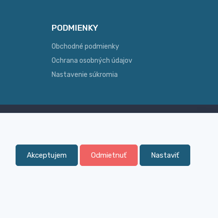
PODMIENKY
Obchodné podmienky
Ochrana osobných údajov
Nastavenie súkromia
Skúsenosť
ginálny
Široký sortiment, z ktorého Vám
pomôžeme vybrať
Akceptujem
Odmietnuť
Nastaviť