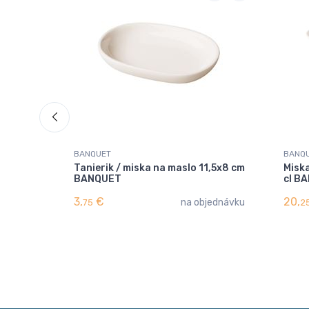
BANQUET
BANQ
Tanierik / miska na maslo 11,5x8 cm
Misk
BANQUET
cl B
3,
€
20,
na objednávku
75
2