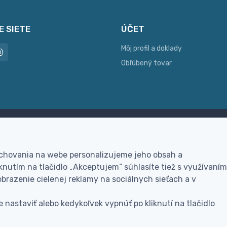
E SIETE
ÚČET
Môj profil a doklady
Obľúbený tovar
ac možností platby
Personalizácia
hla online platba, bankovým
Vyrobíme Vám vlastný ori
 chovania na webe personalizujeme jeho obsah a
vodom alebo na dobierku
darček
nutím na tlačidlo „Akceptujem“ súhlasíte tiež s využívaním
brazenie cielenej reklamy na sociálnych sieťach a v
 nastaviť alebo kedykoľvek vypnúť po kliknutí na tlačidlo