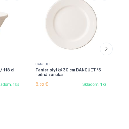
BANQUET
BA
 118 cl
Tanier plytký 30 cm BANQUET *5-
Mi
ročná záruka
BA
8,
€
4,
ladom: 1 ks
Skladom: 1 ks
92