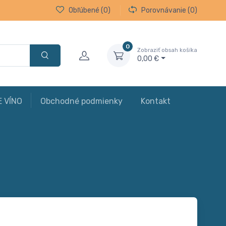
Obľúbené
(0)
Porovnávanie
(0)
0
Zobraziť obsah košíka
0,00 €
E VÍNO
Obchodné podmienky
Kontakt