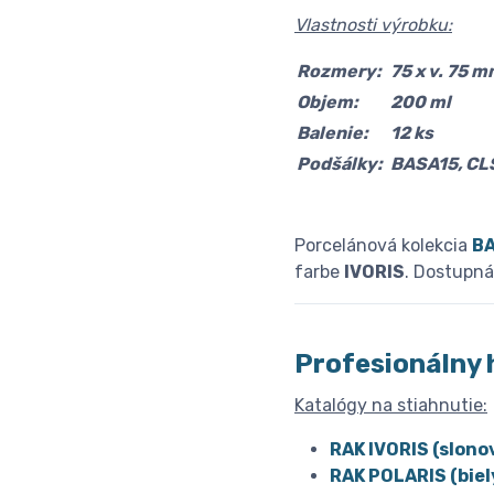
Vlastnosti výrobku:
Rozmery:
75 x v. 75 
Objem:
200 ml
Balenie:
12 ks
Podšálky:
BASA15, CL
Porcelánová kolekcia
B
farbe
IVORIS
. Dostupná
Profesionálny 
Katalógy na stiahnutie:
RAK IVORIS (slono
RAK POLARIS (biel