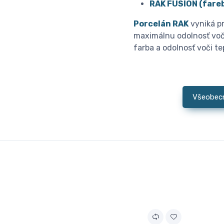
RAK FUSION (fareb
Porcelán RAK
vyniká pr
maximálnu odolnosť voč
farba a odolnosť voči t
Všeobec