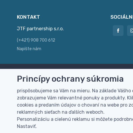
KONTAKT
SOCIÁLN
JTF partnership s.r.o.
(+421) 908 700 612
Napíšte nám
Princípy ochrany súkromia
Doprava zdarma
Vi
Doručenie k Vám domov zdarma od
Rýc
prispôsobujeme sa Vám na mieru. Na základe Vášho
100 EUR (bez DPH)
pre
zobrazujeme Vám relevantné ponuky a produkty. Klik
cookies a predaním údajov o chovaní na webe pro zo
reklamných sieťach na ďalších weboch.
Personalizáciu a cielenú reklamu si môžete podrobne
Nastaviť.