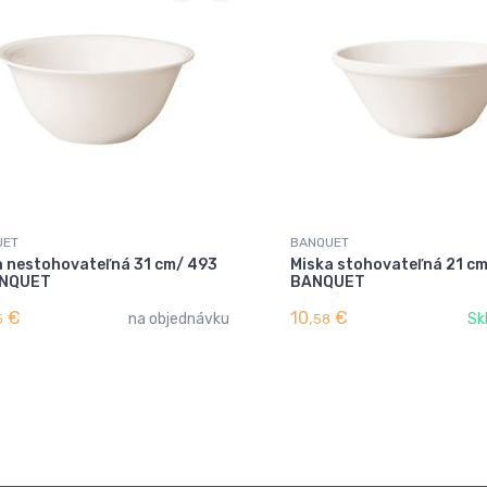
UET
BANQUET
a nestohovateľná 31 cm/ 493
Miska stohovateľná 21 cm/
ANQUET
BANQUET
€
10,
€
na objednávku
Sk
5
58