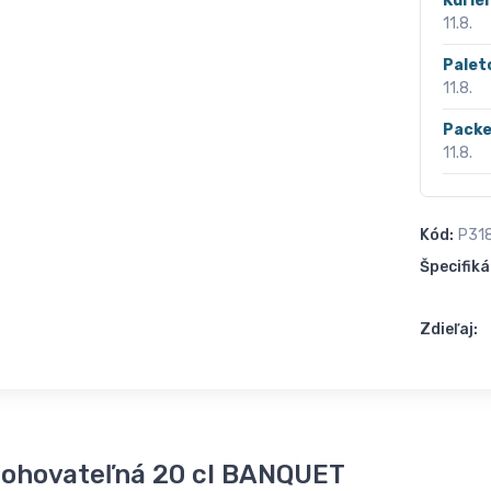
Kurié
11.8.
Palet
11.8.
Packe
11.8.
Kód:
P31
Špecifiká
Zdieľaj:
tohovateľná 20 cl BANQUET