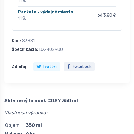
11.8.
Packeta - výdajné miesto
od 3,80 €
11.8.
Kód:
S3881
Špecifikácia:
DX-402900
Zdieľaj:
Twitter
Facebook
Sklenený hrnček COSY 350 ml
Vlastnosti výrobku:
Objem:
350 ml
Balenie:
6 ks