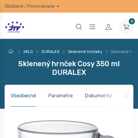
Obľúbené
/
Porovnávanie
0
SKLO
DURALEX
Sklenené hrnčeky
Sklenený hrn
Sklenený hrnček Cosy 350 ml
DURALEX
Všeobecné
Parametre
Dokumenty
Otázk