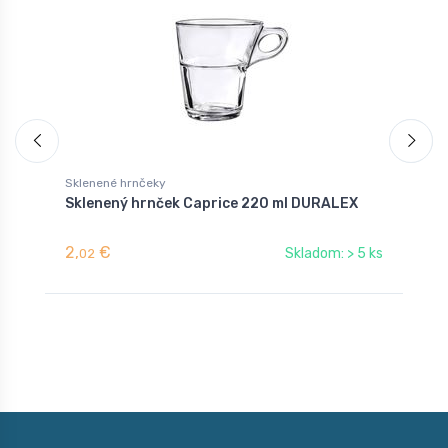
Sklenené hrnčeky
S
Sklenený hrnček Caprice 220 ml DURALEX
P
2,
€
0
Skladom: > 5 ks
02