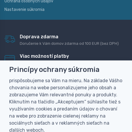
Ochrana osobných údajov
Nastavenie súkromia
Doprava zdarma
Doručenie k Vám domov zdarma od 100 EUR (bez DPH)
Viac možností platby
Rýchla online platba, bankovým prevodom alebo na
Princípy ochrany súkromia
dobierku
prispôsobujeme sa Vám na mieru. Na základe Vášho
Personalizácia
chovania na webe personalizujeme jeho obsah a
Vyrobíme Vám vlastný originálny darček
zobrazujeme Vám relevantné ponuky a produkty.
Skúsenosť
Kliknutím na tlačidlo „Akceptujem“ súhlasíte tiež s
Široký sortiment, z ktorého Vám pomôžeme vybrať
využívaním cookies a predaním údajov o chovaní
na webe pro zobrazenie cielenej reklamy na
sociálnych sieťach a v reklamných sieťach na
ďalších weboch.