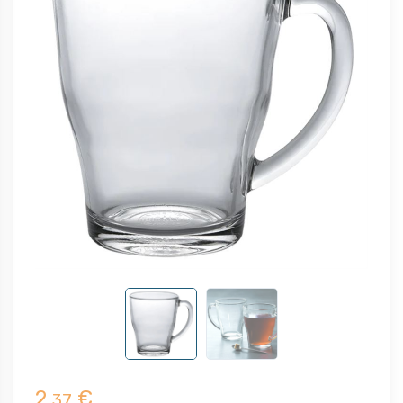
2,
€
37