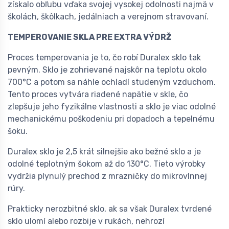
získalo obľubu vďaka svojej vysokej odolnosti najmä v
školách, škôlkach, jedálniach a verejnom stravovaní.
TEMPEROVANIE SKLA PRE EXTRA VÝDRŽ
Proces temperovania je to, čo robí Duralex sklo tak
pevným. Sklo je zohrievané najskôr na teplotu okolo
700°C a potom sa náhle ochladí studeným vzduchom.
Tento proces vytvára riadené napätie v skle, čo
zlepšuje jeho fyzikálne vlastnosti a sklo je viac odolné
mechanickému poškodeniu pri dopadoch a tepelnému
šoku.
Duralex sklo je 2,5 krát silnejšie ako bežné sklo a je
odolné teplotným šokom až do 130°C. Tieto výrobky
vydržia plynulý prechod z mrazničky do mikrovlnnej
rúry.
Prakticky nerozbitné sklo, ak sa však Duralex tvrdené
sklo ulomí alebo rozbije v rukách, nehrozí