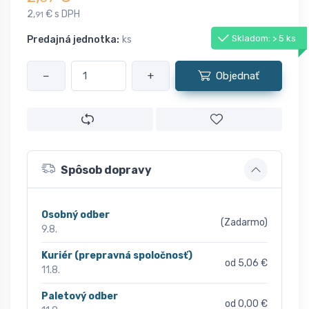
2,
€ s DPH
91
Skladom: > 5 ks
Predajná jednotka:
ks
−
+
Objednať
Spôsob dopravy
Osobný odber
(Zadarmo)
9.8.
Kuriér (prepravná spoločnosť)
od 5,06 €
11.8.
Paletový odber
od 0,00 €