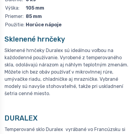
Výška:
105 mm
Priemer:
85 mm
Použitie:
Horúce nápoje
Sklenené hrnčeky
Sklenené hrnčeky Duralex sú ideálnou voľbou na
každodenné používanie. Vyrobené z temperovaného
skla, odolávajú nárazom aj náhlym teplotným zmenám.
Môžete ich bez obáv používať v mikrovlnnej rúre,
umývačke riadu, chladničke aj mrazničke. Vybrané
modely sú navyše stohovateľné, takže pri uskladnení
šetria cenné miesto.
DURALEX
Temperované sklo Duralex vyrábané vo Francúzsku si