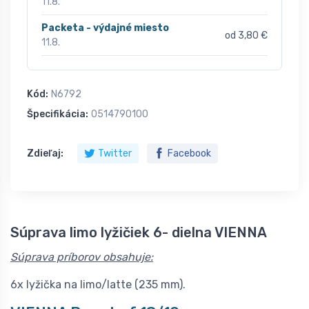
11.8.
Packeta - výdajné miesto
od 3,80 €
11.8.
Kód:
N6792
Špecifikácia:
0514790100
Zdieľaj:
Twitter
Facebook
Súprava limo lyžičiek 6- dielna VIENNA
Súprava príborov obsahuje:
6x lyžička na limo/latte (235 mm).