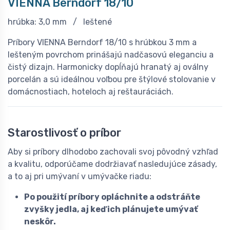
VIENNA Berndorf 18/10
hrúbka: 3,0 mm / leštené
Príbory VIENNA Berndorf 18/10 s hrúbkou 3 mm a
lešteným povrchom prinášajú nadčasovú eleganciu a
čistý dizajn. Harmonicky dopĺňajú hranatý aj oválny
porcelán a sú ideálnou voľbou pre štýlové stolovanie v
domácnostiach, hoteloch aj reštauráciách.
Starostlivosť o príbor
Aby si príbory dlhodobo zachovali svoj pôvodný vzhľad
a kvalitu, odporúčame dodržiavať nasledujúce zásady,
a to aj pri umývaní v umývačke riadu:
Po použití príbory opláchnite a odstráňte
zvyšky jedla, aj keď ich plánujete umývať
neskôr.