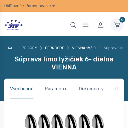
Obľúbené
/
Porovnávanie
0
PRÍBORY
BERNDORF
VIENNA 18/10
Súprava limo 
Súprava limo lyžičiek 6- dielna
VIENNA
Všeobecné
Parametre
Dokumenty
Otázk