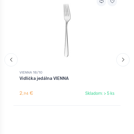
VIENNA 18/10
V
Vidlička jedálna VIENNA
S
V
2,
€
4
Skladom: > 5 ks
94