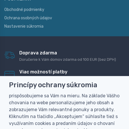
Obchodné podmienky
Ochrana osobných údajov
Nastavenie súkromia
Doprava zdarma
Doručenie k Vám domov zdarma od 100 EUR (bez DPH)
Viac možností platby
Rýchla online platba, bankovým prevodom alebo na
Princípy ochrany súkromia
dobierku
prispôsobujeme sa Vám na mieru. Na základe Vášho
Personalizácia
chovania na webe personalizujeme jeho obsah a
Vyrobíme Vám vlastný originálny darček
zobrazujeme Vám relevantné ponuky a produkty.
Skúsenosť
Kliknutím na tlačidlo „Akceptujem“ súhlasíte tiež s
Široký sortiment, z ktorého Vám pomôžeme vybrať
využívaním cookies a predaním údajov o chovaní