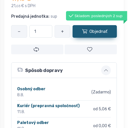
21,
€ s DPH
03
Skladom: posledných 2 sup
Predajná jednotka:
sup
−
+
Objednať
Spôsob dopravy
Osobný odber
(Zadarmo)
8.8.
Kuriér (prepravná spoločnosť)
od 5,06 €
11.8.
Paletový odber
od 0,00 €