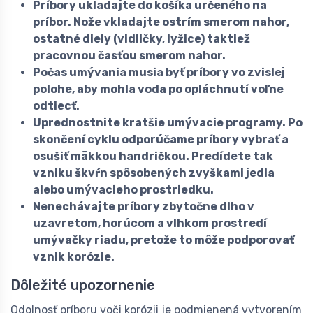
Príbory ukladajte do košíka určeného na
príbor. Nože vkladajte ostrím smerom nahor,
ostatné diely (vidličky, lyžice) taktiež
pracovnou časťou smerom nahor.
Počas umývania musia byť príbory vo zvislej
polohe, aby mohla voda po opláchnutí voľne
odtiecť.
Uprednostnite kratšie umývacie programy. Po
skončení cyklu odporúčame príbory vybrať a
osušiť mäkkou handričkou. Predídete tak
vzniku škvŕn spôsobených zvyškami jedla
alebo umývacieho prostriedku.
Nenechávajte príbory zbytočne dlho v
uzavretom, horúcom a vlhkom prostredí
umývačky riadu, pretože to môže podporovať
vznik korózie.
Dôležité upozornenie
Odolnosť príboru voči korózii je podmienená vytvorením