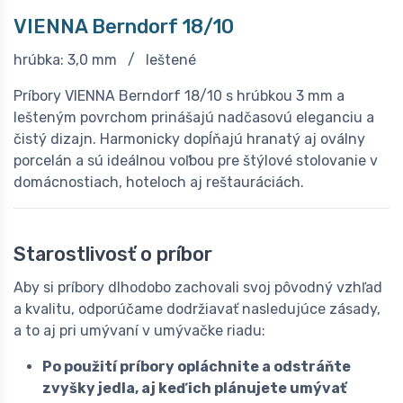
VIENNA Berndorf 18/10
hrúbka: 3,0 mm / leštené
Príbory VIENNA Berndorf 18/10 s hrúbkou 3 mm a
lešteným povrchom prinášajú nadčasovú eleganciu a
čistý dizajn. Harmonicky dopĺňajú hranatý aj oválny
porcelán a sú ideálnou voľbou pre štýlové stolovanie v
domácnostiach, hoteloch aj reštauráciách.
Starostlivosť o príbor
Aby si príbory dlhodobo zachovali svoj pôvodný vzhľad
a kvalitu, odporúčame dodržiavať nasledujúce zásady,
a to aj pri umývaní v umývačke riadu:
Po použití príbory opláchnite a odstráňte
zvyšky jedla, aj keď ich plánujete umývať