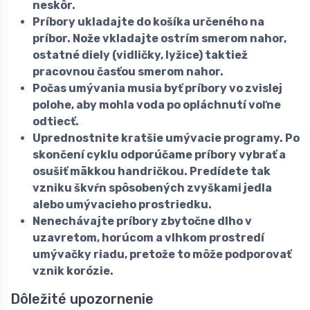
neskôr.
Príbory ukladajte do košíka určeného na
príbor. Nože vkladajte ostrím smerom nahor,
ostatné diely (vidličky, lyžice) taktiež
pracovnou časťou smerom nahor.
Počas umývania musia byť príbory vo zvislej
polohe, aby mohla voda po opláchnutí voľne
odtiecť.
Uprednostnite kratšie umývacie programy. Po
skončení cyklu odporúčame príbory vybrať a
osušiť mäkkou handričkou. Predídete tak
vzniku škvŕn spôsobených zvyškami jedla
alebo umývacieho prostriedku.
Nenechávajte príbory zbytočne dlho v
uzavretom, horúcom a vlhkom prostredí
umývačky riadu, pretože to môže podporovať
vznik korózie.
Dôležité upozornenie