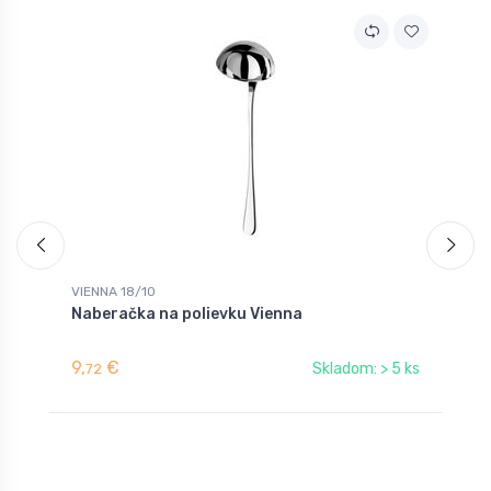
VIENNA 18/10
V
Naberačka na polievku Vienna
V
9,
€
3
Skladom: > 5 ks
72