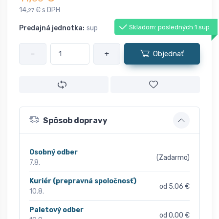
14,
€ s DPH
27
Skladom: posledných 1 sup
Predajná jednotka:
sup
−
+
Objednať
Spôsob dopravy
Osobný odber
(Zadarmo)
7.8.
Kuriér (prepravná spoločnosť)
od 5,06 €
10.8.
Paletový odber
od 0,00 €