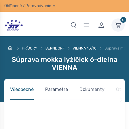
Obľúbené
/
Porovnávanie
0
PRÍBORY
BERNDORF
VIENNA 18/10
Súprava mokk
Súprava mokka lyžičiek 6-dielna
VIENNA
Všeobecné
Parametre
Dokumenty
Otázk