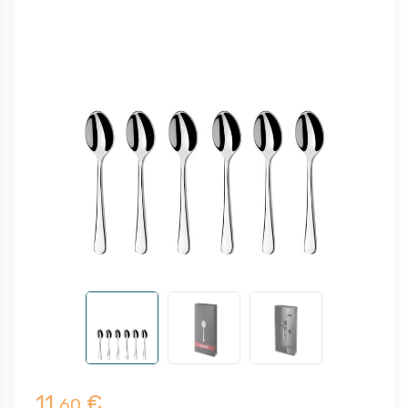
11,
€
60