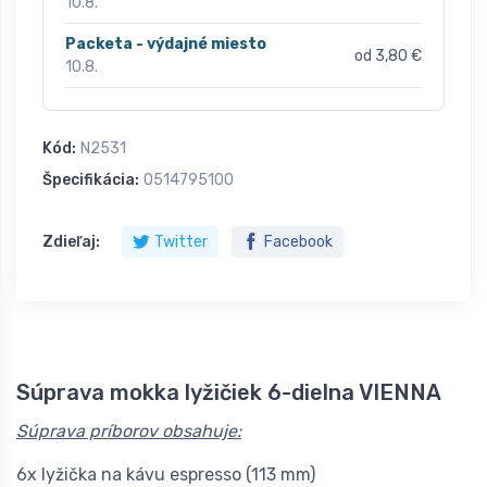
10.8.
Packeta - výdajné miesto
od 3,80 €
10.8.
Kód:
N2531
Špecifikácia:
0514795100
Zdieľaj:
Twitter
Facebook
Súprava mokka lyžičiek 6-dielna VIENNA
Súprava príborov obsahuje:
6x lyžička na kávu espresso (113 mm)