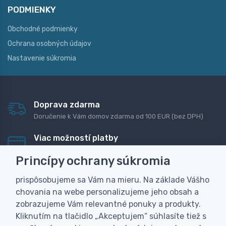
PODMIENKY
Obchodné podmienky
Ochrana osobných údajov
Nastavenie súkromia
Doprava zdarma
Doručenie k Vám domov zdarma od 100 EUR (bez DPH)
Viac možností platby
Rýchla online platba, bankovým prevodom alebo na
Princípy ochrany súkromia
dobierku
prispôsobujeme sa Vám na mieru. Na základe Vášho
Personalizácia
chovania na webe personalizujeme jeho obsah a
Vyrobíme Vám vlastný originálny darček
zobrazujeme Vám relevantné ponuky a produkty.
Skúsenosť
Kliknutím na tlačidlo „Akceptujem“ súhlasíte tiež s
Široký sortiment, z ktorého Vám pomôžeme vybrať