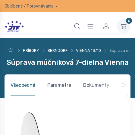
Obľúbené
/
Porovnávanie
0
PRÍBORY
BERNDORF
VIENNA 18/10
Súprava múčn
Súprava múčniková 7-dielna Vienna
Všeobecné
Parametre
Dokumenty
Otázk