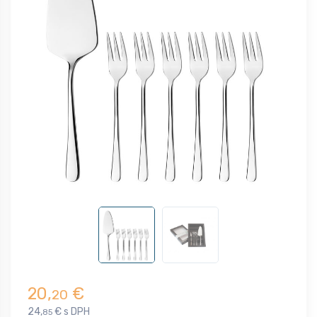
20,
€
20
24,
€ s DPH
85