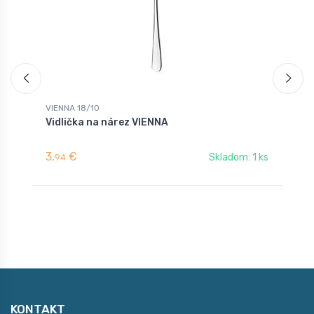
VIENNA 18/10
V
Vidlička na nárez VIENNA
V
3,
€
2
Skladom: 1 ks
94
KONTAKT