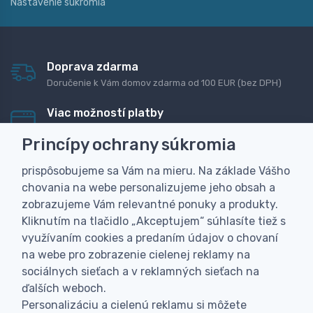
Nastavenie súkromia
Doprava zdarma
Doručenie k Vám domov zdarma od 100 EUR (bez DPH)
Viac možností platby
Rýchla online platba, bankovým prevodom alebo na
Princípy ochrany súkromia
dobierku
prispôsobujeme sa Vám na mieru. Na základe Vášho
Personalizácia
chovania na webe personalizujeme jeho obsah a
Vyrobíme Vám vlastný originálny darček
zobrazujeme Vám relevantné ponuky a produkty.
Skúsenosť
Kliknutím na tlačidlo „Akceptujem“ súhlasíte tiež s
Široký sortiment, z ktorého Vám pomôžeme vybrať
využívaním cookies a predaním údajov o chovaní
na webe pro zobrazenie cielenej reklamy na
sociálnych sieťach a v reklamných sieťach na
ďalších weboch.
Personalizáciu a cielenú reklamu si môžete