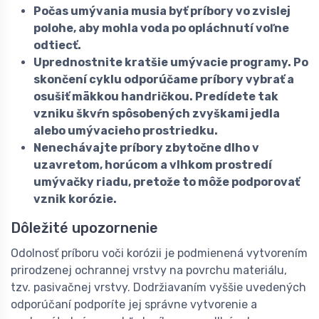
Počas umývania musia byť príbory vo zvislej
polohe, aby mohla voda po opláchnutí voľne
odtiecť.
Uprednostnite kratšie umývacie programy. Po
skončení cyklu odporúčame príbory vybrať a
osušiť mäkkou handričkou. Predídete tak
vzniku škvŕn spôsobených zvyškami jedla
alebo umývacieho prostriedku.
Nenechávajte príbory zbytočne dlho v
uzavretom, horúcom a vlhkom prostredí
umývačky riadu, pretože to môže podporovať
vznik korózie.
Dôležité upozornenie
Odolnosť príboru voči korózii je podmienená vytvorením
prirodzenej ochrannej vrstvy na povrchu materiálu,
tzv. pasivačnej vrstvy. Dodržiavaním vyššie uvedených
odporúčaní podporíte jej správne vytvorenie a