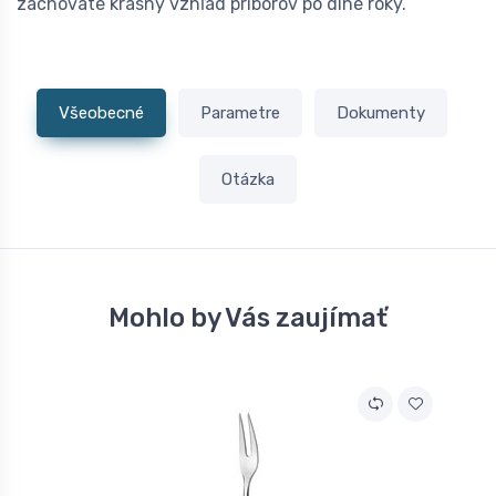
zachováte krásny vzhľad príborov po dlhé roky.
Všeobecné
Parametre
Dokumenty
Otázka
Mohlo by Vás zaujímať