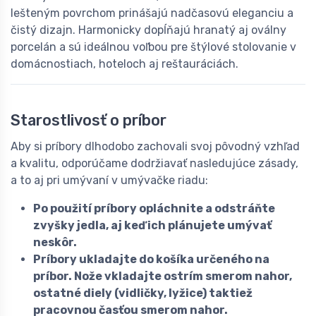
lešteným povrchom prinášajú nadčasovú eleganciu a
čistý dizajn. Harmonicky dopĺňajú hranatý aj oválny
porcelán a sú ideálnou voľbou pre štýlové stolovanie v
domácnostiach, hoteloch aj reštauráciách.
Starostlivosť o príbor
Aby si príbory dlhodobo zachovali svoj pôvodný vzhľad
a kvalitu, odporúčame dodržiavať nasledujúce zásady,
a to aj pri umývaní v umývačke riadu:
Po použití príbory opláchnite a odstráňte
zvyšky jedla, aj keď ich plánujete umývať
neskôr.
Príbory ukladajte do košíka určeného na
príbor. Nože vkladajte ostrím smerom nahor,
ostatné diely (vidličky, lyžice) taktiež
pracovnou časťou smerom nahor.