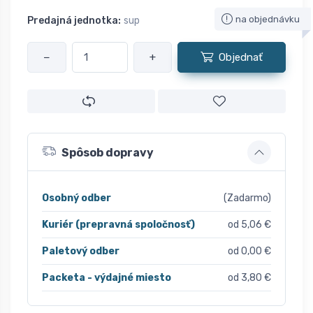
na objednávku
Predajná jednotka:
sup
−
+
Objednať
Spôsob dopravy
Osobný odber
(Zadarmo)
Kuriér (prepravná spoločnosť)
od 5,06 €
Paletový odber
od 0,00 €
Packeta - výdajné miesto
od 3,80 €