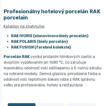
Profesionálny hotelový porcelán
R
AK
porcelain
Katalógy na stiahnutie:
RAK IVORIS (slonovinovo biely procelán)
RAK POLARIS (biely porcelán)
RAK FUSION (farebné kolekcie)
Porcelán RAK
vyniká pridaním hliníkových častíc a
dvojitým vypaľovaním pri 1680 °C, čo zaručuje
maximálnu odolnosť voči odštiepeniu a 5-ročnú záruku
na vybrané modely. Jemná glazúra, prirodzená farba a
odolnosť voči teplotným šokom robia z RAK správnu
voľbu pre profesionálov, hotely a reštaurácie.