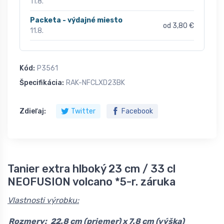
11.8.
Packeta - výdajné miesto
od 3,80 €
11.8.
Kód:
P3561
Špecifikácia:
RAK-NFCLXD23BK
Zdieľaj:
Twitter
Facebook
Tanier extra hlboký 23 cm / 33 cl
NEOFUSION volcano *5-r. záruka
Vlastnosti výrobku:
Rozmery:
22.8 cm (priemer) x 7.8 cm (výška)