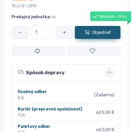
16,
€ s DPH
30
Skladom: > 5 ks
Predajná jednotka:
ks
−
+
Objednať
Spôsob dopravy
Osobný odber
(Zadarmo)
8.8.
Kuriér (prepravná spoločnosť)
od 5,06 €
11.8.
Paletový odber
od 0,00 €