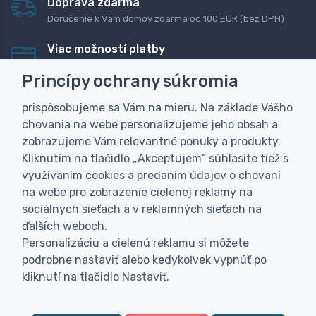
Doprava zdarma
Doručenie k Vám domov zdarma od 100 EUR (bez DPH)
Viac možností platby
Rýchla online platba, bankovým prevodom alebo na
Princípy ochrany súkromia
dobierku
prispôsobujeme sa Vám na mieru. Na základe Vášho
Personalizácia
chovania na webe personalizujeme jeho obsah a
Vyrobíme Vám vlastný originálny darček
zobrazujeme Vám relevantné ponuky a produkty.
Skúsenosť
Kliknutím na tlačidlo „Akceptujem“ súhlasíte tiež s
Široký sortiment, z ktorého Vám pomôžeme vybrať
využívaním cookies a predaním údajov o chovaní
na webe pro zobrazenie cielenej reklamy na
sociálnych sieťach a v reklamných sieťach na
ďalších weboch.
Personalizáciu a cielenú reklamu si môžete
podrobne nastaviť alebo kedykoľvek vypnúť po
kliknutí na tlačidlo Nastaviť.