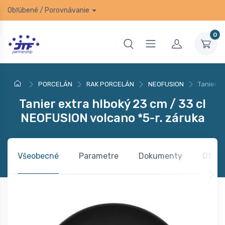
Obľúbené
/
Porovnávanie
0
PORCELÁN
RAK PORCELÁN
NEOFUSION
Tanier e
Tanier extra hlboký 23 cm / 33 cl
NEOFUSION volcano *5-r. záruka
Všeobecné
Parametre
Dokumenty
Otázk