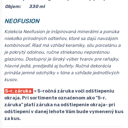
Objem:
330 ml
NEOFUSION
Kolekcia Neofusion je inšpirovaná minerálmi a ponúka
niekoľko prírodných odtieňov, ktoré sa dajú navzájom
kombinovať. Riad má vzhľad keramiky, silu porcelánu a
je pokrytý odolnou, ručne striekanou neporéznou
glazúrou. Dostupný je široký výber tvarov pre raňajky,
hlavné jedlá, predjedlá aj bufety. Ručná dekorácia
prináša jemné odchýlky v tóne a vzhľade jednotlivých
kusov.
5-r. záruka
= 5-ročná záruka voči odštiepeniu
okraja. Pri sortimente označenom ako "5-r.
záruka" platí záruka na odštiepenie okraja- pri
odštiepení v danej lehote Vám bude vymenený kus
za kus.