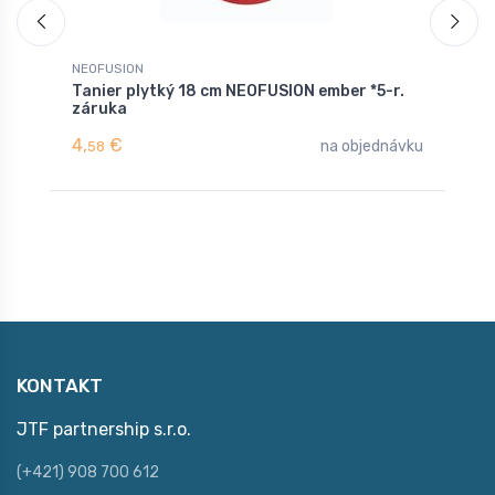
NEOFUSION
N
Tanier plytký 18 cm NEOFUSION ember *5-r.
T
záruka
z
4,
€
4
na objednávku
58
KONTAKT
JTF partnership s.r.o.
(+421) 908 700 612