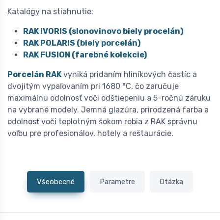
Katalógy na stiahnutie:
RAK IVORIS (slonovinovo biely procelán)
RAK POLARIS (biely porcelán)
RAK FUSION (farebné kolekcie)
Porcelán RAK
vyniká pridaním hliníkových častíc a
dvojitým vypaľovaním pri 1680 °C, čo zaručuje
maximálnu odolnosť voči odštiepeniu a 5-ročnú záruku
na vybrané modely. Jemná glazúra, prirodzená farba a
odolnosť voči teplotným šokom robia z RAK správnu
voľbu pre profesionálov, hotely a reštaurácie.
Všeobecné
Parametre
Otázka