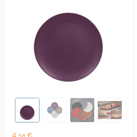
4,
€
58