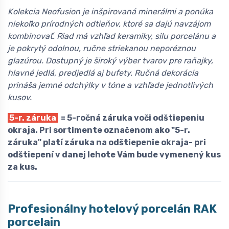
Kolekcia Neofusion je inšpirovaná minerálmi a ponúka
niekoľko prírodných odtieňov, ktoré sa dajú navzájom
kombinovať. Riad má vzhľad keramiky, silu porcelánu a
je pokrytý odolnou, ručne striekanou neporéznou
glazúrou. Dostupný je široký výber tvarov pre raňajky,
hlavné jedlá, predjedlá aj bufety. Ručná dekorácia
prináša jemné odchýlky v tóne a vzhľade jednotlivých
kusov.
5-r. záruka
= 5-ročná záruka voči odštiepeniu
okraja. Pri sortimente označenom ako "5-r.
záruka" platí záruka na odštiepenie okraja- pri
odštiepení v danej lehote Vám bude vymenený kus
za kus.
Profesionálny hotelový porcelán
R
AK
porcelain