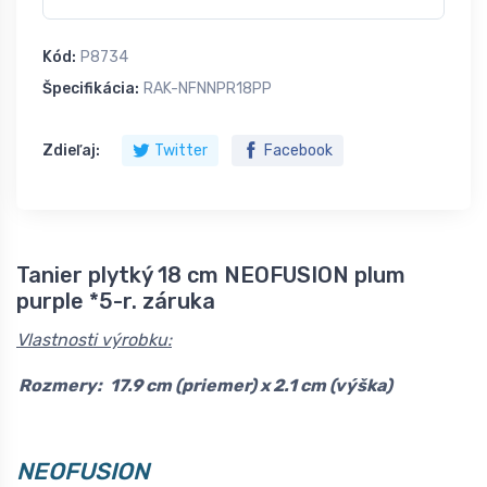
Kód:
P8734
Špecifikácia:
RAK-NFNNPR18PP
Zdieľaj:
Twitter
Facebook
Tanier plytký 18 cm NEOFUSION plum
purple *5-r. záruka
Vlastnosti výrobku:
Rozmery:
17.9 cm (priemer) x 2.1 cm (výška)
NEOFUSION