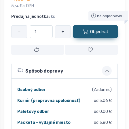
5,
€ s DPH
64
na objednávku
Predajná jednotka:
ks
−
+
Objednať
Spôsob dopravy
Osobný odber
(Zadarmo)
Kuriér (prepravná spoločnosť)
od 5,06 €
Paletový odber
od 0,00 €
Packeta - výdajné miesto
od 3,80 €