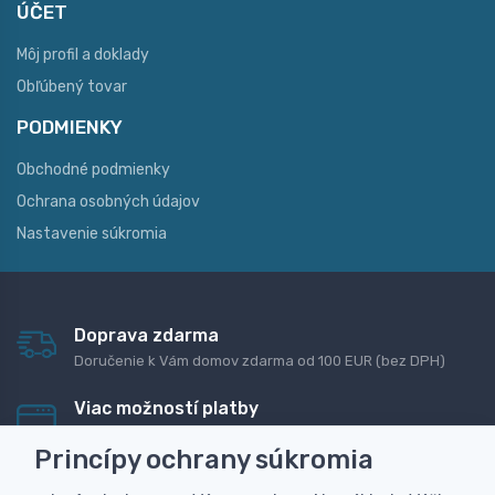
ÚČET
Môj profil a doklady
Obľúbený tovar
PODMIENKY
Obchodné podmienky
Ochrana osobných údajov
Nastavenie súkromia
Doprava zdarma
Doručenie k Vám domov zdarma od 100 EUR (bez DPH)
Viac možností platby
Rýchla online platba, bankovým prevodom alebo na
Princípy ochrany súkromia
dobierku