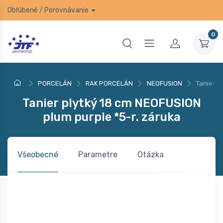
Obľúbené
/
Porovnávanie
0
PORCELÁN
RAK PORCELÁN
NEOFUSION
Tanier p
Tanier plytký 18 cm NEOFUSION
plum purple *5-r. záruka
Všeobecné
Parametre
Otázka