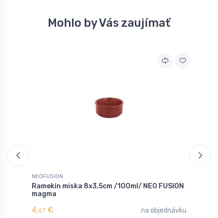
Mohlo by Vás zaujímať
NEOFUSION
N
Ramekin miska 8x3,5cm /100ml/ NEO FUSION
O
magma
v
4,
€
1
na objednávku
67