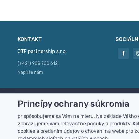
KONTAKT
SOCIÁLN
JTF partnership s.r.o.
(+421) 908 700 612
Napíšte nám
Princípy ochrany súkromia
Doprava zdarma
Vi
Doručenie k Vám domov zdarma od
Rýc
prispôsobujeme sa Vám na mieru. Na základe Vášho
100 EUR (bez DPH)
pre
zobrazujeme Vám relevantné ponuky a produkty. Klik
cookies a predaním údajov o chovaní na webe pro zo
reklamných sieťach na ďalších weboch.