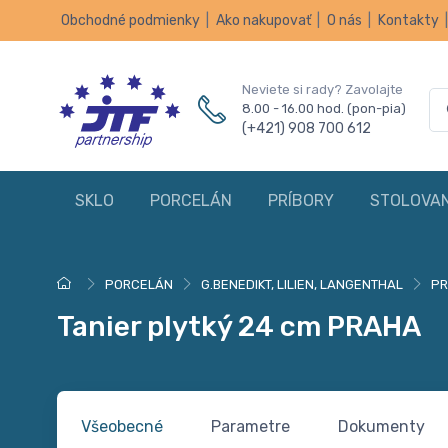
Obchodné podmienky
|
Ako nakupovať
|
O nás
|
Kontakty
Neviete si rady? Zavolajte
8.00 - 16.00 hod. (pon-pia)
(+421) 908 700 612
SKLO
PORCELÁN
PRÍBORY
STOLOVAN
PORCELÁN
G.BENEDIKT, LILIEN, LANGENTHAL
P
Tanier plytký 24 cm PRAHA
Všeobecné
Parametre
Dokumenty