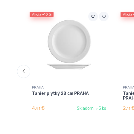
Akcia -10 %
Akcia 
PRAHA
PRAH
Tanier plytký 28 cm PRAHA
Tanie
PRA
4,
€
2,
Skladom: > 5 ks
91
11