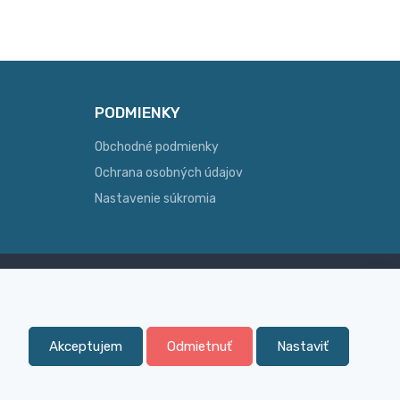
PODMIENKY
Obchodné podmienky
Ochrana osobných údajov
Nastavenie súkromia
Skúsenosť
ginálny
Široký sortiment, z ktorého Vám
pomôžeme vybrať
Akceptujem
Odmietnuť
Nastaviť