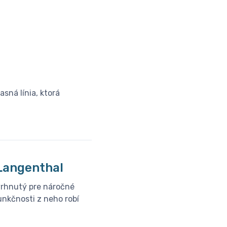
sná línia, ktorá
│Langenthal
vrhnutý pre náročné
unkčnosti z neho robí