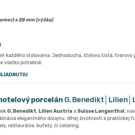
emer) x 28 mm (výška)
a
 každého stolovania. Jednoduchá, štýlovo čistá, tvarovo ja
te všetko potrebné.
HLIADNUTIU
hotelový porcelán
G. Benedikt│Lilien
iek
G. Benedikt
,
Lilien Austria
a
Suisse Langenthal
, na
inácia elegantného dizajnu, dlhej životnosti a praktickej f
ly, reštaurácie, bufety, či catering.