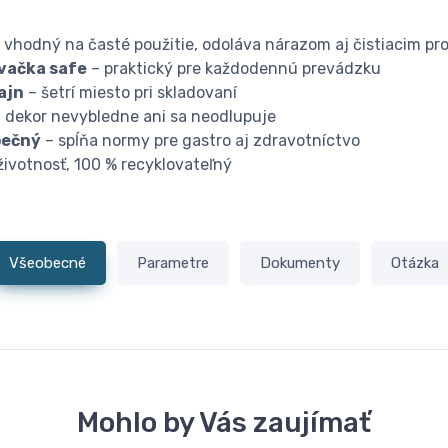
 vhodný na časté použitie, odoláva nárazom aj čistiacim pr
vačka safe
– praktický pre každodennú prevádzku
ajn
– šetrí miesto pri skladovaní
 dekor nevybledne ani sa neodlupuje
pečný
– spĺňa normy pre gastro aj zdravotníctvo
životnosť, 100 % recyklovateľný
Všeobecné
Parametre
Dokumenty
Otázka
Mohlo by Vás zaujímať