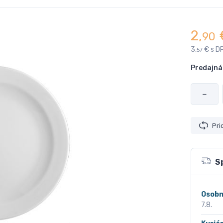
2,
90
3,
€ s D
57
Predajná
−
Pri
S
Osobn
7.8.