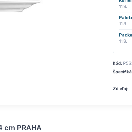
Kurié
11.8.
Palet
11.8.
Packe
11.8.
Kód:
P53
Špecifiká
Zdieľaj:
24 cm PRAHA