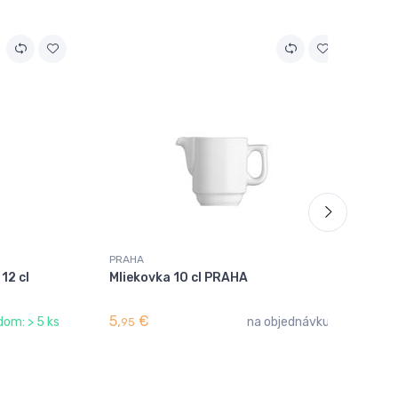
Akc
PRAHA
PR
12 cl
Mliekovka 10 cl PRAHA
Šál
PR
5,
€
1,
dom: > 5 ks
na objednávku
95
9