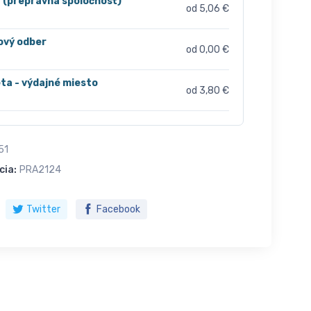
r (prepravná spoločnosť)
od 5,06 €
ový odber
od 0,00 €
ta - výdajné miesto
od 3,80 €
51
cia:
PRA2124
Twitter
Facebook