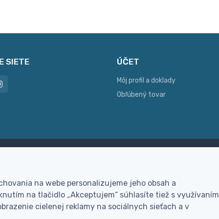
E SIETE
ÚČET
Môj profil a doklady
Obľúbený tovar
ac možností platby
Personalizácia
hla online platba, bankovým
Vyrobíme Vám vlastný ori
 chovania na webe personalizujeme jeho obsah a
vodom alebo na dobierku
darček
nutím na tlačidlo „Akceptujem“ súhlasíte tiež s využívaním
brazenie cielenej reklamy na sociálnych sieťach a v