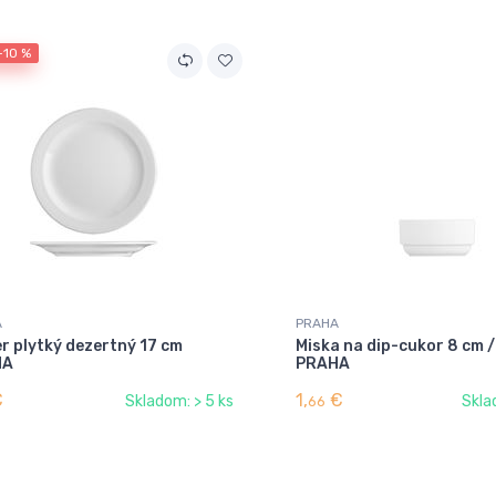
-10 %
A
PRAHA
r plytký dezertný 17 cm
Miska na dip-cukor 8 cm / 
HA
PRAHA
€
1,
€
Skladom: > 5 ks
Skla
66