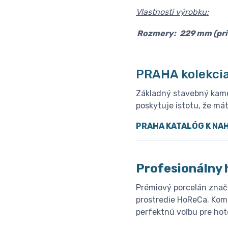
Vlastnosti výrobku:
Rozmery:
229 mm (pri
PRAHA kolekci
Základný stavebný kameň
poskytuje istotu, že má
PRAHA KATALÓG K NA
Profesionálny 
Prémiový porcelán znač
prostredie HoReCa. Komb
perfektnú voľbu pre hote