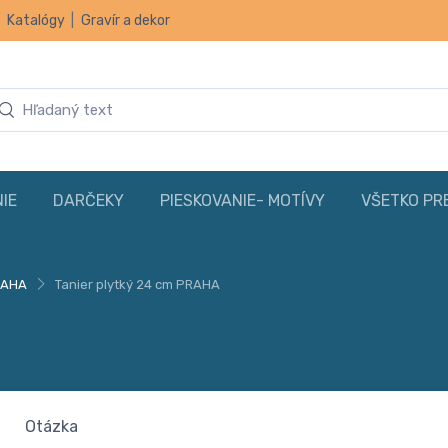
|
Katalógy
|
Gravír a dekor
IE
DARČEKY
PIESKOVANIE- MOTÍVY
VŠETKO PR
RAHA
Tanier plytký 24 cm PRAHA
Otázka