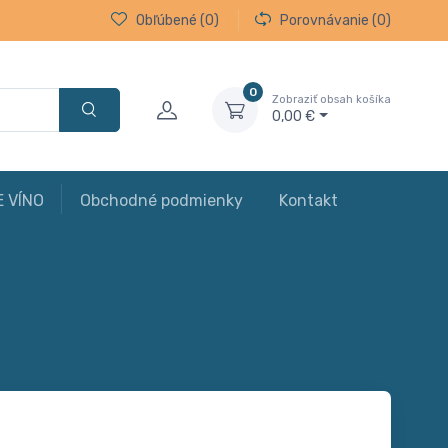
Obľúbené
(0)
Porovnávanie
(0)
0
Zobraziť obsah košíka
0,00 €
E VÍNO
Obchodné podmienky
Kontakt