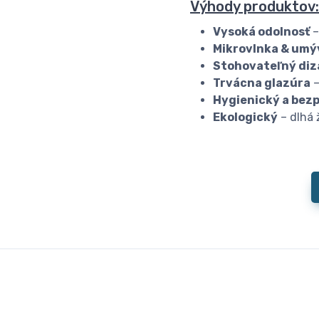
Výhody produktov:
Vysoká odolnosť
–
Mikrovlnka & umý
Stohovateľný diz
Trvácna glazúra
–
Hygienický a bez
Ekologický
– dlhá 