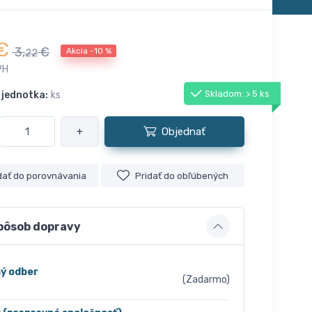
€
3,
€
Akcia -10 %
22
PH
Skladom: > 5 ks
 jednotka:
ks
+
Objednať
dať do porovnávania
Pridať do obľúbených
pôsob dopravy
ý odber
(Zadarmo)