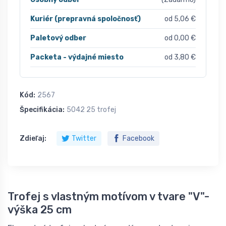
Kuriér (prepravná spoločnosť)
od 5,06 €
Paletový odber
od 0,00 €
Packeta - výdajné miesto
od 3,80 €
Kód:
2567
Špecifikácia:
5042 25 trofej
Zdieľaj:
Twitter
Facebook
Trofej s vlastným motívom v tvare "V"-
výška 25 cm