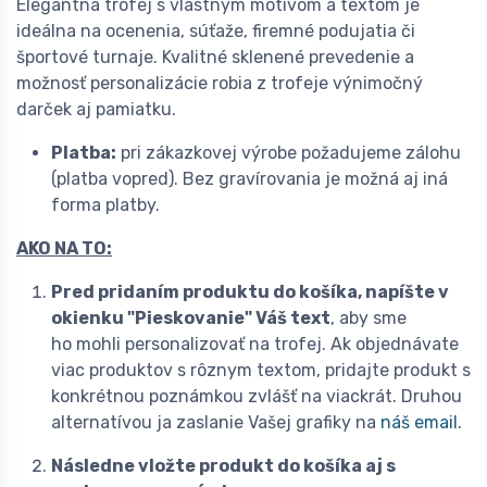
Elegantná trofej s vlastným motívom a textom je
ideálna na ocenenia, súťaže, firemné podujatia či
športové turnaje. Kvalitné sklenené prevedenie a
možnosť personalizácie robia z trofeje výnimočný
darček aj pamiatku.
Platba:
pri zákazkovej výrobe požadujeme zálohu
(platba vopred). Bez gravírovania je možná aj iná
forma platby.
AKO NA TO:
Pred pridaním produktu do košíka, napíšte v
okienku "Pieskovanie"
Váš text
, aby sme
ho mohli personalizovať na trofej. Ak objednávate
viac produktov s rôznym textom, pridajte produkt s
konkrétnou poznámkou zvlášť na viackrát. Druhou
alternatívou ja zaslanie Vašej grafiky na
náš email
.
Následne vložte produkt do košíka aj s