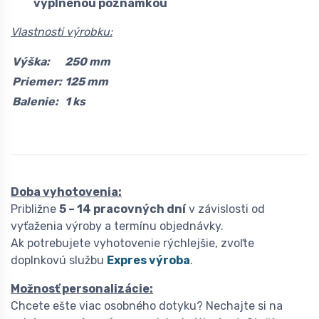
vyplnenou poznámkou
Vlastnosti výrobku:
Výška:
250 mm
Priemer:
125 mm
Balenie:
1 ks
Doba vyhotovenia:
Približne
5 – 14 pracovných dní
v závislosti od
vyťaženia výroby a termínu objednávky.
Ak potrebujete vyhotovenie rýchlejšie, zvoľte
doplnkovú službu
Expres výroba
.
Možnosť personalizácie:
Chcete ešte viac osobného dotyku? Nechajte si na