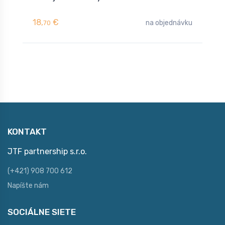
18,
€
1
na objednávku
70
KONTAKT
JTF partnership s.r.o.
(+421) 908 700 612
Napíšte nám
SOCIÁLNE SIETE