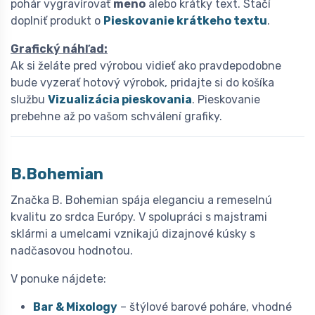
pohár vygravírovať
meno
alebo krátky text. Stačí
doplniť produkt o
Pieskovanie krátkeho textu
.
Grafický náhľad:
Ak si želáte pred výrobou vidieť ako pravdepodobne
bude vyzerať hotový výrobok, pridajte si do košíka
službu
Vizualizácia pieskovania
. Pieskovanie
prebehne až po vašom schválení grafiky.
B.Bohemian
Značka B. Bohemian spája eleganciu a remeselnú
kvalitu zo srdca Európy. V spolupráci s majstrami
sklármi a umelcami vznikajú dizajnové kúsky s
nadčasovou hodnotou.
V ponuke nájdete:
Bar & Mixology
– štýlové barové poháre, vhodné