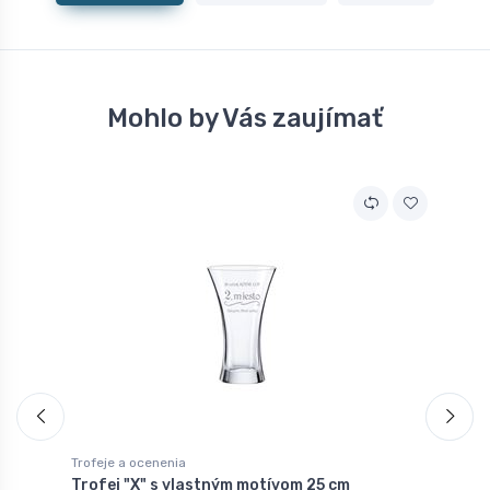
Mohlo by Vás zaujímať
Trofeje a ocenenia
T
Trofej "X" s vlastným motívom 25 cm
T