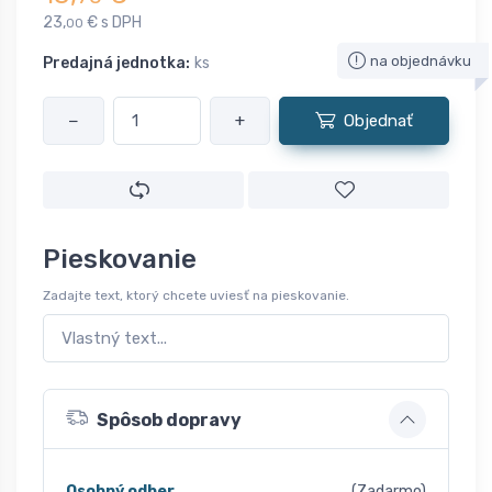
23,
€ s DPH
00
na objednávku
Predajná jednotka:
ks
−
+
Objednať
Pieskovanie
Zadajte text, ktorý chcete uviesť na pieskovanie.
Spôsob dopravy
Osobný odber
(Zadarmo)