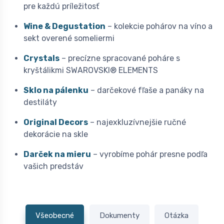
pre každú príležitosť
Wine & Degustation
– kolekcie pohárov na víno a
sekt overené someliermi
Crystals
– precízne spracované poháre s
kryštálikmi SWAROVSKI® ELEMENTS
Sklo na pálenku
– darčekové fľaše a panáky na
destiláty
Original Decors
– najexkluzívnejšie ručné
dekorácie na skle
Darček na mieru
– vyrobíme pohár presne podľa
vašich predstáv
Všeobecné
Dokumenty
Otázka