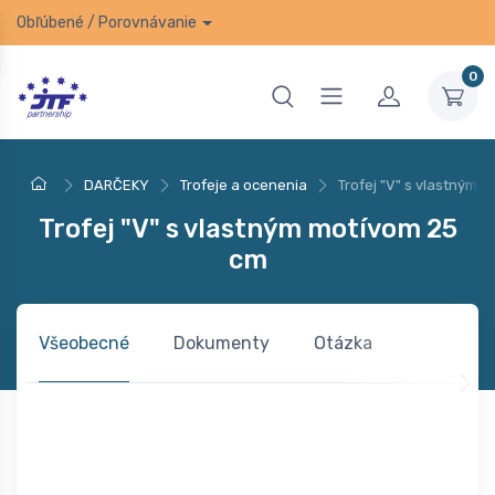
Obľúbené
/
Porovnávanie
0
DARČEKY
Trofeje a ocenenia
Trofej "V" s vlastným 
Trofej "V" s vlastným motívom 25
cm
Všeobecné
Dokumenty
Otázka