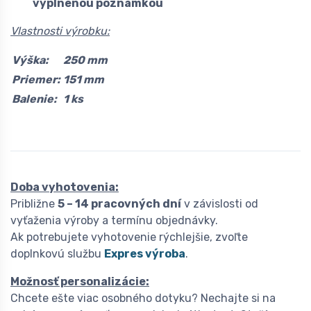
vyplnenou poznámkou
Vlastnosti výrobku:
Výška:
250 mm
Priemer:
151 mm
Balenie:
1 ks
Doba vyhotovenia:
Približne
5 – 14 pracovných dní
v závislosti od
vyťaženia výroby a termínu objednávky.
Ak potrebujete vyhotovenie rýchlejšie, zvoľte
doplnkovú službu
Expres výroba
.
Možnosť personalizácie:
Chcete ešte viac osobného dotyku? Nechajte si na