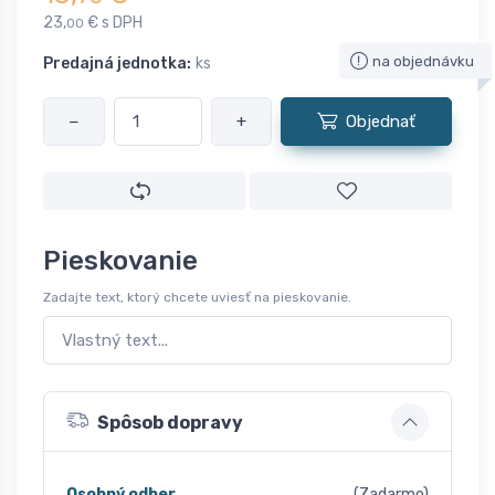
23,
€ s DPH
00
na objednávku
Predajná jednotka:
ks
−
+
Objednať
Pieskovanie
Zadajte text, ktorý chcete uviesť na pieskovanie.
Spôsob dopravy
Osobný odber
(Zadarmo)