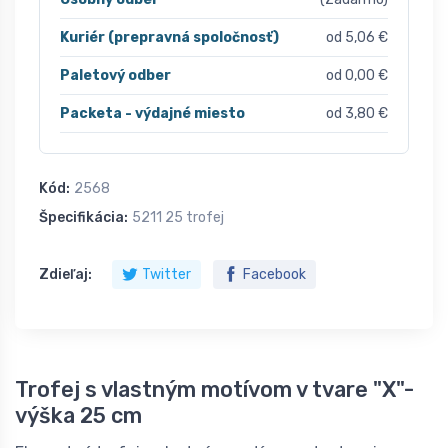
Kuriér (prepravná spoločnosť)
od 5,06 €
Paletový odber
od 0,00 €
Packeta - výdajné miesto
od 3,80 €
Kód:
2568
Špecifikácia:
5211 25 trofej
Zdieľaj:
Twitter
Facebook
Trofej s vlastným motívom v tvare "X"-
výška 25 cm