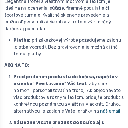
Elegantná trofej s vlastným motívom a textom je
ideálna na ocenenia, súťaže, firemné podujatia či
športové turnaje. Kvalitné sklenené prevedenie a
možnosť personalizácie robia z trofeje výnimočný
darček aj pamiatku.
Platba:
pri zákazkovej výrobe požadujeme zálohu
(platba vopred). Bez gravírovania je možná aj iná
forma platby.
AKO NA TO:
Pred pridaním produktu do košíka, napíšte v
okienku "Pieskovanie"
Váš text
, aby sme
ho mohli personalizovať na trofej. Ak objednávate
viac produktov s rôznym textom, pridajte produkt s
konkrétnou poznámkou zvlášť na viackrát. Druhou
alternatívou ja zaslanie Vašej grafiky na
náš email
.
Následne vložte produkt do košíka aj s