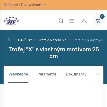
Obľúbené
/
Porovnávanie
0
DARČEKY
Trofeje a ocenenia
Trofej "X" s vlastným 
Trofej "X" s vlastným motívom 25
cm
Všeobecné
Parametre
Dokumenty
Otázk