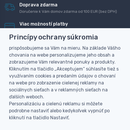
Doprava zdarma
Doručenie k Vám domov zdarma od 100 EUR (bez DPH)
Viac možností platby
Rýchla online platba, bankovým prevodom alebo na
Princípy ochrany súkromia
dobierku
prispôsobujeme sa Vám na mieru. Na základe Vášho
Personalizácia
chovania na webe personalizujeme jeho obsah a
Vyrobíme Vám vlastný originálny darček
zobrazujeme Vám relevantné ponuky a produkty.
Skúsenosť
Kliknutím na tlačidlo „Akceptujem“ súhlasíte tiež s
Široký sortiment, z ktorého Vám pomôžeme vybrať
využívaním cookies a predaním údajov o chovaní
na webe pro zobrazenie cielenej reklamy na
sociálnych sieťach a v reklamných sieťach na
ďalších weboch.
Personalizáciu a cielenú reklamu si môžete
podrobne nastaviť alebo kedykoľvek vypnúť po
kliknutí na tlačidlo Nastaviť.