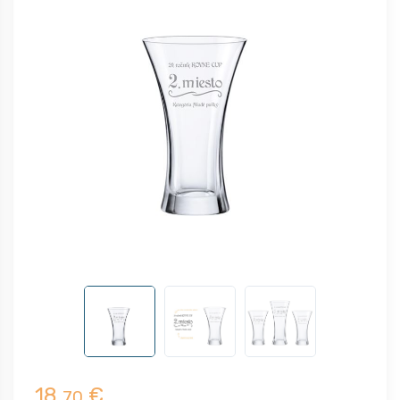
18,
€
70