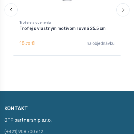
Trofeje a ocenenia
T
Trofej s vlastným motívom rovná 25,5 cm
T
18,
€
1
na objednávku
70
KONTAKT
JTF partnership s.r.o.
(+421) 908 700 612