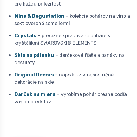
pre každú príležitosť
Wine & Degustation
– kolekcie pohárov na víno a
sekt overené someliermi
Crystals
– precízne spracované poháre s
kryštálikmi SWAROVSKI® ELEMENTS
Sklo na pálenku
– darčekové fľaše a panáky na
destiláty
Original Decors
– najexkluzívnejšie ručné
dekorácie na skle
Darček na mieru
– vyrobíme pohár presne podľa
vašich predstáv