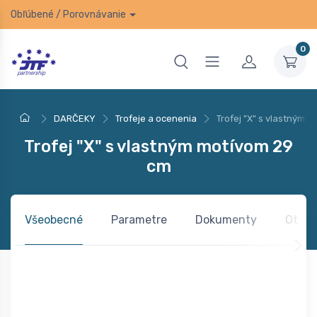
Obľúbené
/
Porovnávanie
0
DARČEKY
Trofeje a ocenenia
Trofej "X" s vlastným 
Trofej "X" s vlastným motívom 29
cm
Všeobecné
Parametre
Dokumenty
Otázk