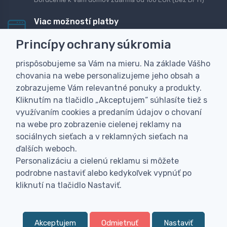
Viac možností platby
Rýchla online platba, bankovým prevodom alebo na
Princípy ochrany súkromia
dobierku
prispôsobujeme sa Vám na mieru. Na základe Vášho
Personalizácia
chovania na webe personalizujeme jeho obsah a
Vyrobíme Vám vlastný originálny darček
zobrazujeme Vám relevantné ponuky a produkty.
Skúsenosť
Kliknutím na tlačidlo „Akceptujem“ súhlasíte tiež s
Široký sortiment, z ktorého Vám pomôžeme vybrať
využívaním cookies a predaním údajov o chovaní
na webe pro zobrazenie cielenej reklamy na
sociálnych sieťach a v reklamných sieťach na
ďalších weboch.
Personalizáciu a cielenú reklamu si môžete
podrobne nastaviť alebo kedykoľvek vypnúť po
kliknutí na tlačidlo Nastaviť.
Akceptujem
Odmietnuť
Nastaviť