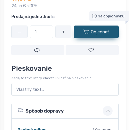
24,
€ s DPH
00
na objednávku
Predajná jednotka:
ks
−
+
Objednať
Pieskovanie
Zadajte text, ktorý chcete uviesť na pieskovanie.
Spôsob dopravy
Osobný odber
(Zadarmo)