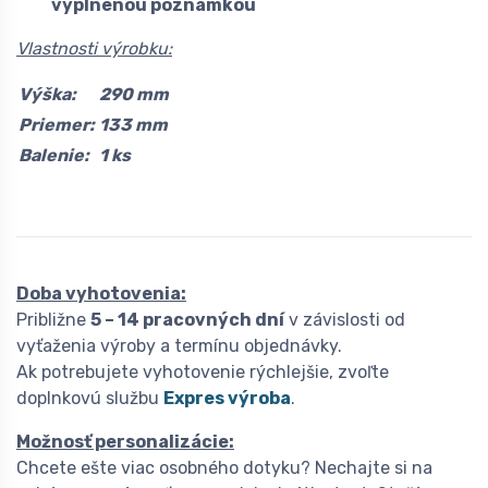
vyplnenou poznámkou
Vlastnosti výrobku:
Výška:
290 mm
Priemer:
133 mm
Balenie:
1 ks
Doba vyhotovenia:
Približne
5 – 14 pracovných dní
v závislosti od
vyťaženia výroby a termínu objednávky.
Ak potrebujete vyhotovenie rýchlejšie, zvoľte
doplnkovú službu
Expres výroba
.
Možnosť personalizácie:
Chcete ešte viac osobného dotyku? Nechajte si na