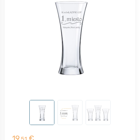
19,
€
51