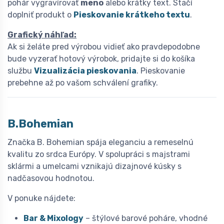
pohár vygravírovať
meno
alebo krátky text. Stačí
doplniť produkt o
Pieskovanie krátkeho textu
.
Grafický náhľad:
Ak si želáte pred výrobou vidieť ako pravdepodobne
bude vyzerať hotový výrobok, pridajte si do košíka
službu
Vizualizácia pieskovania
. Pieskovanie
prebehne až po vašom schválení grafiky.
B.Bohemian
Značka B. Bohemian spája eleganciu a remeselnú
kvalitu zo srdca Európy. V spolupráci s majstrami
sklármi a umelcami vznikajú dizajnové kúsky s
nadčasovou hodnotou.
V ponuke nájdete:
Bar & Mixology
– štýlové barové poháre, vhodné