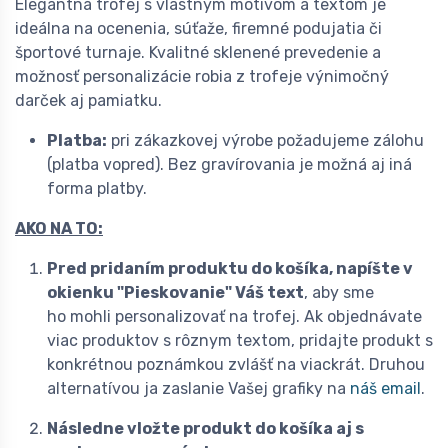
Elegantná trofej s vlastným motívom a textom je
ideálna na ocenenia, súťaže, firemné podujatia či
športové turnaje. Kvalitné sklenené prevedenie a
možnosť personalizácie robia z trofeje výnimočný
darček aj pamiatku.
Platba:
pri zákazkovej výrobe požadujeme zálohu
(platba vopred). Bez gravírovania je možná aj iná
forma platby.
AKO NA TO:
Pred pridaním produktu do košíka, napíšte v
okienku "Pieskovanie"
Váš text
, aby sme
ho mohli personalizovať na trofej. Ak objednávate
viac produktov s rôznym textom, pridajte produkt s
konkrétnou poznámkou zvlášť na viackrát. Druhou
alternatívou ja zaslanie Vašej grafiky na
náš email
.
Následne vložte produkt do košíka aj s