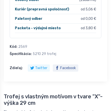
Kuriér (prepravná spoločnosť)
od 5,06 €
Paletový odber
od 0,00 €
Packeta - výdajné miesto
od 3,80 €
Kód:
2569
Špecifikácia:
5210 29 trofej
Zdieľaj:
Twitter
Facebook
Trofej s vlastným motívom v tvare "X"-
výška 29 cm