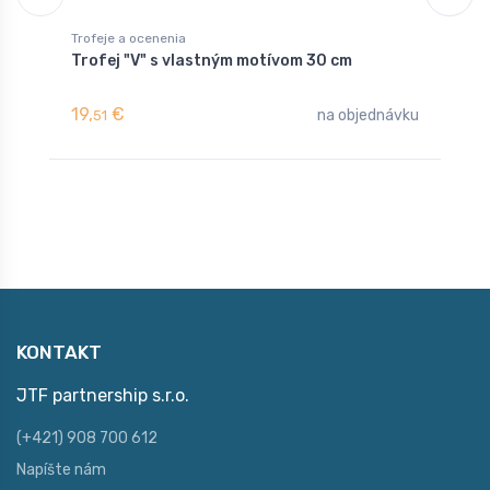
Trofeje a ocenenia
T
Trofej "V" s vlastným motívom 30 cm
T
19,
€
1
na objednávku
51
KONTAKT
JTF partnership s.r.o.
(+421) 908 700 612
Napíšte nám