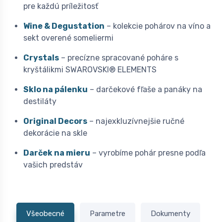
pre každú príležitosť
Wine & Degustation
– kolekcie pohárov na víno a
sekt overené someliermi
Crystals
– precízne spracované poháre s
kryštálikmi SWAROVSKI® ELEMENTS
Sklo na pálenku
– darčekové fľaše a panáky na
destiláty
Original Decors
– najexkluzívnejšie ručné
dekorácie na skle
Darček na mieru
– vyrobíme pohár presne podľa
vašich predstáv
Všeobecné
Parametre
Dokumenty