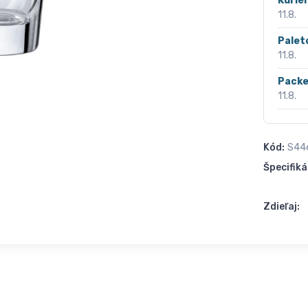
Kurié
11.8.
Palet
11.8.
Packe
11.8.
Kód:
S44
Špecifiká
Zdieľaj: