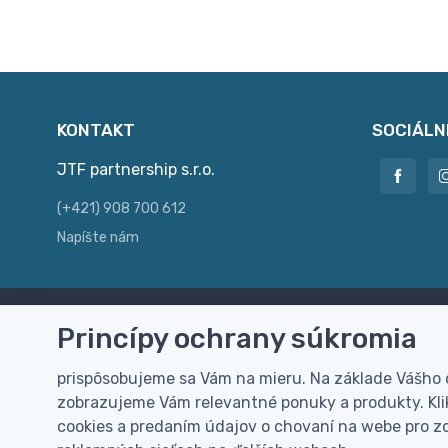
KONTAKT
SOCIÁLN
JTF partnership s.r.o.
(+421) 908 700 612
Napíšte nám
Princípy ochrany súkromia
Doprava zdarma
Vi
Doručenie k Vám domov zdarma od
Rýc
prispôsobujeme sa Vám na mieru. Na základe Vášho
100 EUR (bez DPH)
pre
zobrazujeme Vám relevantné ponuky a produkty. Klik
cookies a predaním údajov o chovaní na webe pro zo