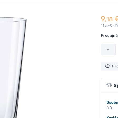
9,
18
11,
€ s 
29
Predajná
−
Pri
S
Osobn
8.8.