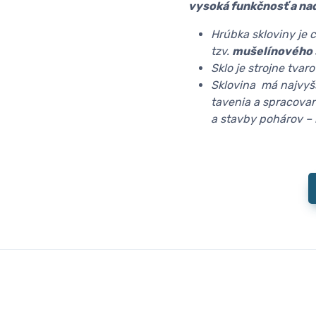
vysoká funkčnosť a na
Hrúbka skloviny je 
tzv.
mušelínového 
Sklo je strojne tva
Sklovina má najvyš
tavenia a spracovan
a stavby pohárov –