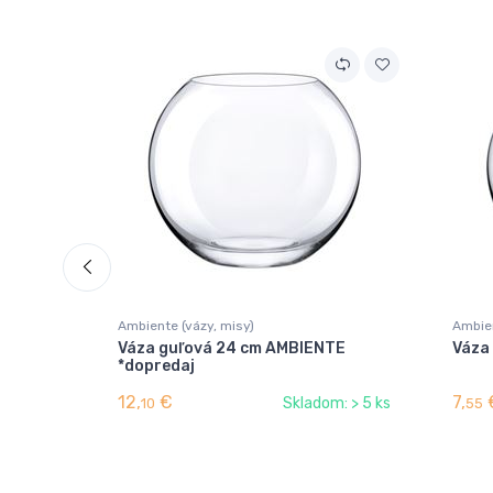
Ambiente (vázy, misy)
Ambien
Váza guľová 24 cm AMBIENTE
Váza
*dopredaj
12,
€
7,
Skladom: > 5 ks
10
55