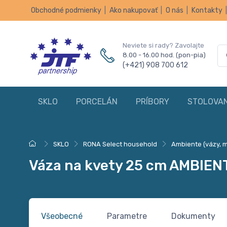
Obchodné podmienky
|
Ako nakupovať
|
O nás
|
Kontakty
Neviete si rady? Zavolajte
8.00 - 16.00 hod. (pon-pia)
(+421) 908 700 612
SKLO
PORCELÁN
PRÍBORY
STOLOVAN
SKLO
RONA Select household
Ambiente (vázy, m
Váza na kvety 25 cm AMBIEN
Všeobecné
Parametre
Dokumenty