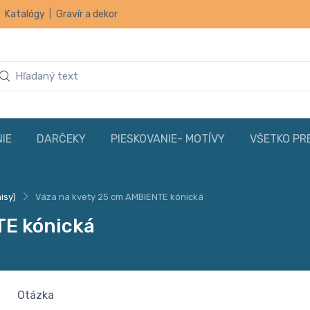
|
Katalógy
|
Gravír a dekor
IE
DARČEKY
PIESKOVANIE- MOTÍVY
VŠETKO PR
isy)
Váza na kvety 25 cm AMBIENTE kónická
TE kónická
Otázka