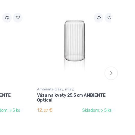
Ambiente (vázy, misy)
Amb
IENTE
Váza na kvety 25,5 cm AMBIENTE
Vá
Optical
12,
€
8,
dom: > 5 ks
Skladom: > 5 ks
27