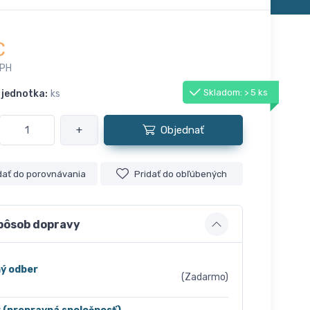
€
DPH
Skladom: > 5 ks
 jednotka:
ks
+
Objednať
dať do porovnávania
Pridať do obľúbených
pôsob dopravy
ý odber
(Zadarmo)