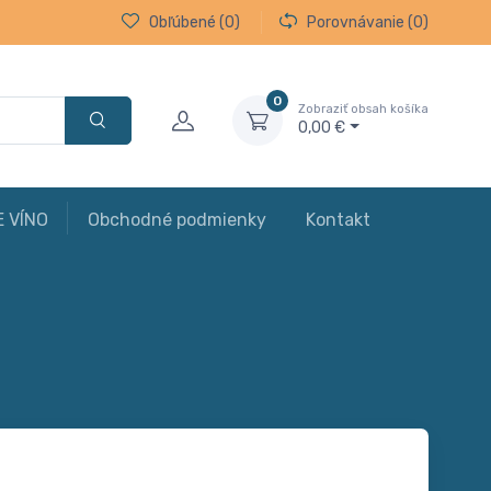
Obľúbené
(0)
Porovnávanie
(0)
0
Zobraziť obsah košíka
0,00 €
E VÍNO
Obchodné podmienky
Kontakt