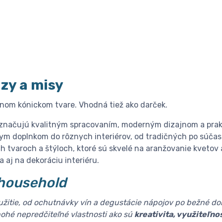
zy a misy
nom kónickom tvare. Vhodná tiež ako darček.
značujú kvalitným spracovaním, moderným dizajnom a prak
nym doplnkom do rôznych interiérov, od tradičných po súča
ch tvaroch a štýloch, ktoré sú skvelé na aranžovanie kvetov 
a aj na dekoráciu interiéru.
household
oužitie, od ochutnávky vín a degustácie nápojov po bežné d
hé nepredčiteľné vlastnosti ako sú
kreativita, využiteľno