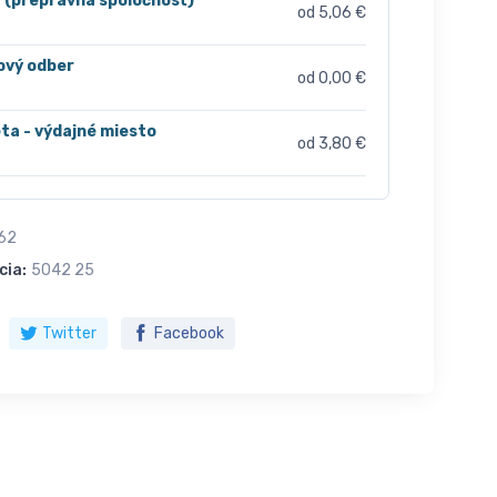
r (prepravná spoločnosť)
od 5,06 €
ový odber
od 0,00 €
ta - výdajné miesto
od 3,80 €
62
cia:
5042 25
Twitter
Facebook