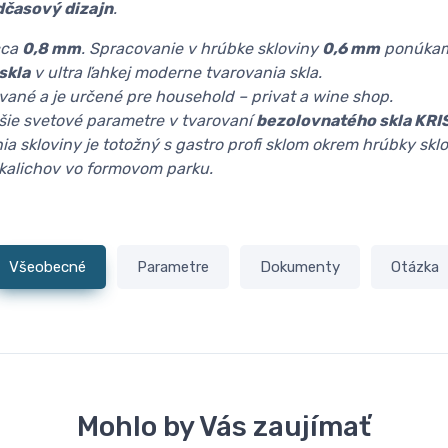
dčasový dizajn
.
cca
0,8 mm
. Spracovanie v hrúbke skloviny
0,6 mm
ponúkam
skla
v ultra ľahkej moderne tvarovania skla.
rované a je určené pre household – privat a wine shop.
šie svetové parametre v tvarovaní
bezolovnatého skla KRI
ia skloviny je totožný s gastro profi sklom okrem hrúbky skl
 kalichov vo formovom parku.
Všeobecné
Parametre
Dokumenty
Otázka
Mohlo by Vás zaujímať