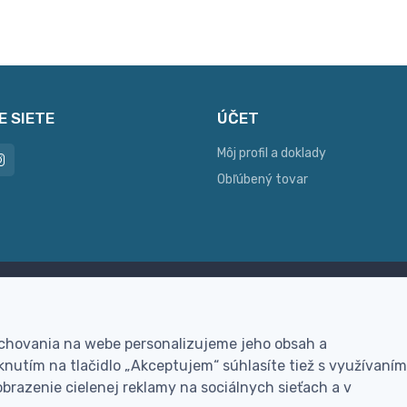
E SIETE
ÚČET
Môj profil a doklady
Obľúbený tovar
ac možností platby
Personalizácia
hla online platba, bankovým
Vyrobíme Vám vlastný ori
 chovania na webe personalizujeme jeho obsah a
vodom alebo na dobierku
darček
nutím na tlačidlo „Akceptujem“ súhlasíte tiež s využívaním
brazenie cielenej reklamy na sociálnych sieťach a v