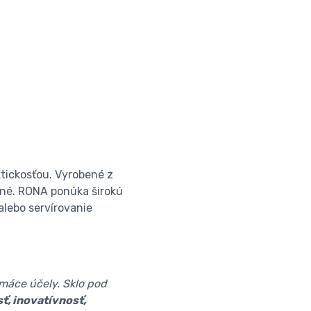
tickosťou. Vyrobené z
sné. RONA ponúka širokú
alebo servírovanie
omáce účely. Sklo pod
sť, inovatívnosť,