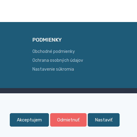
PODMIENKY
Obchodné podmienky
Ochrana osobných údajov
Nastavenie súkromia
Skúsenosť
ginálny
Široký sortiment, z ktorého Vám
pomôžeme vybrať
Akceptujem
Odmietnuť
Nastaviť