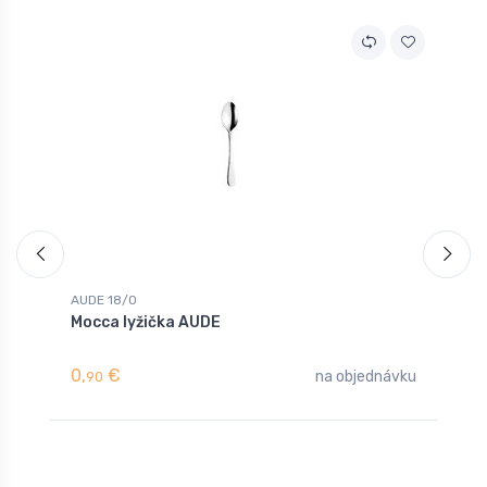
AUDE 18/0
A
Mocca lyžička AUDE
L
0,
€
1
na objednávku
90