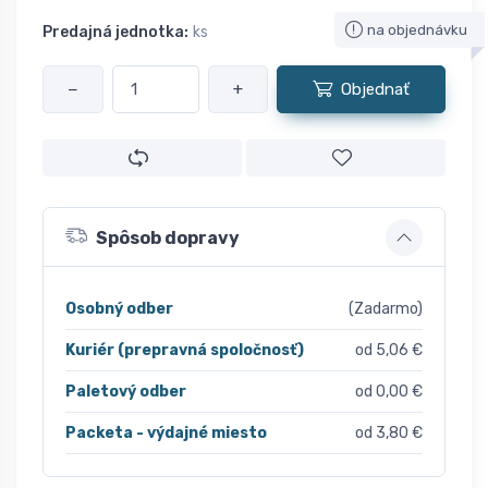
na objednávku
Predajná jednotka:
ks
−
+
Objednať
Spôsob dopravy
Osobný odber
(Zadarmo)
Kuriér (prepravná spoločnosť)
od 5,06 €
Paletový odber
od 0,00 €
Packeta - výdajné miesto
od 3,80 €