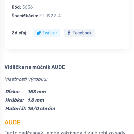
Kód:
5636
Špecifikácia:
ET-1922-4
Zdieľaj:
Twitter
Facebook
Vidlička na múčnik AUDE
Vlastnosti výrobku:
Dĺžka:
153 mm
Hrúbka:
1,8 mm
Materiál:
18/0 chróm
A
UDE
Tento nadčasový, jemne zakrivený dizajn robí zo sady