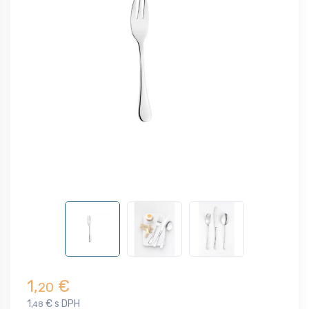
1,
€
20
1,
€ s DPH
48