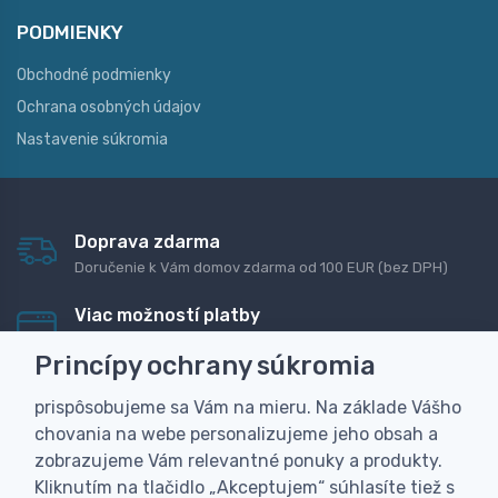
PODMIENKY
Obchodné podmienky
Ochrana osobných údajov
Nastavenie súkromia
Doprava zdarma
Doručenie k Vám domov zdarma od 100 EUR (bez DPH)
Viac možností platby
Rýchla online platba, bankovým prevodom alebo na
Princípy ochrany súkromia
dobierku
prispôsobujeme sa Vám na mieru. Na základe Vášho
Personalizácia
chovania na webe personalizujeme jeho obsah a
Vyrobíme Vám vlastný originálny darček
zobrazujeme Vám relevantné ponuky a produkty.
Skúsenosť
Kliknutím na tlačidlo „Akceptujem“ súhlasíte tiež s