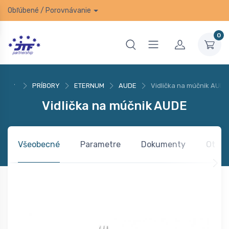
Obľúbené
/
Porovnávanie
0
PRÍBORY
ETERNUM
AUDE
Vidlička na múčnik AUDE
Vidlička na múčnik AUDE
Všeobecné
Parametre
Dokumenty
Otázk