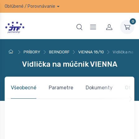
Obľúbené
/
Porovnávanie
0
PRÍBORY
BERNDORF
VIENNA 18/10
Vidlička na 
Vidlička na múčnik VIENNA
Všeobecné
Parametre
Dokumenty
Otázk