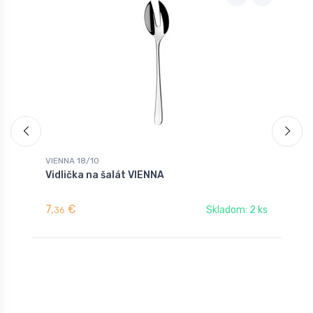
VIENNA 18/10
V
Vidlička na šalát VIENNA
P
7,
€
8
Skladom: 2 ks
36