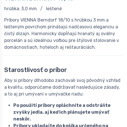
hrúbka: 3,0 mm / leštené
Príbory VIENNA Berndorf 18/10 s hrúbkou 3 mm a
lešteným povrchom prinášajú nadčasovú eleganciu a
čistý dizajn. Harmonicky dopĺňajú hranatý aj oválny
porcelán a sú ideálnou voľbou pre štýlové stolovanie v
domácnostiach, hoteloch aj reštauráciách.
Starostlivosť o príbor
Aby si príbory dlhodobo zachovali svoj pôvodný vzhľad
a kvalitu, odporúčame dodržiavať nasledujúce zásady,
a to aj pri umývaní v umývačke riadu:
Po použití príbory opláchnite a odstráňte
zvyšky jedla, aj keď ich plánujete umývať
neskôr.
Príbory ukladajte do košíka určeného na