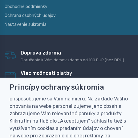
Obchodné podmienky
Ochrana osobných údajov
Nastavenie súkromia
Doprava zdarma
Doručenie k Vám domov zdarma od 100 EUR (bez DPH)
Viac možností platby
Rýchla online platba, bankovým prevodom alebo na
Princípy ochrany súkromia
dobierku
prispôsobujeme sa Vám na mieru. Na základe Vášho
Personalizácia
chovania na webe personalizujeme jeho obsah a
Vyrobíme Vám vlastný originálny darček
zobrazujeme Vám relevantné ponuky a produkty.
Skúsenosť
Kliknutím na tlačidlo „Akceptujem“ súhlasíte tiež s
Široký sortiment, z ktorého Vám pomôžeme vybrať
využívaním cookies a predaním údajov o chovaní
na webe pro zobrazenie cielenej reklamy na