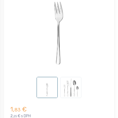
1,
€
83
2,
€ s DPH
25