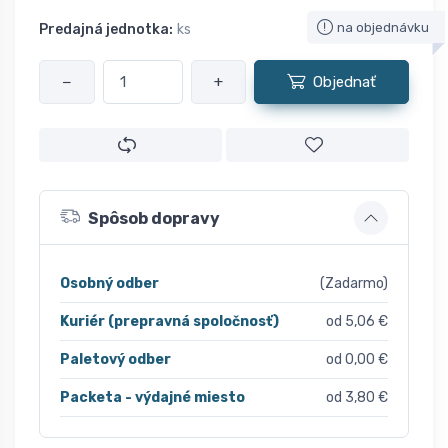
na objednávku
Predajná jednotka:
ks
−
+
Objednať
Spôsob dopravy
Osobný odber
(Zadarmo)
Kuriér (prepravná spoločnosť)
od 5,06 €
Paletový odber
od 0,00 €
Packeta - výdajné miesto
od 3,80 €