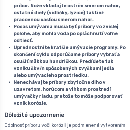
príbor. Nože vkladajte ostrím smerom nahor,
ostatné diely (vidličky, lyžice) taktiež
pracovnou časťou smerom nahor.
Počas umývania musia byť príbory vo zvislej
polohe, aby mohla voda po opláchnutí voľne
odtiecť.
Uprednostnite kratšie umývacie programy. Po
skončení cyklu odporúčame príbory vybrať a
osušiť mäkkou handričkou. Predídete tak
vzniku škvŕn spôsobených zvyškami jedla
alebo umývacieho prostriedku.
Nenechávajte príbory zbytočne dlho v
uzavretom, horúcom a vlhkom prostredí
umývačky riadu, pretože to môže podporovať
vznik korózie.
Dôležité upozornenie
Odolnosť príboru voči korózii je podmienená vytvorením