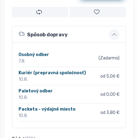
Spôsob dopravy
Osobný odber
(Zadarmo)
7.8.
Kuriér (prepravná spoločnosť)
od 5,06 €
10.8.
Paletový odber
od 0,00 €
10.8.
Packeta - výdajné miesto
od 3,80 €
10.8.