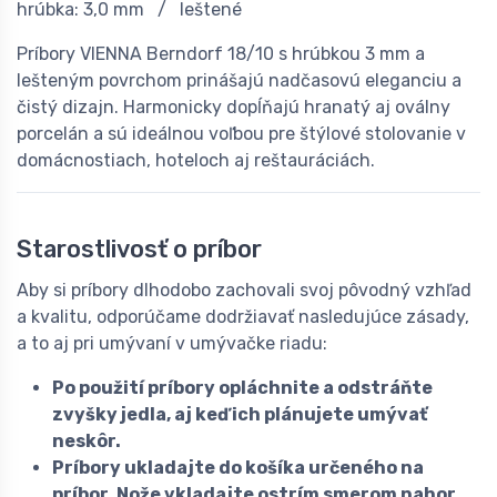
hrúbka: 3,0 mm / leštené
Príbory VIENNA Berndorf 18/10 s hrúbkou 3 mm a
lešteným povrchom prinášajú nadčasovú eleganciu a
čistý dizajn. Harmonicky dopĺňajú hranatý aj oválny
porcelán a sú ideálnou voľbou pre štýlové stolovanie v
domácnostiach, hoteloch aj reštauráciách.
Starostlivosť o príbor
Aby si príbory dlhodobo zachovali svoj pôvodný vzhľad
a kvalitu, odporúčame dodržiavať nasledujúce zásady,
a to aj pri umývaní v umývačke riadu:
Po použití príbory opláchnite a odstráňte
zvyšky jedla, aj keď ich plánujete umývať
neskôr.
Príbory ukladajte do košíka určeného na
príbor. Nože vkladajte ostrím smerom nahor,