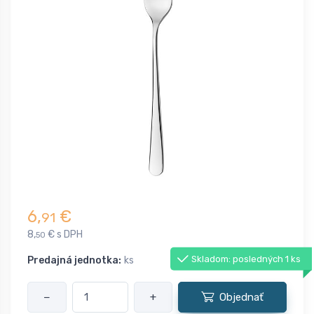
6,
€
91
8,
€ s DPH
50
Skladom: posledných 1 ks
Predajná jednotka:
ks
−
+
Objednať