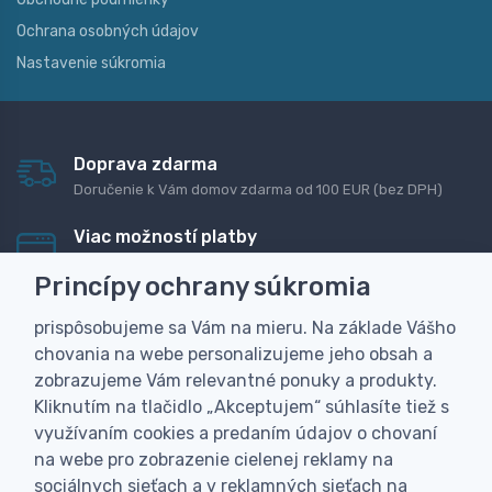
Ochrana osobných údajov
Nastavenie súkromia
Doprava zdarma
Doručenie k Vám domov zdarma od 100 EUR (bez DPH)
Viac možností platby
Rýchla online platba, bankovým prevodom alebo na
Princípy ochrany súkromia
dobierku
prispôsobujeme sa Vám na mieru. Na základe Vášho
Personalizácia
chovania na webe personalizujeme jeho obsah a
Vyrobíme Vám vlastný originálny darček
zobrazujeme Vám relevantné ponuky a produkty.
Skúsenosť
Kliknutím na tlačidlo „Akceptujem“ súhlasíte tiež s
Široký sortiment, z ktorého Vám pomôžeme vybrať
využívaním cookies a predaním údajov o chovaní
na webe pro zobrazenie cielenej reklamy na
sociálnych sieťach a v reklamných sieťach na