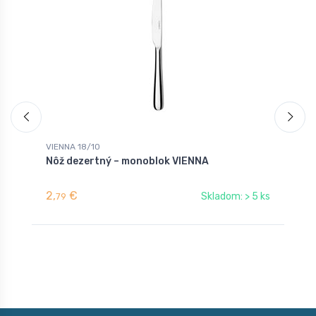
VIENNA 18/10
V
Nôž dezertný – monoblok VIENNA
S
V
2,
€
4
Skladom: > 5 ks
79