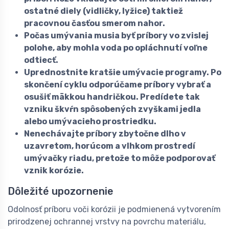
ostatné diely (vidličky, lyžice) taktiež
pracovnou časťou smerom nahor.
Počas umývania musia byť príbory vo zvislej
polohe, aby mohla voda po opláchnutí voľne
odtiecť.
Uprednostnite kratšie umývacie programy. Po
skončení cyklu odporúčame príbory vybrať a
osušiť mäkkou handričkou. Predídete tak
vzniku škvŕn spôsobených zvyškami jedla
alebo umývacieho prostriedku.
Nenechávajte príbory zbytočne dlho v
uzavretom, horúcom a vlhkom prostredí
umývačky riadu, pretože to môže podporovať
vznik korózie.
Dôležité upozornenie
Odolnosť príboru voči korózii je podmienená vytvorením
prirodzenej ochrannej vrstvy na povrchu materiálu,