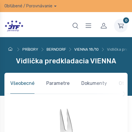
Obľúbené
/
Porovnávanie
0
PRÍBORY
BERNDORF
VIENNA 18/10
Vidlička pred
Vidlička predkladacia VIENNA
Všeobecné
Parametre
Dokumenty
Otázk