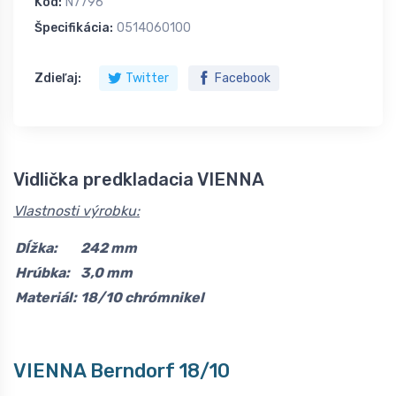
Kód:
N7796
Špecifikácia:
0514060100
Zdieľaj:
Twitter
Facebook
Vidlička predkladacia VIENNA
Vlastnosti výrobku:
Dĺžka:
242 mm
Hrúbka:
3,0 mm
Materiál:
18/10 chrómnikel
VIENNA Berndorf 18/10