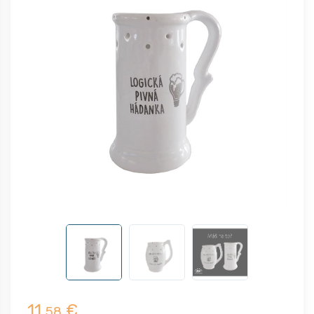
11,
€
58