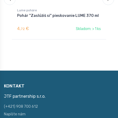
Lume poháre
D
Pohár "Zaslúžiš si" pieskovanie LUME 370 ml
P
4,
€
7
Skladom: > 1 ks
72
KONTAKT
JTF partnership s.r.o.
(+421) 908 700 612
Napíšte nám