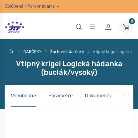
Obľúbené
/
Porovnávanie
0
DARČEKY
Žartovné darčeky
Vtipný krígel Logická 
Vtipný krígel Logická hádanka
(buclák/vysoký)
Všeobecné
Parametre
Dokumenty
Otázk