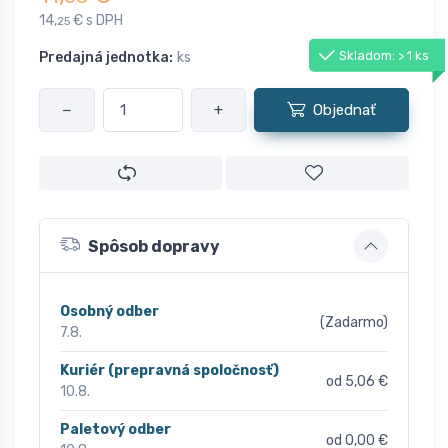
14,
€ s DPH
25
Skladom: > 1 ks
Predajná jednotka:
ks
−
+
Objednať
Spôsob dopravy
Osobný odber
(Zadarmo)
7.8.
Kuriér (prepravná spoločnosť)
od 5,06 €
10.8.
Paletový odber
od 0,00 €