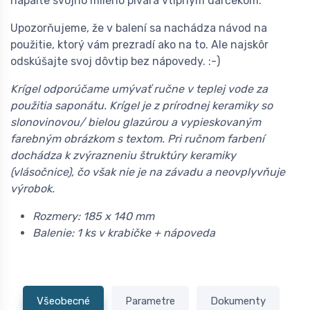
napálte svojho milého pivára vtipným darčekom.
Upozorňujeme, že v balení sa nachádza návod na
použitie, ktorý vám prezradí ako na to. Ale najskôr
odskúšajte svoj dôvtip bez nápovedy. :-)
Krígel odporúčame umývať ručne v teplej vode za
použitia saponátu. Krígel je z prírodnej keramiky so
slonovinovou/ bielou glazúrou a vypieskovaným
farebným obrázkom s textom. Pri ručnom farbení
dochádza k zvýrazneniu štruktúry keramiky
(vlásočnice), čo však nie je na závadu a neovplyvňuje
výrobok.
Rozmery: 185 x 140 mm
Balenie: 1 ks v krabičke + nápoveda
Všeobecné
Parametre
Dokumenty