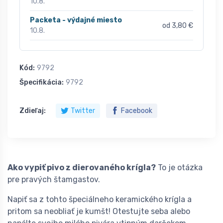
10.8.
Packeta - výdajné miesto
od 3,80 €
10.8.
Kód:
9792
Špecifikácia:
9792
Zdieľaj:
Twitter
Facebook
Ako vypiť pivo z dierovaného krígla?
To je otázka
pre pravých štamgastov.
Napiť sa z tohto špeciálneho keramického krígla a
pritom sa neobliať je kumšt! Otestujte seba alebo