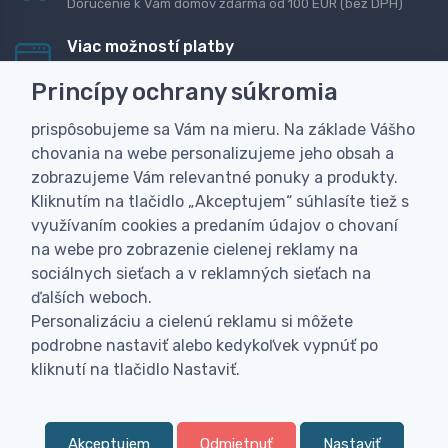
Doručenie k Vám domov zdarma od 100 EUR (bez DPH)
Viac možností platby
Rýchla online platba, bankovým prevodom alebo na
Princípy ochrany súkromia
dobierku
prispôsobujeme sa Vám na mieru. Na základe Vášho
Personalizácia
chovania na webe personalizujeme jeho obsah a
Vyrobíme Vám vlastný originálny darček
zobrazujeme Vám relevantné ponuky a produkty.
Skúsenosť
Kliknutím na tlačidlo „Akceptujem“ súhlasíte tiež s
Široký sortiment, z ktorého Vám pomôžeme vybrať
využívaním cookies a predaním údajov o chovaní
na webe pro zobrazenie cielenej reklamy na
sociálnych sieťach a v reklamných sieťach na
ďalších weboch.
Personalizáciu a cielenú reklamu si môžete
podrobne nastaviť alebo kedykoľvek vypnúť po
kliknutí na tlačidlo Nastaviť.
Akceptujem
Odmietnuť
Nastaviť