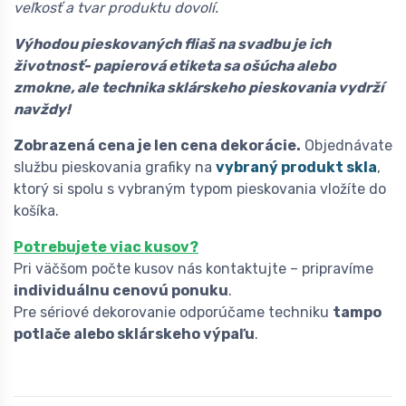
veľkosť a tvar produktu dovolí.
Výhodou pieskovaných fliaš na svadbu je ich
životnosť- papierová etiketa sa ošúcha alebo
zmokne, ale technika sklárskeho pieskovania vydrží
navždy!
Zobrazená cena je len cena dekorácie.
Objednávate
službu pieskovania grafiky na
vybraný produkt skla
,
ktorý si spolu s vybraným typom pieskovania vložíte do
košíka.
Potrebujete viac kusov?
Pri väčšom počte kusov nás kontaktujte – pripravíme
individuálnu cenovú ponuku
.
Pre sériové dekorovanie odporúčame techniku
tampo
potlače alebo sklárskeho výpaľu
.