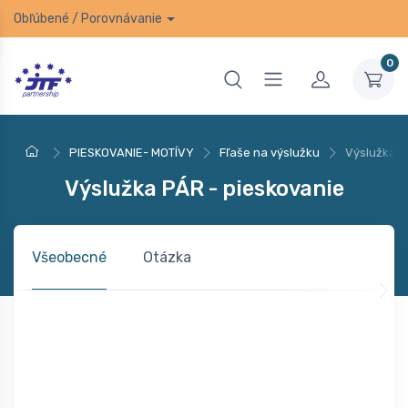
Obľúbené
/
Porovnávanie
0
PIESKOVANIE- MOTÍVY
Fľaše na výslužku
Výslužka P
Výslužka PÁR - pieskovanie
Všeobecné
Otázka