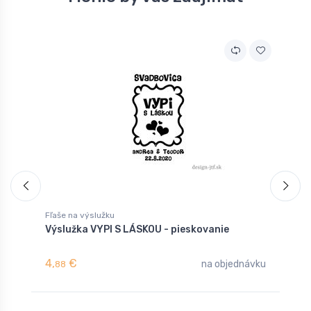
Fľaše na výslužku
F
Výslužka VYPI S LÁSKOU - pieskovanie
V
4,
€
4
na objednávku
88