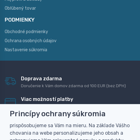
Obľúbený tovar
PODMIENKY
Obchodné podmienky
Ochrana osobných údajov
Nastavenie súkromia
Doprava zdarma
Doručenie k Vám domov zdarma od 100 EUR (bez DPH)
Viac možností platby
Rýchla online platba, bankovým prevodom alebo na
Princípy ochrany súkromia
dobierku
prispôsobujeme sa Vám na mieru. Na základe Vášho
Personalizácia
chovania na webe personalizujeme jeho obsah a
Vyrobíme Vám vlastný originálny darček