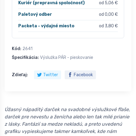
Kuriér (prepravná spoločnosť)
od 5,06 €
Paletový odber
od 0,00 €
Packeta - výdajné miesto
od 3,80 €
Kód:
2641
Špecifikácia:
Výslužka PÁR - pieskovanie
Zdieľaj:
Twitter
Facebook
Úžasný nápaditý darček na svadobné výslužkové fľaše,
darček pre nevestu a ženícha alebo len tak milé prianie
z lásky. Fantázií sa medze nekladú, a preto uvedenú
grafiku vypieskujeme takmer kamkoľvek, kde nám