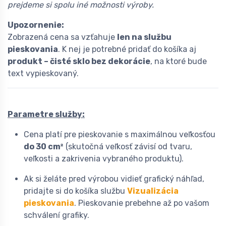
prejdeme si spolu iné možnosti výroby.
Upozornenie:
Zobrazená cena sa vzťahuje
len na službu
pieskovania
. K nej je potrebné pridať do košíka aj
produkt – čisté sklo bez dekorácie
, na ktoré bude
text vypieskovaný.
Parametre služby:
Cena platí pre pieskovanie s maximálnou veľkosťou
do 30 cm²
(skutočná veľkosť závisí od tvaru,
veľkosti a zakrivenia vybraného produktu).
Ak si želáte pred výrobou vidieť grafický náhľad,
pridajte si do košíka službu
Vizualizácia
pieskovania
. Pieskovanie prebehne až po vašom
schválení grafiky.