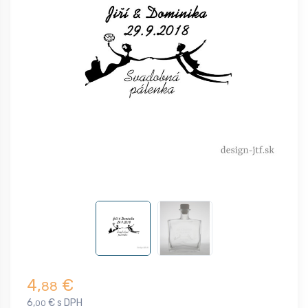
4,
€
88
6,
€ s DPH
00