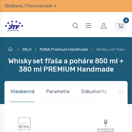
Obľúbené
/
Porovnávanie
0
SKLO
RONA Premium Handmade
Whisky set fľaša 
Whisky set fľaša a poháre 850 ml +
380 ml PREMIUM Handmade
Všeobecné
Parametre
Dokumenty
Otázk