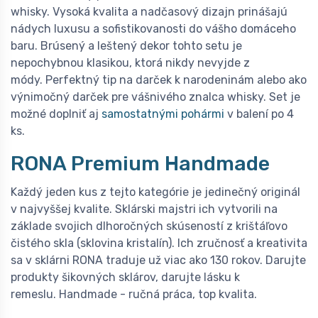
whisky. Vysoká kvalita a nadčasový dizajn prinášajú
nádych luxusu a sofistikovanosti do vášho domáceho
baru. Brúsený a leštený dekor tohto setu je
nepochybnou klasikou, ktorá nikdy nevyjde z
módy. Perfektný tip na darček k narodeninám alebo ako
výnimočný darček pre vášnivého znalca whisky. Set je
možné doplniť aj
samostatnými pohármi
v balení po 4
ks.
RONA Premium Handmade
Každý jeden kus z tejto kategórie je jedinečný originál
v najvyššej kvalite. Sklárski majstri ich vytvorili na
základe svojich dlhoročných skúseností z krištáľovo
čistého skla (sklovina kristalín). Ich zručnosť a kreativita
sa v sklárni RONA traduje už viac ako 130 rokov. Darujte
produkty šikovných sklárov, darujte lásku k
remeslu. Handmade - ručná práca, top kvalita.