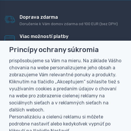
Doprava zdarma
Doručenie k Vám domov zdarma od 100 EUR (bez DPH)
Viac možností platby
Rýchla online platba, bankovým prevodom alebo na
Princípy ochrany súkromia
dobierku
prispôsobujeme sa Vám na mieru. Na základe Vášho
Personalizácia
chovania na webe personalizujeme jeho obsah a
Vyrobíme Vám vlastný originálny darček
zobrazujeme Vám relevantné ponuky a produkty.
Skúsenosť
Kliknutím na tlačidlo „Akceptujem“ súhlasíte tiež s
Široký sortiment, z ktorého Vám pomôžeme vybrať
využívaním cookies a predaním údajov o chovaní
na webe pro zobrazenie cielenej reklamy na
sociálnych sieťach a v reklamných sieťach na
ďalších weboch.
Personalizáciu a cielenú reklamu si môžete
podrobne nastaviť alebo kedykoľvek vypnúť po
kliknutí na tlačidlo Nastaviť.