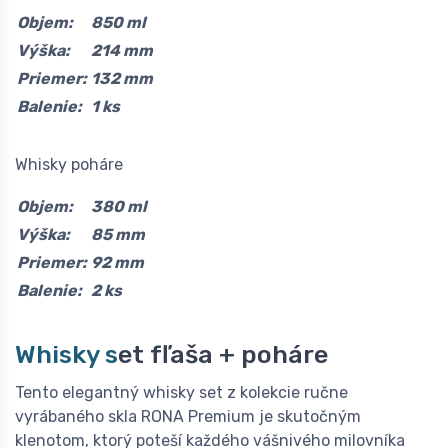
Objem:
850 ml
Výška:
214 mm
Priemer:
132 mm
Balenie:
1 ks
Whisky poháre
Objem:
380 ml
Výška:
85 mm
Priemer:
92 mm
Balenie:
2 ks
Whisky s
et fľaša + poháre
Tento elegantný whisky set z kolekcie ručne
vyrábaného skla RONA Premium je skutočným
klenotom, ktorý poteší každého vášnivého milovníka