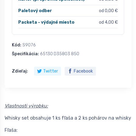
Paletový odber
od 0,00 €
Packeta - výdajné miesto
od 4,00 €
Kód:
S9076
Špecifikácia:
65130 D35803 850
Zdieľaj:
Twitter
Facebook
Vlastnosti výrobku:
Whisky set obsahuje 1 ks fľaša a 2 ks pohárov na whisky
Fľaša: