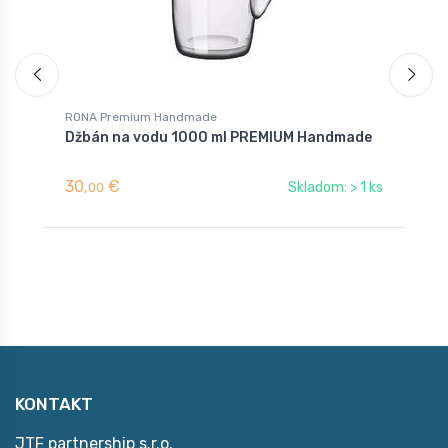
RONA Premium Handmade
R
Džbán na vodu 1000 ml PREMIUM Handmade
P
30,
€
5
Skladom: > 1 ks
00
KONTAKT
JTF partnership s.r.o.