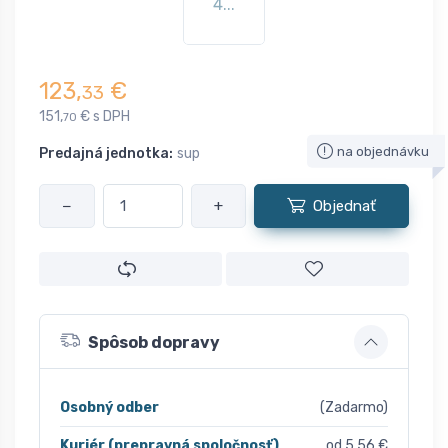
4...
123,
€
33
151,
€ s DPH
70
na objednávku
Predajná jednotka:
sup
−
+
Objednať
Spôsob dopravy
Osobný odber
(Zadarmo)
Kuriér (prepravná spoločnosť)
od 5,56 €