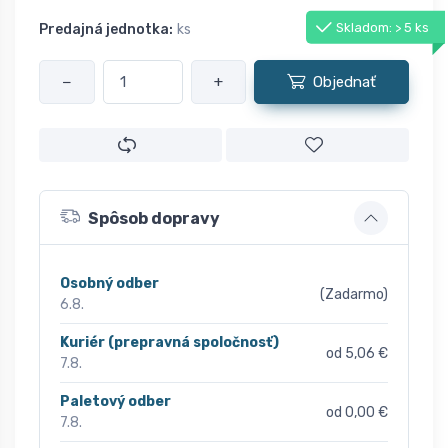
Skladom: > 5 ks
Predajná jednotka:
ks
−
+
Objednať
Spôsob dopravy
Osobný odber
(Zadarmo)
6.8.
Kuriér (prepravná spoločnosť)
od 5,06 €
7.8.
Paletový odber
od 0,00 €
7.8.