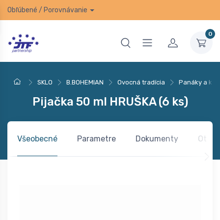
Obľúbené
/
Porovnávanie
0
SKLO
B.BOHEMIAN
Ovocná tradícia
Panáky a kalí
Pijačka 50 ml HRUŠKA (6 ks)
Všeobecné
Parametre
Dokumenty
Otázk