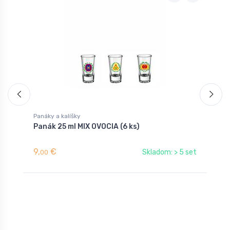
Panáky a kalíšky
P
Panák 25 ml MIX OVOCIA (6 ks)
P
9,
€
1
Skladom: > 5 set
00