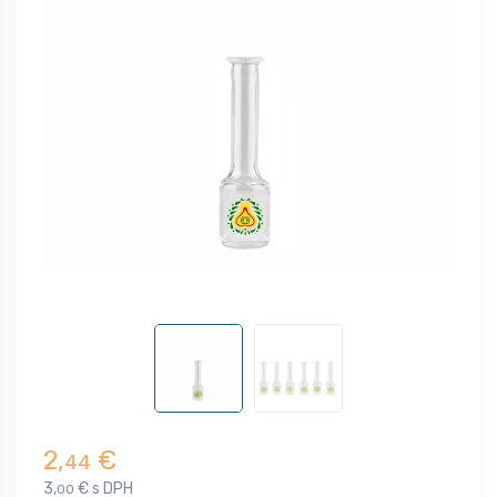
2,
€
44
3,
€ s DPH
00