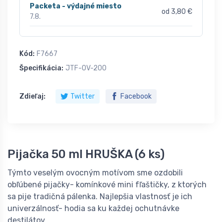
Packeta - výdajné miesto
od 3,80 €
7.8.
Kód:
F7667
Špecifikácia:
JTF-OV-200
Zdieľaj:
Twitter
Facebook
Pijačka 50 ml HRUŠKA (6 ks)
Týmto veselým ovocným motívom sme ozdobili
obľúbené pijačky- komínkové mini fľaštičky, z ktorých
sa pije tradičná pálenka. Najlepšia vlastnosť je ich
univerzálnosť- hodia sa ku každej ochutnávke
destilátov.