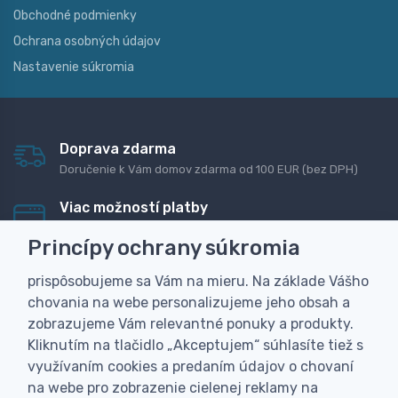
Obchodné podmienky
Ochrana osobných údajov
Nastavenie súkromia
Doprava zdarma
Doručenie k Vám domov zdarma od 100 EUR (bez DPH)
Viac možností platby
Rýchla online platba, bankovým prevodom alebo na
Princípy ochrany súkromia
dobierku
prispôsobujeme sa Vám na mieru. Na základe Vášho
Personalizácia
chovania na webe personalizujeme jeho obsah a
Vyrobíme Vám vlastný originálny darček
zobrazujeme Vám relevantné ponuky a produkty.
Skúsenosť
Kliknutím na tlačidlo „Akceptujem“ súhlasíte tiež s
Široký sortiment, z ktorého Vám pomôžeme vybrať
využívaním cookies a predaním údajov o chovaní
na webe pro zobrazenie cielenej reklamy na