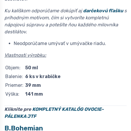
Ku kalíškom odporúčame dokúpiť aj
darčekovú fľašku
s
príhodným motívom, čím si vytvoríte kompletnú
nápojovú súpravu a potešíte ňou každého milovníka
destilátov.
Neodporúčame umývať v umývačke riadu.
Vlastnosti výrobku:
Objem:
50 ml
Balenie:
6 ks v krabičke
Priemer:
39 mm
Výška:
141 mm
Kliknite pre
KOMPLETNÝ KATALÓG OVOCIE-
PÁLENKA
JTF
B.Bohemian