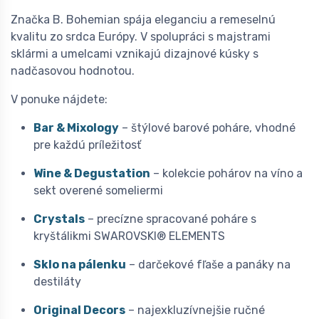
Značka B. Bohemian spája eleganciu a remeselnú
kvalitu zo srdca Európy. V spolupráci s majstrami
sklármi a umelcami vznikajú dizajnové kúsky s
nadčasovou hodnotou.
V ponuke nájdete:
Bar & Mixology
– štýlové barové poháre, vhodné
pre každú príležitosť
Wine & Degustation
– kolekcie pohárov na víno a
sekt overené someliermi
Crystals
– precízne spracované poháre s
kryštálikmi SWAROVSKI® ELEMENTS
Sklo na pálenku
– darčekové fľaše a panáky na
destiláty
Original Decors
– najexkluzívnejšie ručné