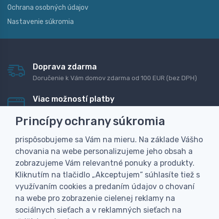
Ochrana osobných údajov
Nastavenie súkromia
Doprava zdarma
Doručenie k Vám domov zdarma od 100 EUR (bez DPH)
Viac možností platby
Rýchla online platba, bankovým prevodom alebo na
Princípy ochrany súkromia
dobierku
prispôsobujeme sa Vám na mieru. Na základe Vášho
Personalizácia
chovania na webe personalizujeme jeho obsah a
Vyrobíme Vám vlastný originálny darček
zobrazujeme Vám relevantné ponuky a produkty.
Skúsenosť
Kliknutím na tlačidlo „Akceptujem“ súhlasíte tiež s
Široký sortiment, z ktorého Vám pomôžeme vybrať
využívaním cookies a predaním údajov o chovaní
na webe pro zobrazenie cielenej reklamy na
sociálnych sieťach a v reklamných sieťach na