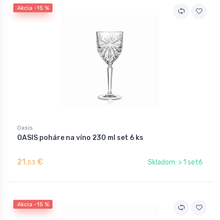
Akcia -15 %
Oasis
OASIS poháre na víno 230 ml set 6 ks
21,
€
Skladom: > 1 set6
53
Akcia -15 %