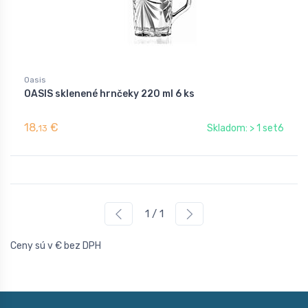
Oasis
OASIS sklenené hrnčeky 220 ml 6 ks
18,
€
Skladom: > 1 set6
13
1 / 1
Ceny sú v € bez DPH