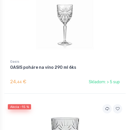
Oasis
OASIS poháre na víno 290 ml 6ks
24,
€
Skladom: > 5 sup
44
Akcia -15 %