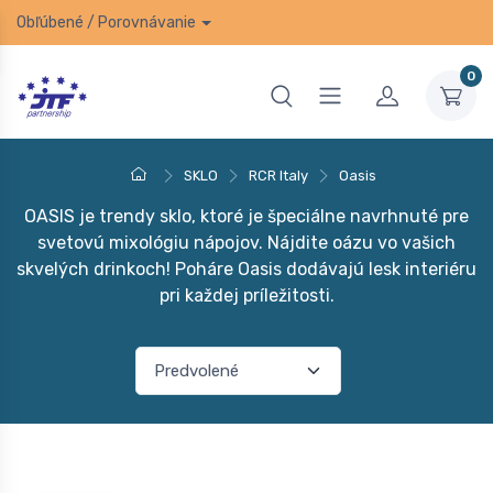
Obľúbené
/
Porovnávanie
0
SKLO
RCR Italy
Oasis
OASIS je trendy sklo, ktoré je špeciálne navrhnuté pre
svetovú mixológiu nápojov. Nájdite oázu vo vašich
skvelých drinkoch! Poháre Oasis dodávajú lesk interiéru
pri každej príležitosti.