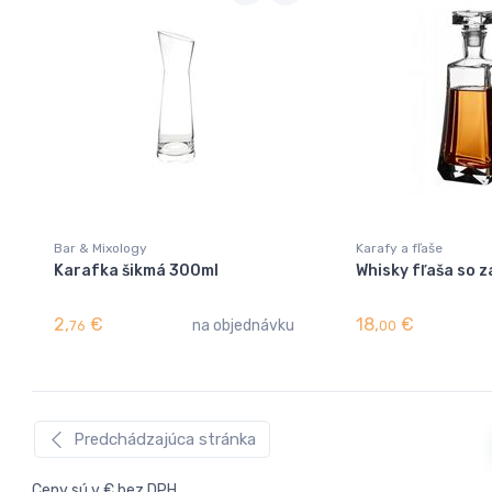
Bar & Mixology
Karafy a fľaše
Karafka šikmá 300ml
Whisky fľaša so z
2,
€
18,
€
na objednávku
76
00
Predchádzajúca stránka
Ceny sú v € bez DPH