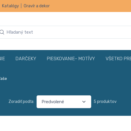
|
Katalógy
|
Gravír a dekor
IE
DARČEKY
PIESKOVANIE- MOTÍVY
VŠETKO PR
ľaše
Zoradiť podľa:
5 produktov