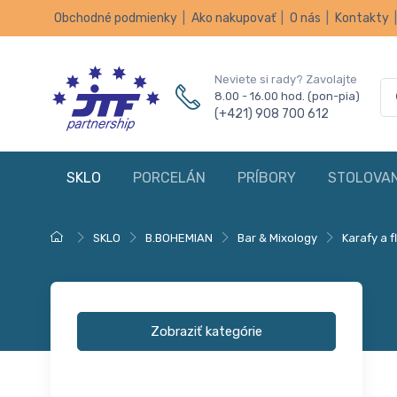
Obchodné podmienky
|
Ako nakupovať
|
O nás
|
Kontakty
Neviete si rady? Zavolajte
8.00 - 16.00 hod. (pon-pia)
(+421) 908 700 612
SKLO
PORCELÁN
PRÍBORY
STOLOVAN
SKLO
B.BOHEMIAN
Bar & Mixology
Karafy a f
Zobraziť kategórie