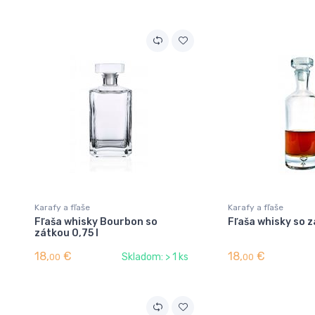
Karafy a fľaše
Karafy a fľaše
Fľaša whisky Bourbon so
Fľaša whisky so z
zátkou 0,75 l
18,
€
18,
€
Skladom: > 1 ks
00
00