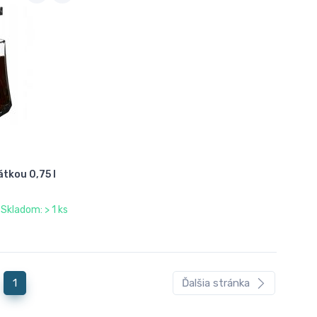
átkou 0,75 l
Skladom: > 1 ks
1
Ďalšia stránka