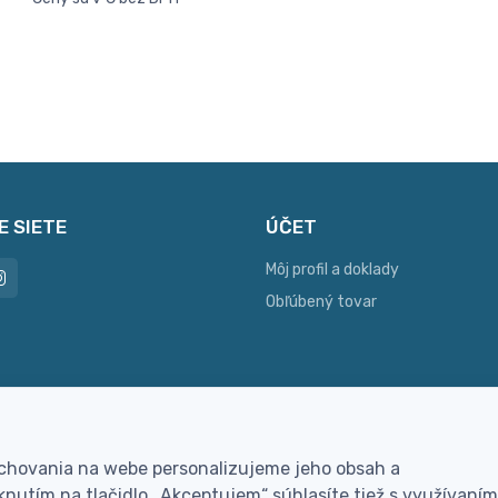
E SIETE
ÚČET
Môj profil a doklady
Obľúbený tovar
ac možností platby
Personalizácia
 chovania na webe personalizujeme jeho obsah a
hla online platba, bankovým
Vyrobíme Vám vlastný ori
nutím na tlačidlo „Akceptujem“ súhlasíte tiež s využívaním