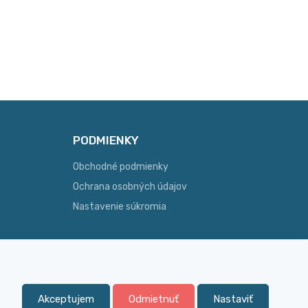
PODMIENKY
Obchodné podmienky
Ochrana osobných údajov
Nastavenie súkromia
Skúsenosť
Akceptujem
Odmietnuť
Nastaviť
ginálny
Široký sortiment, z ktorého Vám