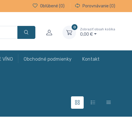
Obľúbené
(0)
Porovnávanie
(0)
0
Zobraziť obsah košíka
0,00 €
E VÍNO
Obchodné podmienky
Kontakt