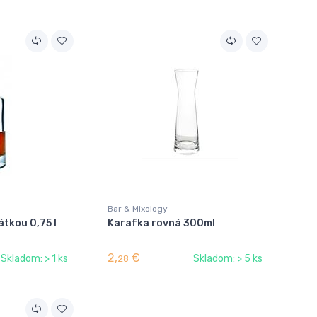
Bar & Mixology
átkou 0,75 l
Karafka rovná 300ml
2,
€
Skladom: > 1 ks
Skladom: > 5 ks
28