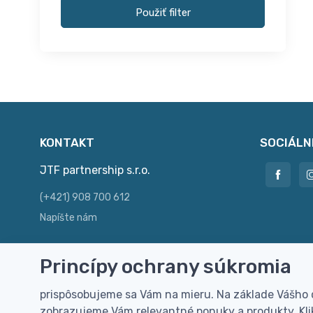
Použiť filter
KONTAKT
SOCIÁLN
JTF partnership s.r.o.
(+421) 908 700 612
Napíšte nám
Princípy ochrany súkromia
Doprava zdarma
Vi
prispôsobujeme sa Vám na mieru. Na základe Vášho
Doručenie k Vám domov zdarma od
Rýc
zobrazujeme Vám relevantné ponuky a produkty. Klik