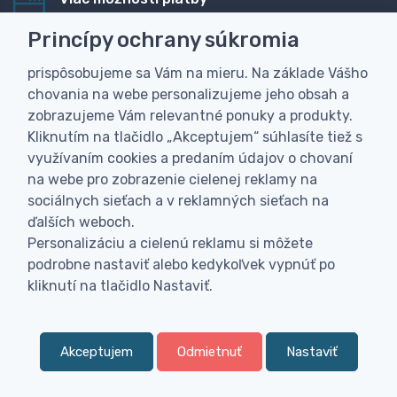
Rýchla online platba, bankovým prevodom alebo na
Princípy ochrany súkromia
dobierku
prispôsobujeme sa Vám na mieru. Na základe Vášho
Personalizácia
chovania na webe personalizujeme jeho obsah a
Vyrobíme Vám vlastný originálny darček
zobrazujeme Vám relevantné ponuky a produkty.
Skúsenosť
Kliknutím na tlačidlo „Akceptujem“ súhlasíte tiež s
Široký sortiment, z ktorého Vám pomôžeme vybrať
využívaním cookies a predaním údajov o chovaní
na webe pro zobrazenie cielenej reklamy na
sociálnych sieťach a v reklamných sieťach na
ďalších weboch.
Personalizáciu a cielenú reklamu si môžete
podrobne nastaviť alebo kedykoľvek vypnúť po
kliknutí na tlačidlo Nastaviť.
Akceptujem
Odmietnuť
Nastaviť
0
Kategória
Obľúbené
Menu
0,
€
00