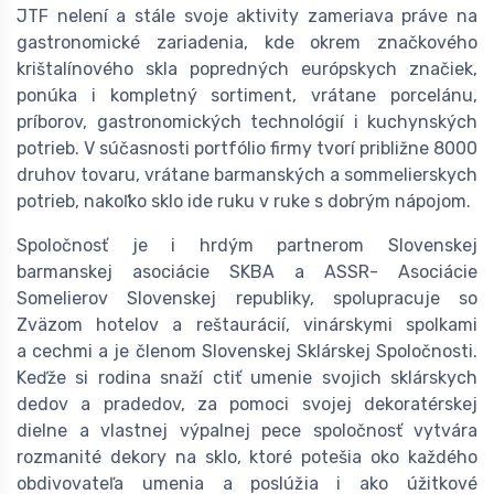
JTF nelení a stále svoje aktivity zameriava práve na
gastronomické zariadenia, kde okrem značkového
krištalínového skla popredných európskych značiek,
ponúka i kompletný sortiment, vrátane porcelánu,
príborov, gastronomických technológií i kuchynských
potrieb. V súčasnosti portfólio firmy tvorí približne 8000
druhov tovaru, vrátane barmanských a sommelierskych
potrieb, nakoľko sklo ide ruku v ruke s dobrým nápojom.
Spoločnosť je i hrdým partnerom Slovenskej
barmanskej asociácie SKBA a ASSR- Asociácie
Somelierov Slovenskej republiky, spolupracuje so
Zväzom hotelov a reštaurácií, vinárskymi spolkami
a cechmi a je členom Slovenskej Sklárskej Spoločnosti.
Keďže si rodina snaží ctiť umenie svojich sklárskych
dedov a pradedov, za pomoci svojej dekoratérskej
dielne a vlastnej výpalnej pece spoločnosť vytvára
rozmanité dekory na sklo, ktoré potešia oko každého
obdivovateľa umenia a poslúžia i ako úžitkové