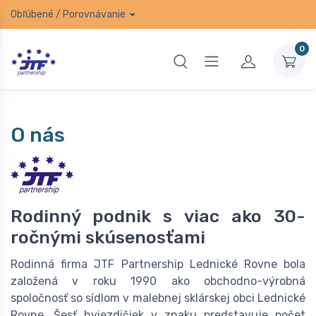
Obľúbené
/
Porovnávanie
0
O nás
Rodinný podnik s viac ako 30-
ročnými skúsenosťami
Rodinná firma JTF Partnership Lednické Rovne bola
založená v roku 1990 ako obchodno-výrobná
spoločnosť so sídlom v malebnej sklárskej obci Lednické
Rovne. Šesť hviezdičiek v znaku predstavuje počet