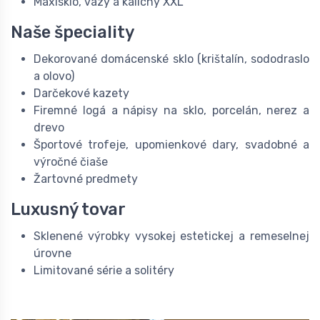
Maxisklo, vázy a kalichy XXL
Naše špeciality
Dekorované domácenské sklo (krištalín, sododraslo
a olovo)
Darčekové kazety
Firemné logá a nápisy na sklo, porcelán, nerez a
drevo
Športové trofeje, upomienkové dary, svadobné a
výročné čiaše
Žartovné predmety
Luxusný tovar
Sklenené výrobky vysokej estetickej a remeselnej
úrovne
Limitované série a solitéry