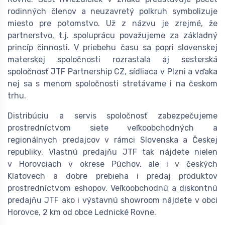
rodinných členov a neuzavretý polkruh symbolizuje
miesto pre potomstvo. Už z názvu je zrejmé, že
partnerstvo, t.j. spoluprácu považujeme za základný
princíp činnosti. V priebehu času sa popri slovenskej
materskej spoločnosti rozrastala aj sesterská
spoločnosť JTF Partnership CZ, sídliaca v Plzni a vďaka
nej sa s menom spoločnosti stretávame i na českom
trhu.
Distribúciu a servis spoločnosť zabezpečujeme
prostredníctvom siete veľkoobchodných a
regionálnych predajcov v rámci Slovenska a Českej
republiky. Vlastnú predajňu JTF tak nájdete nielen
v Horovciach v okrese Púchov, ale i v českých
Klatovech a dobre prebieha i predaj produktov
prostredníctvom eshopov. Veľkoobchodnú a diskontnú
predajňu JTF ako i výstavnú showroom nájdete v obci
Horovce, 2 km od obce Lednické Rovne.