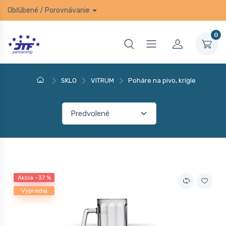
Obľúbené
/
Porovnávanie
0
SKLO
VITRUM
Poháre na pivo, krígle
Akcia -37 %
Výpredaj