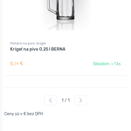
Poháre na pivo, krígle
Krígeľ na pivo 0,25 l BERNA
0,
€
Skladom: > 1 ks
79
1 / 1
Ceny sú v € bez DPH