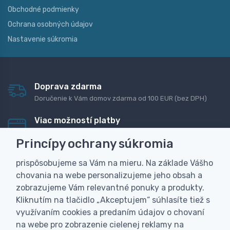
Obchodné podmienky
Ochrana osobných údajov
Nastavenie súkromia
Doprava zdarma
Doručenie k Vám domov zdarma od 100 EUR (bez DPH)
Viac možností platby
Rýchla online platba, bankovým prevodom alebo na
Princípy ochrany súkromia
dobierku
prispôsobujeme sa Vám na mieru. Na základe Vášho
Personalizácia
chovania na webe personalizujeme jeho obsah a
Vyrobíme Vám vlastný originálny darček
zobrazujeme Vám relevantné ponuky a produkty.
Skúsenosť
Kliknutím na tlačidlo „Akceptujem“ súhlasíte tiež s
Široký sortiment, z ktorého Vám pomôžeme vybrať
využívaním cookies a predaním údajov o chovaní
na webe pro zobrazenie cielenej reklamy na