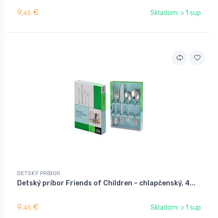
9,
€
Skladom: > 1 sup
45
DETSKÝ PRÍBOR
Detský príbor Friends of Children – chlapčenský, 4...
9,
€
Skladom: > 1 sup
45