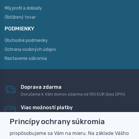
Môj profil a doklady
Obľúbený tovar
PODMIENKY
Obchodné podmienky
Ochrana osobných údajov
Nastavenie súkromia
Doprava zdarma
Doručenie k Vám domov zdarma od 100 EUR (bez DPH)
Viac možností platby
Rýchla online platba, bankovým prevodom alebo na
Princípy ochrany súkromia
dobierku
prispôsobujeme sa Vám na mieru. Na základe Vášho
Personalizácia