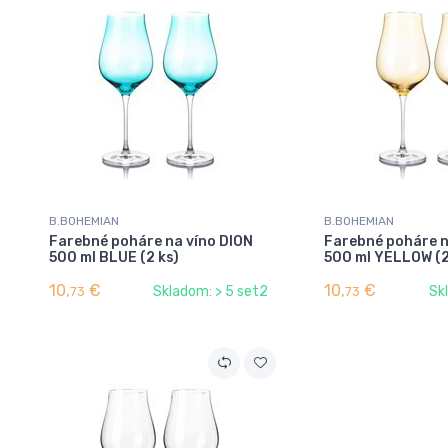
B.BOHEMIAN
B.BOHEMIAN
Farebné poháre na víno DION
Farebné poháre n
500 ml BLUE (2 ks)
500 ml YELLOW (2
10,
€
10,
€
Skladom: > 5 set2
Sk
73
73