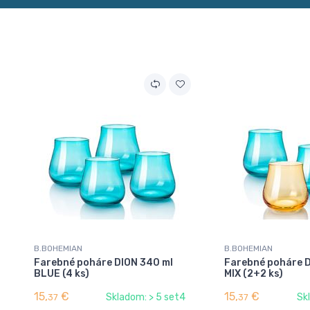
B.BOHEMIAN
B.BOHEMIAN
Farebné poháre DION 340 ml
Farebné poháre 
BLUE (4 ks)
MIX (2+2 ks)
15,
€
15,
€
Skladom: > 5 set4
Sk
37
37