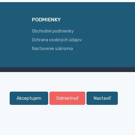
PODMIENKY
Obchodné podmienky
Ochrana osobných údajov
Nastavenie súkromia
Skúsenosť
ginálny
Široký sortiment, z ktorého Vám
pomôžeme vybrať
Akceptujem
Odmietnuť
Nastaviť