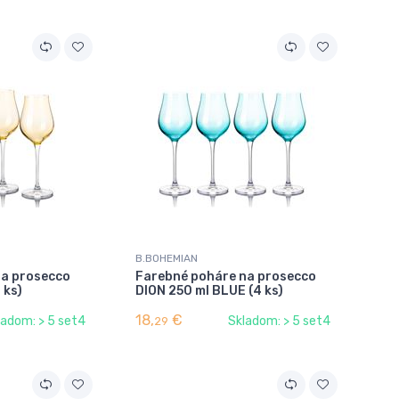
B.BOHEMIAN
na prosecco
Farebné poháre na prosecco
 ks)
DION 250 ml BLUE (4 ks)
18,
€
ladom: > 5 set4
Skladom: > 5 set4
29