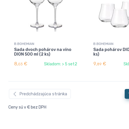
B.BOHEMIAN
B.BOHEMIAN
Sada dvoch pohárov na víno
Sada pohárov DIO
DION 500 ml (2 ks)
ks)
8,
€
9,
€
Skladom: > 5 set2
Sk
03
89
Predchádzajúca stránka
Ceny sú v € bez DPH