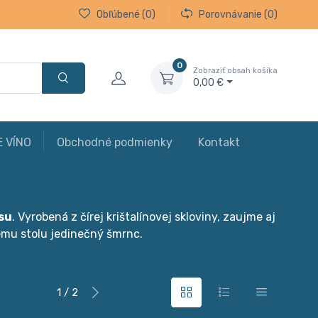
Obľúbené
(0)
Porovnávanie
(0)
0
Zobraziť obsah košíka
0,00 €
E VÍNO
Obchodné podmienky
Kontakt
ásu
. Vyrobená z čírej krištalínovej skloviny, zaujme aj
ému stolu jedinečný šmrnc.
1 / 2