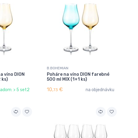
B.BOHEMIAN
a víno DION
Poháre na víno DION farebné
 ks)
500 ml MIX (1+1 ks)
10,
€
ladom: > 5 set2
na objednávku
73