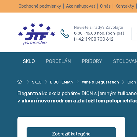
Obchodné podmienky
|
Ako nakupovať
|
O nás
|
Kontakty
Neviete si rady? Zavolajte
8.00 - 16.00 hod. (pon-pia)
(+421) 908 700 612
SKLO
PORCELÁN
PRÍBORY
STOLOVAN
SKLO
B.BOHEMIAN
Wine & Degustation
Dion
Elegantná kolekcia pohárov DION s jemným tulipán
v
akvarínovo modrom a zlatožltom polopriehľa
Zobraziť kategórie