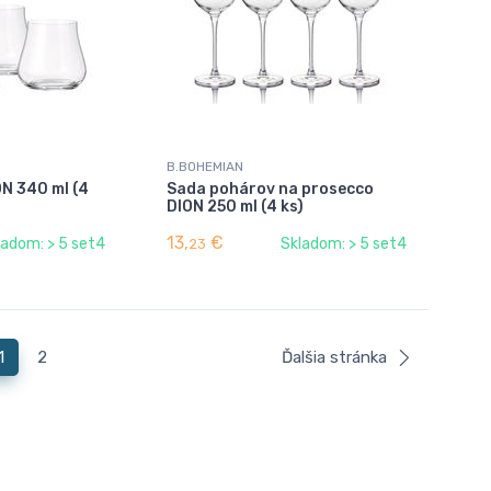
B.BOHEMIAN
N 340 ml (4
Sada pohárov na prosecco
DION 250 ml (4 ks)
13,
€
ladom: > 5 set4
Skladom: > 5 set4
23
1
2
Ďalšia stránka