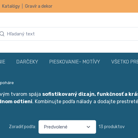
|
Katalógy
|
Gravír a dekor
IE
DARČEKY
PIESKOVANIE- MOTÍVY
VŠETKO PR
 poháre
ovým tvarom spája
sofistikovaný dizajn, funkčnosť a kr
dnom odtieni
. Kombinujte podľa nálady a dodajte prestret
Zoradiť podľa:
13 produktov