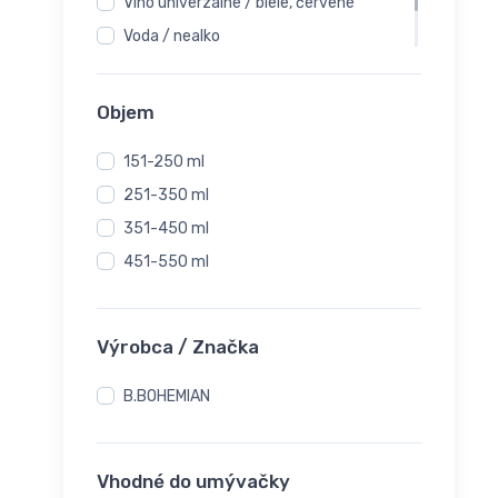
Víno univerzálne / biele, červené
Voda / nealko
Whisky
Objem
151-250 ml
251-350 ml
351-450 ml
451-550 ml
Výrobca / Značka
B.BOHEMIAN
Vhodné do umývačky