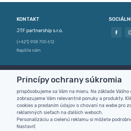
KONTAKT
SOCIÁLN
JTF partnership s.r.o.
(+421) 908 700 612
Napíšte nám
Princípy ochrany súkromia
Doprava zdarma
Vi
Doručenie k Vám domov zdarma od
Rýc
prispôsobujeme sa Vám na mieru. Na základe Vášho
100 EUR (bez DPH)
pre
zobrazujeme Vám relevantné ponuky a produkty. Klik
cookies a predaním údajov o chovaní na webe pro zo
reklamných sieťach na ďalších weboch.
Personalizáciu a cielenú reklamu si môžete podrobne
Nastaviť.