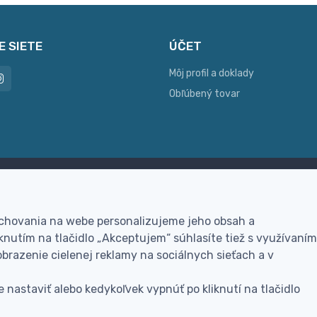
E SIETE
ÚČET
Môj profil a doklady
Obľúbený tovar
ac možností platby
Personalizácia
hla online platba, bankovým
Vyrobíme Vám vlastný ori
 chovania na webe personalizujeme jeho obsah a
vodom alebo na dobierku
darček
nutím na tlačidlo „Akceptujem“ súhlasíte tiež s využívaním
brazenie cielenej reklamy na sociálnych sieťach a v
 nastaviť alebo kedykoľvek vypnúť po kliknutí na tlačidlo