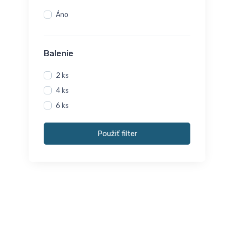
Áno
Balenie
2 ks
4 ks
6 ks
Použiť filter