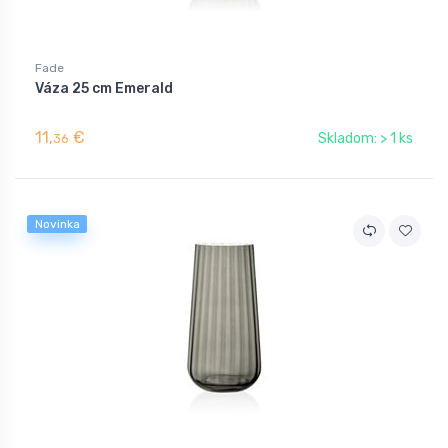
Fade
Váza 25 cm Emerald
11,
€
Skladom: > 1 ks
36
Novinka