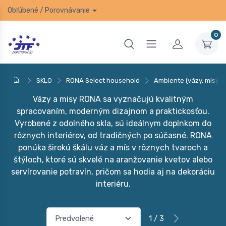
Obľúbené
/
Porovnávanie
0
SKLO
RONA Select household
Ambiente (vázy, misy)
Vázy a misy RONA sa vyznačujú kvalitným
spracovaním, moderným dizajnom a praktickosťou.
Vyrobené z odolného skla, sú ideálnym doplnkom do
rôznych interiérov, od tradičných po súčasné. RONA
ponúka širokú škálu váz a mís v rôznych tvaroch a
štýloch, ktoré sú skvelé na aranžovanie kvetov alebo
servírovanie potravín, pričom sa hodia aj na dekoráciu
interiéru.
1 / 3