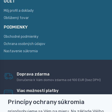
ÚČET
Môj profil a doklady
Obľúbený tovar
PODMIENKY
Obchodné podmienky
Ochrana osobných údajov
Nastavenie súkromia
Doprava zdarma
Doručenie k Vám domov zdarma od 100 EUR (bez DPH)
Viac možností platby
Rýchla online platba, bankovým prevodom alebo na
Princípy ochrany súkromia
dobierku
prispôsobujeme sa Vám na mieru. Na základe Vášho
Personalizácia