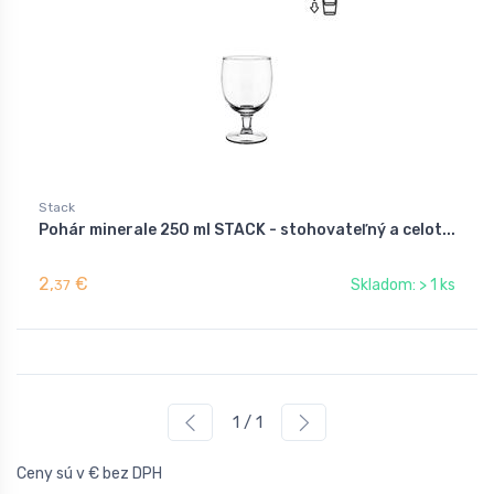
Stack
Pohár minerale 250 ml STACK - stohovateľný a celot...
2,
€
Skladom: > 1 ks
37
1 / 1
Ceny sú v € bez DPH