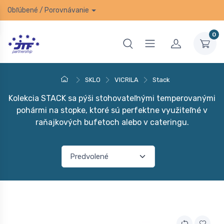
Obľúbené
/
Porovnávanie
0
SKLO
VICRILA
Stack
Kolekcia STACK sa pýši stohovateľnými temperovanými
pohármi na stopke, ktoré sú perfektne využiteľné v
raňajkových bufetoch alebo v cateringu.