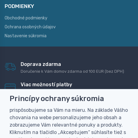
PODMIENKY
Obchodné podmienky
Ochrana osobných údajov
Nastavenie súkromia
Doprava zdarma
Doručenie k Vám domov zdarma od 100 EUR (bez DPH)
Viac možností platby
Rýchla online platba, bankovým prevodom alebo na
Princípy ochrany súkromia
dobierku
prispôsobujeme sa Vám na mieru. Na základe Vášho
Personalizácia
chovania na webe personalizujeme jeho obsah a
Vyrobíme Vám vlastný originálny darček
zobrazujeme Vám relevantné ponuky a produkty.
Skúsenosť
Kliknutím na tlačidlo „Akceptujem“ súhlasíte tiež s