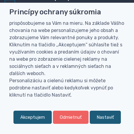
Rýchla online platba, bankovým prevodom alebo na
Princípy ochrany súkromia
dobierku
prispôsobujeme sa Vám na mieru. Na základe Vášho
Personalizácia
chovania na webe personalizujeme jeho obsah a
Vyrobíme Vám vlastný originálny darček
zobrazujeme Vám relevantné ponuky a produkty.
Skúsenosť
Kliknutím na tlačidlo „Akceptujem“ súhlasíte tiež s
Široký sortiment, z ktorého Vám pomôžeme vybrať
využívaním cookies a predaním údajov o chovaní
na webe pro zobrazenie cielenej reklamy na
sociálnych sieťach a v reklamných sieťach na
ďalších weboch.
Personalizáciu a cielenú reklamu si môžete
podrobne nastaviť alebo kedykoľvek vypnúť po
kliknutí na tlačidlo Nastaviť.
Akceptujem
Odmietnuť
Nastaviť
0
Filtr
Obľúbené
Menu
0,
€
00