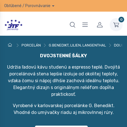
Obľúbené
/
Porovnávanie
0
PORCELÁN
G.BENEDIKT, LILIEN, LANGENTHAL
DOUBL
DVOJSTENNÉ ŠÁLKY
Udržia ľadovú kávu studenú a espresso teplé. Dvojitá
porcelánová stena lepšie izoluje od okolitej teploty,
vďaka čomu si nápoj dlhšie zachová ideálnu teplotu.
Elegantný dizajn s originálnym reliéfom dopĺňa
praktickosť.
Vyrobené v karlovarskej porcelánke G. Benedikt.
Vhodné do umývačky riadu aj mikrovlnnej rúry.