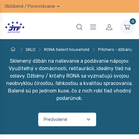
Obľúbené
/
Porovnávanie
0
SKLO
RONA Select household
Pitchers - džbány
Sklenený džbán na nalievanie a podávanie nápojov.
Využiteľný v domácnosti, reštaurácii, ideálny tiež na
oslavy. Džbány / krčahy RONA sa vyznačujú svojou
neobvyklou čírosťou, ľahkosťou a kvalitou spracovania.
Balené sú po jednom kuse, čo z nich robí tiež vhodný
podarúnok.