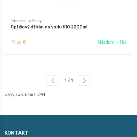
Pitchers - džbány
Optišový džbán na vodu RIO 2200ml
17,
€
Skladom: > 1 ks
25
1 / 1
Ceny sú v € bez DPH
KONTAKT