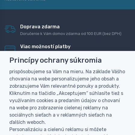
Doprava zdarma
Doručenie k Vám domov zdarma od 100 EUR (bez DPH)
Viac možností platby
Rýchla online platba, bankovým prevodom alebo na
Princípy ochrany súkromia
dobierku
prispôsobujeme sa Vám na mieru. Na základe Vášho
Personalizácia
chovania na webe personalizujeme jeho obsah a
Vyrobíme Vám vlastný originálny darček
zobrazujeme Vám relevantné ponuky a produkty.
Skúsenosť
Kliknutím na tlačidlo „Akceptujem“ súhlasíte tiež s
Široký sortiment, z ktorého Vám pomôžeme vybrať
využívaním cookies a predaním údajov o chovaní
na webe pro zobrazenie cielenej reklamy na
sociálnych sieťach a v reklamných sieťach na
ďalších weboch.
Personalizáciu a cielenú reklamu si môžete