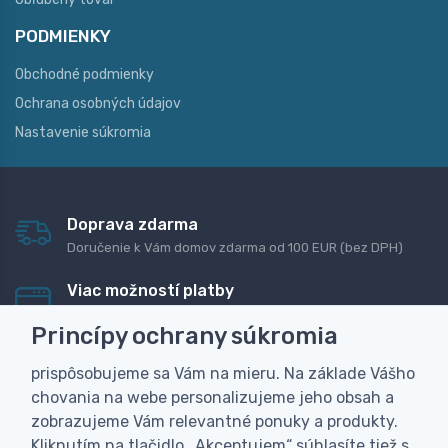
PODMIENKY
Obchodné podmienky
Ochrana osobných údajov
Nastavenie súkromia
Doprava zdarma
Doručenie k Vám domov zdarma od 100 EUR (bez DPH)
Viac možností platby
Rýchla online platba, bankovým prevodom alebo na
Princípy ochrany súkromia
dobierku
prispôsobujeme sa Vám na mieru. Na základe Vášho
Personalizácia
chovania na webe personalizujeme jeho obsah a
Vyrobíme Vám vlastný originálny darček
zobrazujeme Vám relevantné ponuky a produkty.
Skúsenosť
Kliknutím na tlačidlo „Akceptujem“ súhlasíte tiež s