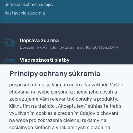
Ochrana osobných údajov
Nastavenie súkromia
Doprava zdarma
Doručenie k Vám domov zdarma od 100 EUR (bez DPH)
Viac možností platby
Rýchla online platba, bankovým prevodom alebo na
Princípy ochrany súkromia
dobierku
prispôsobujeme sa Vám na mieru. Na základe Vášho
Personalizácia
chovania na webe personalizujeme jeho obsah a
Vyrobíme Vám vlastný originálny darček
zobrazujeme Vám relevantné ponuky a produkty.
Skúsenosť
Kliknutím na tlačidlo „Akceptujem“ súhlasíte tiež s
Široký sortiment, z ktorého Vám pomôžeme vybrať
využívaním cookies a predaním údajov o chovaní
na webe pro zobrazenie cielenej reklamy na
sociálnych sieťach a v reklamných sieťach na