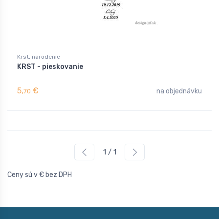
Krst, narodenie
KRST - pieskovanie
5,
€
na objednávku
70
1 / 1
Ceny sú v € bez DPH