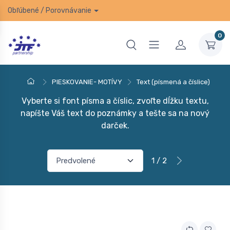
Obľúbené
/
Porovnávanie
0
PIESKOVANIE- MOTÍVY
Text (písmená a číslice)
Vyberte si font písma a číslic, zvoľte dĺžku textu,
napíšte Váš text do poznámky a tešte sa na nový
darček.
1 / 2