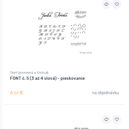
Text (písmená a číslice)
FONT č. 5 (3 až 4 slová) - pieskovanie
6,
€
na objednávku
50