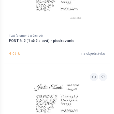
Text (písmená a číslice)
FONT č. 2 (1 až 2 slová) - pieskovanie
4,
€
na objednávku
06