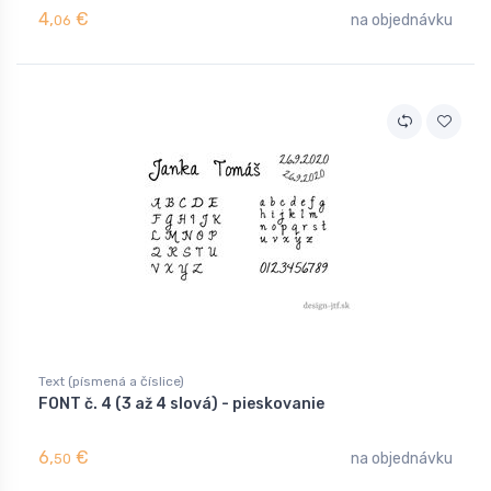
4,
€
na objednávku
06
Text (písmená a číslice)
FONT č. 4 (3 až 4 slová) - pieskovanie
6,
€
na objednávku
50