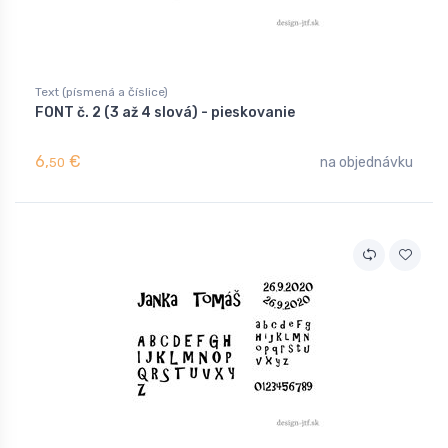
Text (písmená a číslice)
FONT č. 2 (3 až 4 slová) - pieskovanie
6,
€
na objednávku
50