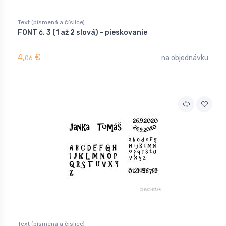
Text (písmená a číslice)
FONT č. 3 (1 až 2 slová) - pieskovanie
4,
€
na objednávku
06
Text (písmená a číslice)