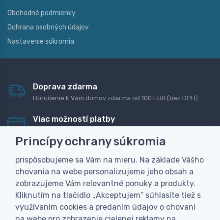
Obchodné podmienky
Ochrana osobných údajov
Nastavenie súkromia
Doprava zdarma
Doručenie k Vám domov zdarma od 100 EUR (bez DPH)
Viac možností platby
Rýchla online platba, bankovým prevodom alebo na
Princípy ochrany súkromia
dobierku
prispôsobujeme sa Vám na mieru. Na základe Vášho
Personalizácia
chovania na webe personalizujeme jeho obsah a
Vyrobíme Vám vlastný originálny darček
zobrazujeme Vám relevantné ponuky a produkty.
Skúsenosť
Kliknutím na tlačidlo „Akceptujem“ súhlasíte tiež s
Široký sortiment, z ktorého Vám pomôžeme vybrať
využívaním cookies a predaním údajov o chovaní
na webe pro zobrazenie cielenej reklamy na