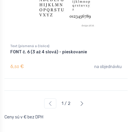
Text (písmená a číslice)
FONT č. 6 (3 až 4 slová) - pieskovanie
6,
€
na objednávku
50
1 / 2
Ceny sú v € bez DPH